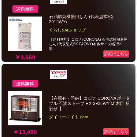
石油燃焼機器用しん (代表型式RX-
2912WY)...
くらしのeショップ
【送料無料】コロナ(CORONA) 石油燃焼機器用
しん (代表型式SX-B27WY)本体サイズ幅15×
奥...
詳細はこちら
￥3,660
【在庫有・即納】コロナ CORONA ポータ
ブル 石油ストーブ RX-2925WY M 木目 反
射形【
ダイユーエイト.com
￥13,490
詳細はこちら