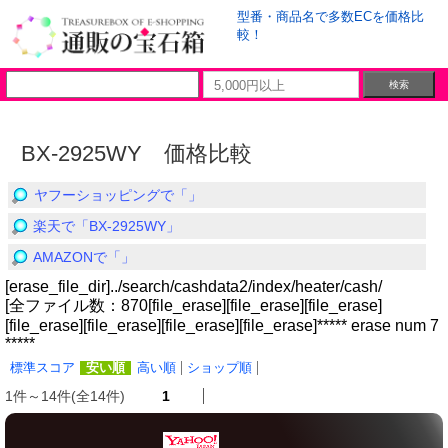
型番・商品名で多数ECを価格比
較！
BX-2925WY 価格比較
ヤフーショッピングで「」
楽天で「BX-2925WY」
AMAZONで「」
[erase_file_dir]../search/cashdata2/index/heater/cash/
[全ファイル数：870[file_erase][file_erase][file_erase]
[file_erase][file_erase][file_erase][file_erase]***** erase num 7
*****
標準スコア
安い順
高い順
ショップ順
1件～14件(全14件)
1