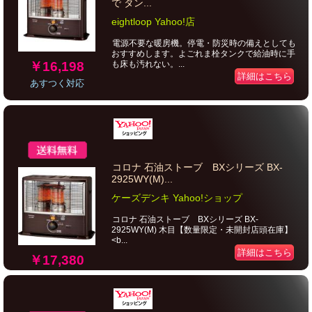
で タン...
eightloop Yahoo!店
電源不要な暖房機。停電・防災時の備えとしても
おすすめします。よごれま栓タンクで給油時に手
￥16,198
も床も汚れない。...
詳細はこちら
あすつく対応
コロナ 石油ストーブ BXシリーズ BX-
2925WY(M)...
ケーズデンキ Yahoo!ショップ
コロナ 石油ストーブ BXシリーズ BX-
2925WY(M) 木目【数量限定・未開封店頭在庫】
<b...
詳細はこちら
￥17,380