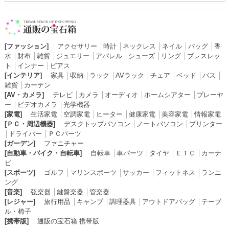
[ファッション]
アクセサリー
│
時計
│
ネックレス
│
ネイル
│
バッグ
│
香
水
│
財布
│
雑貨
│
ジュエリー
│
アパレル
│
シューズ
│
リング
│
ブレスレッ
ト
│
インナー
│
ピアス
[インテリア]
家具
│
収納
│
ラック
│
AVラック
│
チェア
│
ベッド
│
バス
│
雑貨
│
カーテン
[AV・カメラ]
テレビ
│
カメラ
│
オーディオ
│
ホームシアター
│
プレーヤ
ー
│
ビデオカメラ
│
光学機器
[家電]
生活家電
│
空調家電
│
ヒーター
│
健康家電
│
美容家電
│
情報家電
[ＰＣ・周辺機器]
デスクトップパソコン
│
ノートパソコン
│
プリンター
│
ドライバー
│
ＰＣパーツ
[ガーデン]
ファニチャー
[自動車・バイク・自転車]
自転車
│
車パーツ
│
タイヤ
│
ＥＴＣ
│
カーナ
ビ
[スポーツ]
ゴルフ
│
マリンスポーツ
│
サッカー
│
フィットネス
│
ランニ
ング
[音楽]
弦楽器
│
鍵盤楽器
│
管楽器
[レジャー]
旅行用品
│
キャンプ
│
調理器具
│
アウトドアバッグ
│
テーブ
ル・椅子
[携帯版]
通販の宝石箱 携帯版