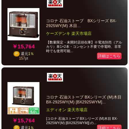
コロナ 石油ストーブ BXシリーズ BX-
2925WY(M) 木目...
ケーズデンキ 楽天市場店
【数量限定・未開封店頭在庫】※電池別売（アル
￥15,764
カリ）単1×2本・コンセント不要で停電時、非常
時でも使用可能...
P
還元
1％
詳細はこちら
157
pt
コロナ 石油ストーブ BXシリーズ (M)木目
BX-2925WY(M) [BX2925WYM]...
エディオン 楽天市場店
[コロナ 石油ストーブ BXシリーズ (M)木目 BX-
￥15,764
2925WY(M) [BX2925WYM]] の...
P
還元
1％
詳細はこちら