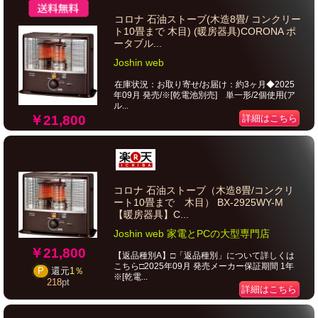
コロナ 石油ストーブ(木造8畳/ コンクリー
ト10畳まで 木目) (暖房器具)CORONA ポ
ータブル...
Joshin web
在庫状況：お取り寄せ/お届け：約3ヶ月◆2025
年09月 発売/※[乾電池別売] 単一形/2個使用(ア
ル...
￥21,800
詳細はこちら
コロナ 石油ストーブ（木造8畳/コンクリ
ート10畳まで 木目） BX-2925WY-M
【暖房器具】C...
Joshin web 家電とPCの大型専門店
￥21,800
【返品種別A】□「返品種別」について詳しくは
こちら□2025年09月 発売メーカー保証期間 1年
P
還元
1％
※[乾電...
218
pt
詳細はこちら