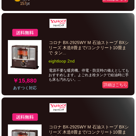
157
pt
コロナ BX-2925WY M 石油ストーブ BXシ
リーズ 木造8畳まで/コンクリート10畳ま
で タン...
eightloop 2nd
電源不要な暖房機。停電・防災時の備えとしても
おすすめします。よごれま栓タンクで給油時に手
￥15,880
も床も汚れない。...
詳細はこちら
あすつく対応
コロナ BX-2925WY M 石油ストーブ BXシ
リーズ 木造8畳まで/コンクリート10畳ま