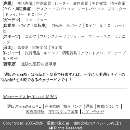
[家電]
生活家電
│
空調家電
│
ヒーター
│
健康家電
│
美容家電
│
情報家電
[ＰＣ・周辺機器]
デスクトップパソコン
│
ノートパソコン
│
プリンター
│
ドライバー
│
ＰＣパーツ
[ガーデン]
ファニチャー
[自動車・バイク・自転車]
自転車
│
車パーツ
│
タイヤ
│
ＥＴＣ
│
カーナ
ビ
[スポーツ]
ゴルフ
│
マリンスポーツ
│
サッカー
│
フィットネス
│
ランニ
ング
[音楽]
弦楽器
│
鍵盤楽器
│
管楽器
[レジャー]
旅行用品
│
キャンプ
│
調理器具
│
アウトドアバッグ
│
テーブ
ル・椅子
[携帯版]
通販の宝石箱 携帯版
「通販の宝石箱」は商品名・型番で検索すれば、一度に大手通販サイトの
商品価格を比較できる検索サービスです！
Webサービス by Yahoo! JAPAN
通販の宝石箱HOME
│
利用規約
│
相互リンク
│
通販
│
検索について
│
運営者情報
│
在宅スタッフ募集
│
お問い合わせ
Copyright (c) 2005-2026 通販の宝石箱（価格比較のスペシャルWEB）
All Rights Reserved