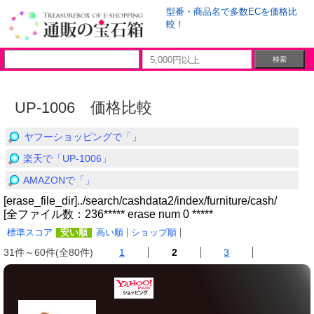
型番・商品名で多数ECを価格比
較！
UP-1006 価格比較
ヤフーショッピングで「」
楽天で「UP-1006」
AMAZONで「」
[erase_file_dir]../search/cashdata2/index/furniture/cash/
[全ファイル数：236***** erase num 0 *****
標準スコア
安い順
高い順
ショップ順
31件～60件(全80件)
1
2
3