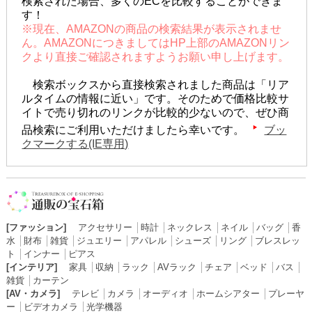
検索された場合、多くのECを比較することができま
す！
※現在、AMAZONの商品の検索結果が表示されませ
ん。AMAZONにつきましてはHP上部のAMAZONリン
クより直接ご確認されますようお願い申し上げます。
検索ボックスから直接検索されました商品は「リア
ルタイムの情報に近い」です。そのためで価格比較サ
イトで売り切れのリンクが比較的少ないので、ぜひ商
品検索にご利用いただけましたら幸いです。
ブッ
クマークする(IE専用)
[ファッション]
アクセサリー
│
時計
│
ネックレス
│
ネイル
│
バッグ
│
香
水
│
財布
│
雑貨
│
ジュエリー
│
アパレル
│
シューズ
│
リング
│
ブレスレッ
ト
│
インナー
│
ピアス
[インテリア]
家具
│
収納
│
ラック
│
AVラック
│
チェア
│
ベッド
│
バス
│
雑貨
│
カーテン
[AV・カメラ]
テレビ
│
カメラ
│
オーディオ
│
ホームシアター
│
プレーヤ
ー
│
ビデオカメラ
│
光学機器