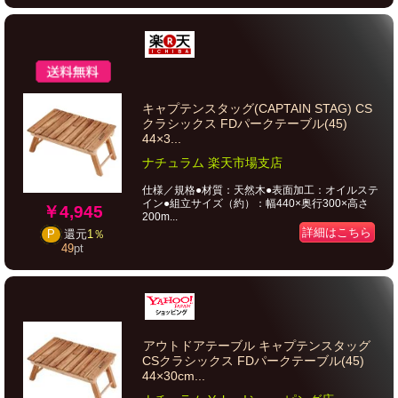
キャプテンスタッグ(CAPTAIN STAG) CS
クラシックス FDパークテーブル(45)
44×3...
ナチュラム 楽天市場支店
仕様／規格●材質：天然木●表面加工：オイルステ
イン●組立サイズ（約）：幅440×奥行300×高さ
￥4,945
200m...
詳細はこちら
P
還元
1％
49
pt
アウトドアテーブル キャプテンスタッグ
CSクラシックス FDパークテーブル(45)
44×30cm...