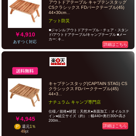
アウトドアテーブル キャプテンスタッグ
CSクラシックス FDパークテーブル(45)
44×30cm...
アット防災
■ジャンル:アウトドアテーブル・チェア・スタン
￥4,910
ド/アウトドアテーブル/キャンプテーブル ■メー
カー: キ...
あすつく対応
詳細はこちら
キャプテンスタッグ(CAPTAIN STAG) CS
クラシックス FDパークテーブル(45)
44×3...
ナチュラム キャンプ専門店
仕様／規格●材質：天然木●表面加工：オイルステ
イン●組立サイズ（約）：幅440×奥行300×高さ
￥4,945
200m...
詳細はこちら
P
還元
1％
49
pt