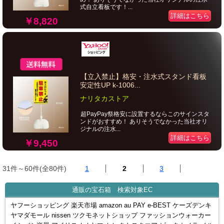
式自立看板です！...
詳細はこちら
￥8,820
【立入禁止】格安・注水式スタンド看板
安定性UP k-1006...
ナリタカストア
超PayPay祭格安に設置するならこのサインスタ
ンドがおすすめ！ ありそうでなかった当社オリ
ジナルの注水...
詳細はこちら
￥9,450
31件～60件(全80件)
1
2
3
通販の宝石箱 検索対象EC
ヤフーショッピング 楽天市場 amazon au PAY e-BEST ケーズデンキ
ヤマダモール nissen ツクモネットショップ ファッションウォーカー