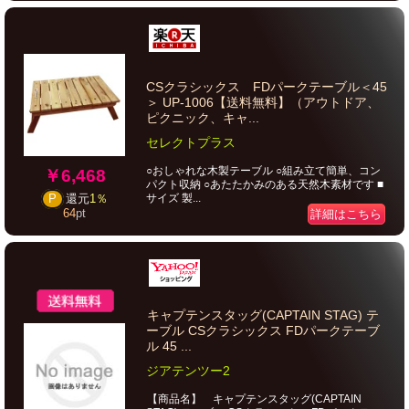
CSクラシックス FDパークテーブル＜45
＞ UP-1006【送料無料】（アウトドア、
ピクニック、キャ...
セレクトプラス
○おしゃれな木製テーブル ○組み立て簡単、コン
￥6,468
パクト収納 ○あたたかみのある天然木素材です ■
サイズ 製...
P
還元
1％
64
pt
詳細はこちら
キャプテンスタッグ(CAPTAIN STAG) テ
ーブル CSクラシックス FDパークテーブ
ル 45 ...
ジアテンツー2
【商品名】 キャプテンスタッグ(CAPTAIN