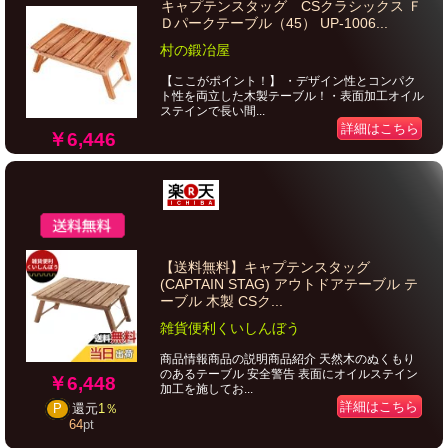
キャプテンスタッグ CSクラシックス Ｆ
Ｄパークテーブル（45） UP-1006...
村の鍛冶屋
【ここがポイント！】 ・デザイン性とコンパク
ト性を両立した木製テーブル！・表面加工オイル
ステインで長い間...
詳細はこちら
￥6,446
【送料無料】キャプテンスタッグ
(CAPTAIN STAG) アウトドアテーブル テ
ーブル 木製 CSク...
雑貨便利くいしんぼう
商品情報商品の説明商品紹介 天然木のぬくもり
のあるテーブル 安全警告 表面にオイルステイン
￥6,448
加工を施してお...
詳細はこちら
P
還元
1％
64
pt