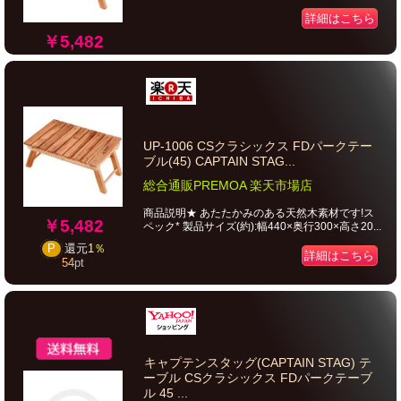
詳細はこちら
￥5,482
UP-1006 CSクラシックス FDパークテー
ブル(45) CAPTAIN STAG...
総合通販PREMOA 楽天市場店
商品説明★ あたたかみのある天然木素材です!ス
￥5,482
ペック* 製品サイズ(約):幅440×奥行300×高さ20...
P
還元
1％
詳細はこちら
54
pt
キャプテンスタッグ(CAPTAIN STAG) テ
ーブル CSクラシックス FDパークテーブ
ル 45 ...