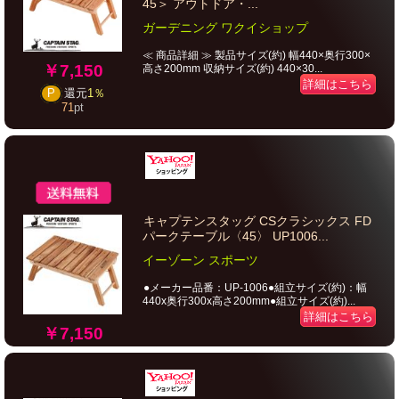
45＞ アウトドア・...
ガーデニング ワクイショップ
≪ 商品詳細 ≫ 製品サイズ(約) 幅440×奥行300×
￥7,150
高さ200mm 収納サイズ(約) 440×30...
詳細はこちら
P
還元
1％
71
pt
キャプテンスタッグ CSクラシックス FD
パークテーブル〈45〉 UP1006...
イーゾーン スポーツ
●メーカー品番：UP-1006●組立サイズ(約)：幅
440x奥行300x高さ200mm●組立サイズ(約)...
詳細はこちら
￥7,150