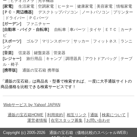
ー
│
ビデオカメラ
│
光学機器
[家電]
生活家電
│
空調家電
│
ヒーター
│
健康家電
│
美容家電
│
情報家電
[ＰＣ・周辺機器]
デスクトップパソコン
│
ノートパソコン
│
プリンター
│
ドライバー
│
ＰＣパーツ
[ガーデン]
ファニチャー
[自動車・バイク・自転車]
自転車
│
車パーツ
│
タイヤ
│
ＥＴＣ
│
カーナ
ビ
[スポーツ]
ゴルフ
│
マリンスポーツ
│
サッカー
│
フィットネス
│
ランニ
ング
[音楽]
弦楽器
│
鍵盤楽器
│
管楽器
[レジャー]
旅行用品
│
キャンプ
│
調理器具
│
アウトドアバッグ
│
テーブ
ル・椅子
[携帯版]
通販の宝石箱 携帯版
「通販の宝石箱」は商品名・型番で検索すれば、一度に大手通販サイトの
商品価格を比較できる検索サービスです！
Webサービス by Yahoo! JAPAN
通販の宝石箱HOME
│
利用規約
│
相互リンク
│
通販
│
検索について
│
運営者情報
│
在宅スタッフ募集
│
お問い合わせ
Copyright (c) 2005-2026 通販の宝石箱（価格比較のスペシャルWEB）