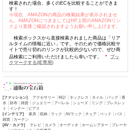
検索された場合、多くのECを比較することができま
す！
※現在、AMAZONの商品の検索結果が表示されませ
ん。AMAZONにつきましてはHP上部のAMAZONリン
クより直接ご確認されますようお願い申し上げます。
検索ボックスから直接検索されました商品は「リア
ルタイムの情報に近い」です。そのためで価格比較サ
イトで売り切れのリンクが比較的少ないので、ぜひ商
品検索にご利用いただけましたら幸いです。
ブッ
クマークする(IE専用)
[ファッション]
アクセサリー
│
時計
│
ネックレス
│
ネイル
│
バッグ
│
香
水
│
財布
│
雑貨
│
ジュエリー
│
アパレル
│
シューズ
│
リング
│
ブレスレッ
ト
│
インナー
│
ピアス
[インテリア]
家具
│
収納
│
ラック
│
AVラック
│
チェア
│
ベッド
│
バス
│
雑貨
│
カーテン
[AV・カメラ]
テレビ
│
カメラ
│
オーディオ
│
ホームシアター
│
プレーヤ