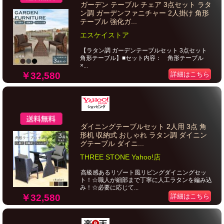
ガーデン テーブル チェア 3点セット ラタ
ン調 ガーデンファニチャー 2人掛け 角形
テーブル 強化ガ...
エスケイストア
【ラタン調 ガーデンテーブルセット 3点セット
角形テーブル】■セット内容： 角形テーブル
×...
￥32,580
詳細はこちら
ダイニングテーブルセット 2人用 3点 角
形机 収納式 おしゃれ ラタン調 ダイニン
グテーブル ダイニ...
THREE STONE Yahoo!店
高級感あるリゾート風リビングダイニングセッ
ト！☆職人が細部まで丁寧に人工ラタンを編み込
み！☆必要に応じて...
￥32,580
詳細はこちら