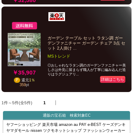
￥32,580
ガーデン テーブル セット ラタン調 ガー
デンファニチャー ガーデン チェア 3点 セ
ット 2人掛け ...
MSトレンド
◎おしゃれなラタン調のガーデンファニチャー美
しさは外見に留まらず職人が丁寧に編み込んだ造
￥35,907
りはラグジュアリ...
詳細はこちら
P
還元
1％
359
pt
1件～5件(全5件)
1
通販の宝石箱 検索対象EC
ヤフーショッピング 楽天市場 amazon au PAY e-BEST ケーズデンキ
ヤマダモール nissen ツクモネットショップ ファッションウォーカー