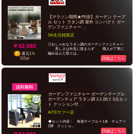
【マラソン期間★P5倍】ガーデン テーブ
ル セット ラタン調 屋外 コンパクト ガー
デンファニチャー ...
SK生活雑貨店
◎おしゃれなラタン調のガーデンファニチャー
￥32,580
美しさは外見に留まらず 職人が丁寧に
編み込んだ造りは...
P
還元
1％
325
pt
詳細はこちら
ガーデンファニチャー ガーデンテーブル
ガーデンチェア ラタン調 2人掛け 3点セッ
ト クッション付 ...
AITEヤフー店
◆セット内容： 角形テーブル × 1卓 チェア ×
2脚 クッショ...
詳細はこちら