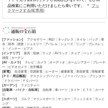
品検索にご利用いただけましたら幸いです。
ブッ
クマークする(IE専用)
[ファッション]
アクセサリー
│
時計
│
ネックレス
│
ネイル
│
バッグ
│
香
水
│
財布
│
雑貨
│
ジュエリー
│
アパレル
│
シューズ
│
リング
│
ブレスレッ
ト
│
インナー
│
ピアス
[インテリア]
家具
│
収納
│
ラック
│
AVラック
│
チェア
│
ベッド
│
バス
│
雑貨
│
カーテン
[AV・カメラ]
テレビ
│
カメラ
│
オーディオ
│
ホームシアター
│
プレーヤ
ー
│
ビデオカメラ
│
光学機器
[家電]
生活家電
│
空調家電
│
ヒーター
│
健康家電
│
美容家電
│
情報家電
[ＰＣ・周辺機器]
デスクトップパソコン
│
ノートパソコン
│
プリンター
│
ドライバー
│
ＰＣパーツ
[ガーデン]
ファニチャー
[自動車・バイク・自転車]
自転車
│
車パーツ
│
タイヤ
│
ＥＴＣ
│
カーナ
ビ
[スポーツ]
ゴルフ
│
マリンスポーツ
│
サッカー
│
フィットネス
│
ランニ
ング