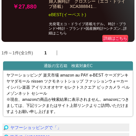
婦人腕時計 クロスシー（エコ・ドライ
￥27,880
ブ搭載） XCA388841...
eBEST(イーベスト)
光発電エコ・ドライブ搭載モデル。 時計・ブラ
ンド>時計・ブランド>国産腕時計>シチズン...詳
細はこちら
詳細はこちら
1件～1件(全1件)
1
通販の宝石箱 検索対象EC
ヤフーショッピング 楽天市場 amazon au PAY e-BEST ケーズデンキ
ヤマダモール nissen ツクモネットショップ ファッションウォーカー
イシバシ楽器 アイリスオオヤマ セレクトスクエア ビックカメラ ベル
メゾンネット セシール
※現在、amazonの商品が検索結果に表示されません。amazonにつき
ましては、下記リンクまたはサイト上部リンクよりご訪問いただけま
すようお願い申し上げます。
ヤフーショッピングで「」