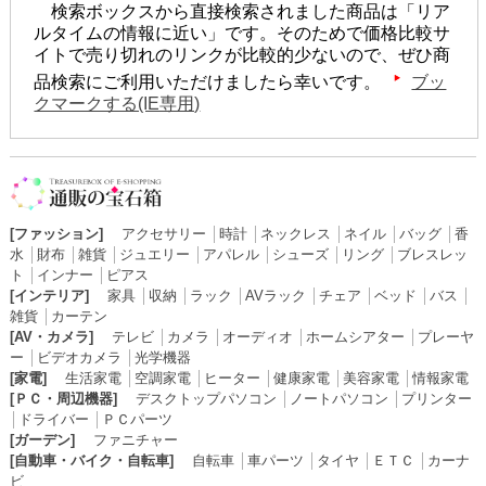
検索ボックスから直接検索されました商品は「リア
ルタイムの情報に近い」です。そのためで価格比較サ
イトで売り切れのリンクが比較的少ないので、ぜひ商
品検索にご利用いただけましたら幸いです。
ブッ
クマークする(IE専用)
[ファッション]
アクセサリー
│
時計
│
ネックレス
│
ネイル
│
バッグ
│
香
水
│
財布
│
雑貨
│
ジュエリー
│
アパレル
│
シューズ
│
リング
│
ブレスレッ
ト
│
インナー
│
ピアス
[インテリア]
家具
│
収納
│
ラック
│
AVラック
│
チェア
│
ベッド
│
バス
│
雑貨
│
カーテン
[AV・カメラ]
テレビ
│
カメラ
│
オーディオ
│
ホームシアター
│
プレーヤ
ー
│
ビデオカメラ
│
光学機器
[家電]
生活家電
│
空調家電
│
ヒーター
│
健康家電
│
美容家電
│
情報家電
[ＰＣ・周辺機器]
デスクトップパソコン
│
ノートパソコン
│
プリンター
│
ドライバー
│
ＰＣパーツ
[ガーデン]
ファニチャー
[自動車・バイク・自転車]
自転車
│
車パーツ
│
タイヤ
│
ＥＴＣ
│
カーナ
ビ