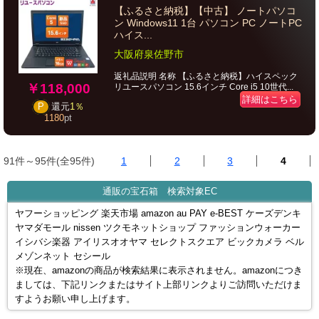
【ふるさと納税】【中古】 ノートパソコ
ン Windows11 1台 パソコン PC ノートPC
ハイス...
大阪府泉佐野市
返礼品説明 名称 【ふるさと納税】ハイスペック
￥118,000
リユースパソコン 15.6インチ Core i5 10世代...
詳細はこちら
P
還元
1％
1180
pt
91件～95件(全95件)
1
2
3
4
通販の宝石箱 検索対象EC
ヤフーショッピング 楽天市場 amazon au PAY e-BEST ケーズデンキ
ヤマダモール nissen ツクモネットショップ ファッションウォーカー
イシバシ楽器 アイリスオオヤマ セレクトスクエア ビックカメラ ベル
メゾンネット セシール
※現在、amazonの商品が検索結果に表示されません。amazonにつき
ましては、下記リンクまたはサイト上部リンクよりご訪問いただけま
すようお願い申し上げます。