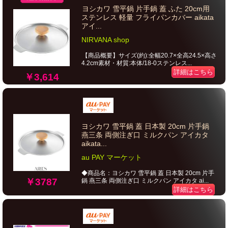
ヨシカワ 雪平鍋 片手鍋 蓋 ふた 20cm用
ステンレス 軽量 フライパンカバー aikata
アイ...
NIRVANA shop
【商品概要】サイズ(約):全幅20.7×全高24.5×高さ
4.2cm素材・材質:本体/18-0ステンレス...
詳細はこちら
￥3,614
ヨシカワ 雪平鍋 蓋 日本製 20cm 片手鍋
燕三条 両側注ぎ口 ミルクパン アイカタ
aikata...
au PAY マーケット
◆商品名：ヨシカワ 雪平鍋 蓋 日本製 20cm 片手
￥3787
鍋 燕三条 両側注ぎ口 ミルクパン アイカタ ai...
詳細はこちら