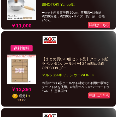
BINOTOKI Yahoo!店
■セット内容雪平鍋 20cm、専用蓋■品番鍋：
PD3007蓋：PD3008■サイズ（約）鍋：全幅
240×...
￥11,000
詳細はこちら
【まとめ買い10個セット品】クラフト紙
ラベル ダンボール用 A4 24面四辺余白
OPD3008 ダー...
マルシェ&キッチンカーWORLD
商品の仕様●段ボールや茶封筒での利用に最適な
クラフト紙を使用。●商品ラベルやバーコードラ
￥13,391
ベル、注意事項の...
詳細はこちら
P
還元
1％
133
pt