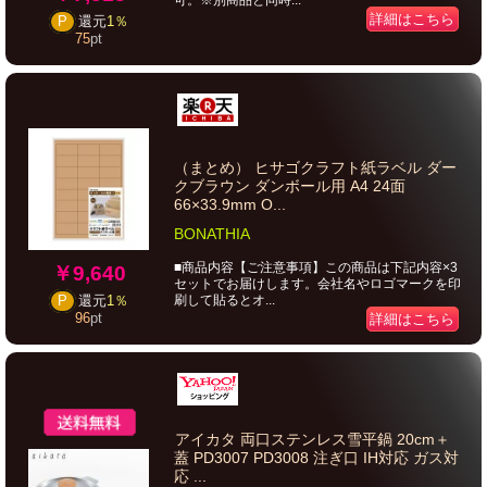
可。※別商品と同時...
詳細はこちら
P
還元
1％
75
pt
（まとめ） ヒサゴクラフト紙ラベル ダー
クブラウン ダンボール用 A4 24面
66×33.9mm O...
BONATHIA
■商品内容【ご注意事項】この商品は下記内容×3
￥9,640
セットでお届けします。会社名やロゴマークを印
刷して貼るとオ...
P
還元
1％
96
pt
詳細はこちら
アイカタ 両口ステンレス雪平鍋 20cm＋
蓋 PD3007 PD3008 注ぎ口 IH対応 ガス対
応 ...