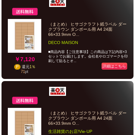
（まとめ） ヒサゴクラフト紙ラベル ダー
クブラウン ダンボール用 A4 24面
66×33.9mm O...
DECO MAISON
■商品内容【ご注意事項】この商品は下記内容×3
セットでお届けします。会社名やロゴマークを印
￥7,120
刷して貼るとオ...
詳細はこちら
P
還元
1％
71
pt
（まとめ） ヒサゴクラフト紙ラベル ダー
クブラウン ダンボール用 A4 24面
66×33.9mm O...
生活雑貨のお店!Vie-UP