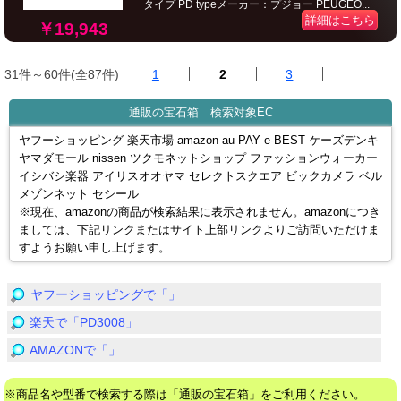
タイプ PD typeメーカー：プジョー PEUGEO...
詳細はこちら
￥19,943
31件～60件(全87件)
1
2
3
通販の宝石箱 検索対象EC
ヤフーショッピング 楽天市場 amazon au PAY e-BEST ケーズデンキ
ヤマダモール nissen ツクモネットショップ ファッションウォーカー
イシバシ楽器 アイリスオオヤマ セレクトスクエア ビックカメラ ベル
メゾンネット セシール
※現在、amazonの商品が検索結果に表示されません。amazonにつき
ましては、下記リンクまたはサイト上部リンクよりご訪問いただけま
すようお願い申し上げます。
ヤフーショッピングで「」
楽天で「PD3008」
AMAZONで「」
※商品名や型番で検索する際は「通販の宝石箱」をご利用ください。