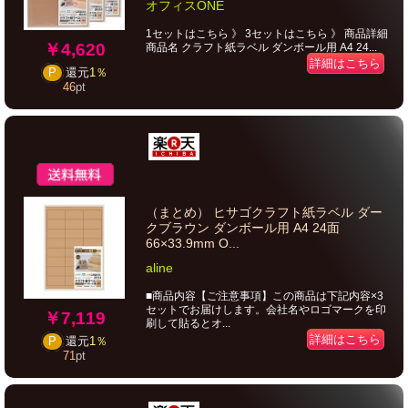
オフィスONE
1セットはこちら 》 3セットはこちら 》 商品詳細
￥4,620
商品名 クラフト紙ラベル ダンボール用 A4 24...
詳細はこちら
P
還元
1％
46
pt
（まとめ） ヒサゴクラフト紙ラベル ダー
クブラウン ダンボール用 A4 24面
66×33.9mm O...
aline
■商品内容【ご注意事項】この商品は下記内容×3
セットでお届けします。会社名やロゴマークを印
￥7,119
刷して貼るとオ...
詳細はこちら
P
還元
1％
71
pt