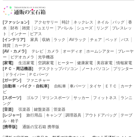
[ファッション]
アクセサリー
│
時計
│
ネックレス
│
ネイル
│
バッグ
│
香
水
│
財布
│
雑貨
│
ジュエリー
│
アパレル
│
シューズ
│
リング
│
ブレスレッ
ト
│
インナー
│
ピアス
[インテリア]
家具
│
収納
│
ラック
│
AVラック
│
チェア
│
ベッド
│
バス
│
雑貨
│
カーテン
[AV・カメラ]
テレビ
│
カメラ
│
オーディオ
│
ホームシアター
│
プレーヤ
ー
│
ビデオカメラ
│
光学機器
[家電]
生活家電
│
空調家電
│
ヒーター
│
健康家電
│
美容家電
│
情報家電
[ＰＣ・周辺機器]
デスクトップパソコン
│
ノートパソコン
│
プリンター
│
ドライバー
│
ＰＣパーツ
[ガーデン]
ファニチャー
[自動車・バイク・自転車]
自転車
│
車パーツ
│
タイヤ
│
ＥＴＣ
│
カーナ
ビ
[スポーツ]
ゴルフ
│
マリンスポーツ
│
サッカー
│
フィットネス
│
ランニ
ング
[音楽]
弦楽器
│
鍵盤楽器
│
管楽器
[レジャー]
旅行用品
│
キャンプ
│
調理器具
│
アウトドアバッグ
│
テーブ
ル・椅子
[携帯版]
通販の宝石箱 携帯版