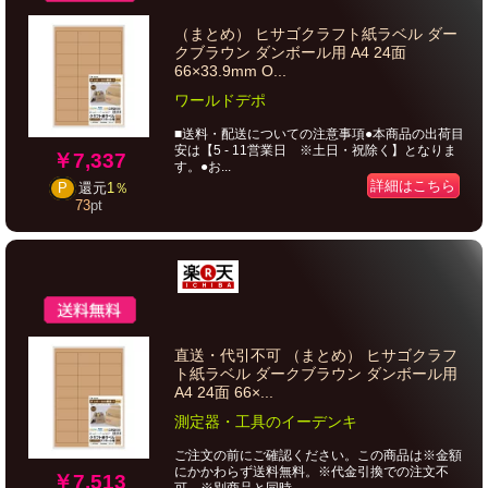
（まとめ） ヒサゴクラフト紙ラベル ダー
クブラウン ダンボール用 A4 24面
66×33.9mm O...
ワールドデポ
■送料・配送についての注意事項●本商品の出荷目
安は【5 - 11営業日 ※土日・祝除く】となりま
￥7,337
す。●お...
詳細はこちら
P
還元
1％
73
pt
直送・代引不可 （まとめ） ヒサゴクラフ
ト紙ラベル ダークブラウン ダンボール用
A4 24面 66×...
測定器・工具のイーデンキ
ご注文の前にご確認ください。この商品は※金額
にかかわらず送料無料。※代金引換での注文不
￥7,513