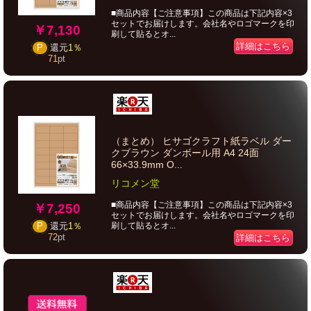
■商品内容【ご注意事項】この商品は下記内容×3
セットでお届けします。会社名やロゴマークを印
￥7,130
刷して貼るとオ...
詳細はこちら
P
還元
1％
71
pt
（まとめ） ヒサゴクラフト紙ラベル ダー
クブラウン ダンボール用 A4 24面
66×33.9mm O...
リコメン堂
■商品内容【ご注意事項】この商品は下記内容×3
￥7,250
セットでお届けします。会社名やロゴマークを印
刷して貼るとオ...
P
還元
1％
72
pt
詳細はこちら