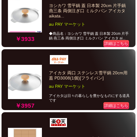
ヨシカワ 雪平鍋 蓋 日本製 20cm 片手鍋
燕三条 両側注ぎ口 ミルクパン アイカタ
aikata...
au PAY マーケット
◆商品名：ヨシカワ 雪平鍋 蓋 日本製 20cm 片手
￥3933
鍋 燕三条 両側注ぎ口 ミルクパン アイカタ ai...
詳細はこちら
アイカタ 両口 ステンレス雪平鍋 20cm用
蓋 PD3008(1個)[フライパン]
au PAY マーケット
アイカタは日々の暮らしを豊かなものにする道具
です
￥3957
詳細はこちら