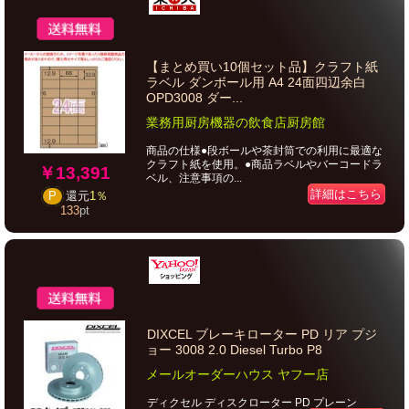
【まとめ買い10個セット品】クラフト紙
ラベル ダンボール用 A4 24面四辺余白
OPD3008 ダー...
業務用厨房機器の飲食店厨房館
商品の仕様●段ボールや茶封筒での利用に最適な
クラフト紙を使用。●商品ラベルやバーコードラ
￥13,391
ベル、注意事項の...
詳細はこちら
P
還元
1％
133
pt
DIXCEL ブレーキローター PD リア プジ
ョー 3008 2.0 Diesel Turbo P8
メールオーダーハウス ヤフー店
ディクセル ディスクローター PD プレーン