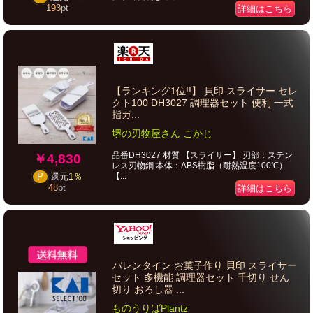
193
pt
詳細はこちら
【ランキング1位!!】 貝印 スライサー セレ
クト100 DH3027 調理器セット 便利 一式
指ガ...
堺の刃物屋さん こかじ
品番DH3027 材質 【スライサー】 刃部：ステン
￥4,830
レス刃物鋼 本体：ABS樹脂（耐熱温度100℃）
【...
P
還元
1％
48
pt
詳細はこちら
バレンタイン お菓子作り 貝印 スライサー
セット 多機能 調理器セット 千切り せん
切り おろし器 ...
ものうりばPlantz