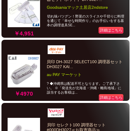
Goodsaniaマック土居店2ndstore
切れ味バツグン！野菜のスライスや千切りに料理
を通じて「幸せな時間作り」のお手伝いをする基
本の調理道具SE...
詳細はこちら
￥4,951
貝印 DH-3027 SELECT100 調理器セット
DH3027 KAI...
au PAY マーケット
? ◆沖縄県は配送不可となります。ご了承下さ
い。 ※「発送先が北海道・沖縄・離島地域」に
該当するお客様は...
￥4970
詳細はこちら
貝印 セレクト100 調理器セット
#000DH3027≪お取寄商品≫...