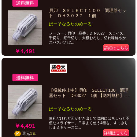
貝印 ＳＥＬＥＣＴ１００ 調理器セッ
ト ＤＨ３０２７ １個...
ぱーそなるたのめーる
メーカー：貝印 品番：DH-3027 スライス、
千切り、細千切り、大根おろし。切れ味鮮やか、
スパスパさば...
詳細はこちら
￥4,491
【掲載停止中】貝印 SELECT100 調理
器セット DH3027 1個 【送料無料】...
ぱーそなるたのめーる
便利だけれど刃がむき出しで収納にはちょっと不
便なスライサー。日常よく使う4種を、すっきり
￥4,491
しまえるケースに...
詳細はこちら
P
還元
1％