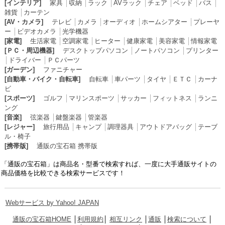
[インテリア]
家具
│
収納
│
ラック
│
AVラック
│
チェア
│
ベッド
│
バス
│
雑貨
│
カーテン
[AV・カメラ]
テレビ
│
カメラ
│
オーディオ
│
ホームシアター
│
プレーヤ
ー
│
ビデオカメラ
│
光学機器
[家電]
生活家電
│
空調家電
│
ヒーター
│
健康家電
│
美容家電
│
情報家電
[ＰＣ・周辺機器]
デスクトップパソコン
│
ノートパソコン
│
プリンター
│
ドライバー
│
ＰＣパーツ
[ガーデン]
ファニチャー
[自動車・バイク・自転車]
自転車
│
車パーツ
│
タイヤ
│
ＥＴＣ
│
カーナ
ビ
[スポーツ]
ゴルフ
│
マリンスポーツ
│
サッカー
│
フィットネス
│
ランニ
ング
[音楽]
弦楽器
│
鍵盤楽器
│
管楽器
[レジャー]
旅行用品
│
キャンプ
│
調理器具
│
アウトドアバッグ
│
テーブ
ル・椅子
[携帯版]
通販の宝石箱 携帯版
「通販の宝石箱」は商品名・型番で検索すれば、一度に大手通販サイトの
商品価格を比較できる検索サービスです！
Webサービス by Yahoo! JAPAN
通販の宝石箱HOME
│
利用規約
│
相互リンク
│
通販
│
検索について
│