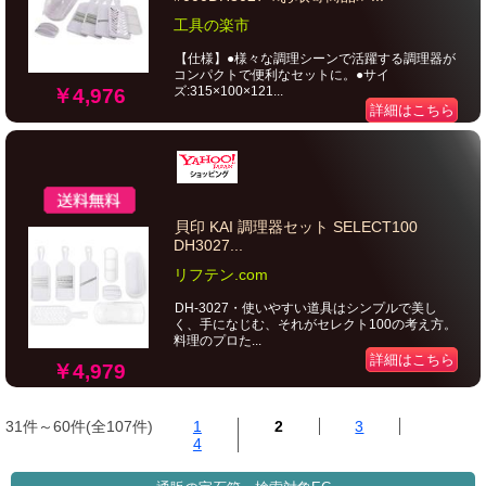
工具の楽市
【仕様】●様々な調理シーンで活躍する調理器が
コンパクトで便利なセットに。●サイ
ズ:315×100×121...
￥4,976
詳細はこちら
貝印 KAI 調理器セット SELECT100
DH3027...
リフテン.com
DH-3027・使いやすい道具はシンプルで美し
く、手になじむ、それがセレクト100の考え方。
料理のプロた...
詳細はこちら
￥4,979
31件～60件(全107件)
1
2
3
4