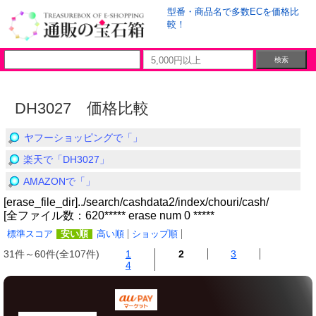
型番・商品名で多数ECを価格比
較！
DH3027 価格比較
ヤフーショッピングで「」
楽天で「DH3027」
AMAZONで「」
[erase_file_dir]../search/cashdata2/index/chouri/cash/
[全ファイル数：620***** erase num 0 *****
標準スコア
安い順
高い順
ショップ順
31件～60件(全107件)
1
2
3
4