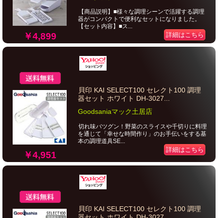
【商品説明】■様々な調理シーンで活躍する調理
器がコンパクトで便利なセットになりました。
【セット内容】■ス...
￥4,899
詳細はこちら
貝印 KAI SELECT100 セレクト100 調理
器セット ホワイト DH-3027...
Goodsaniaマック土居店
切れ味バツグン！野菜のスライスや千切りに料理
を通じて「幸せな時間作り」のお手伝いをする基
本の調理道具SE...
詳細はこちら
￥4,951
貝印 KAI SELECT100 セレクト100 調理
器セット ホワイト DH-3027...