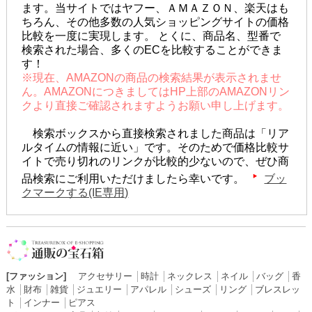
ます。当サイトではヤフー、ＡＭＡＺＯＮ、楽天はも
ちろん、その他多数の人気ショッピングサイトの価格
比較を一度に実現します。 とくに、商品名、型番で
検索された場合、多くのECを比較することができま
す！
※現在、AMAZONの商品の検索結果が表示されませ
ん。AMAZONにつきましてはHP上部のAMAZONリン
クより直接ご確認されますようお願い申し上げます。
検索ボックスから直接検索されました商品は「リア
ルタイムの情報に近い」です。そのためで価格比較サ
イトで売り切れのリンクが比較的少ないので、ぜひ商
品検索にご利用いただけましたら幸いです。
ブッ
クマークする(IE専用)
[ファッション]
アクセサリー
│
時計
│
ネックレス
│
ネイル
│
バッグ
│
香
水
│
財布
│
雑貨
│
ジュエリー
│
アパレル
│
シューズ
│
リング
│
ブレスレッ
ト
│
インナー
│
ピアス