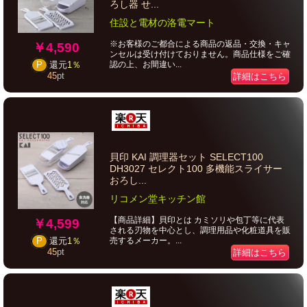
ろし器 せ...
住設と電材の洛電マート
※お客様のご都合による商品の返品・交換・キャ
￥4,590
ンセルは受け付けておりません。商品仕様をご確
認の上、お間違い...
P
還元
1％
45
pt
詳細はこちら
貝印 KAI 調理器セット SELECT100
DH3027 セレクト100 多機能スライサー
おろし...
リコメン堂キッチン館
【商品詳細】貝印とは カミソリや包丁等に代表
￥4,599
される刃物を中心とし、調理用品や化粧道具を販
売するメーカー。...
P
還元
1％
45
pt
詳細はこちら