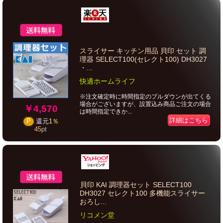
スライサー キッチン用品 貝印 セット 調
理器 SELECT100(セレクト100) DH3027
・...
快適ホームライフ
※注文確定時に時間指定のプルダウンが出てくる
場合がございますが、設置込み商品ご注文の場合
￥4,570
は時間指定できか...
詳細はこちら
P
還元
1％
45
pt
貝印 KAI 調理器セット SELECT100
DH3027 セレクト100 多機能スライサー
おろし...
リコメン堂