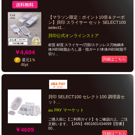
【マラソン限定：ポイント10倍＆クーポ
ン】貝印 スライサー セット SELECT100
select1...
貝印公式オンラインストア
材質 材質:スライサー/刃部/ステンレス刃物鋼本
体/ABS樹脂おろし器・指ガード/本体/ABS樹脂千
￥4,604
切り...
詳細はこちら
P
還元
1％
46
pt
貝印 SELECT100 セレクト100 調理器セ
ット...
au PAY マーケット
ご購入前に【ご利用ガイド】をご確認の上、ご注
文願います。【JAN】4901601434699【型番】
00...
￥4609
詳細はこちら