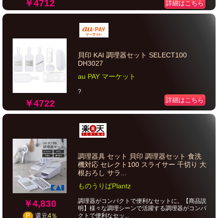
￥4712
詳細はこちら
貝印 KAI 調理器セット SELECT100
DH3027
au PAY マーケット
?
詳細はこちら
￥4722
調理器具 セット 貝印 調理器セット 食洗
機対応 セレクト100 スライサー 千切り 大
根おろし サラ...
ものうりばPlantz
調理器がコンパクトで便利なセットに。【商品説
￥4,830
明】様々な調理シーンで活躍する調理器がコンパ
クトで便利なセッ...
P
還元
4％