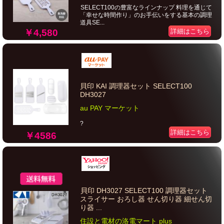
SELECT100の豊富なラインナップ 料理を通じて
「幸せな時間作り」のお手伝いをする基本の調理
道具SE...
￥4,580
詳細はこちら
貝印 KAI 調理器セット SELECT100
DH3027
au PAY マーケット
?
詳細はこちら
￥4586
貝印 DH3027 SELECT100 調理器セット
スライサー おろし器 せん切り器 細せん切
り器 ...
住設と電材の洛電マート plus