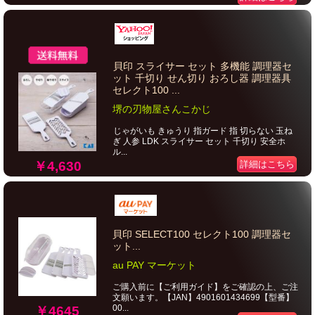
貝印 スライサー セット 多機能 調理器セ
ット 千切り せん切り おろし器 調理器具
セレクト100 ...
堺の刃物屋さんこかじ
じゃがいも きゅうり 指ガード 指 切らない 玉ね
ぎ 人参 LDK スライサー セット 千切り 安全ホ
ル...
￥4,630
詳細はこちら
貝印 SELECT100 セレクト100 調理器セ
ット...
au PAY マーケット
ご購入前に【ご利用ガイド】をご確認の上、ご注
文願います。【JAN】4901601434699【型番】
00...
￥4645