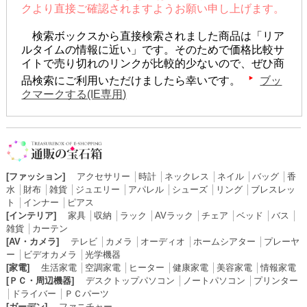
クより直接ご確認されますようお願い申し上げます。
検索ボックスから直接検索されました商品は「リア
ルタイムの情報に近い」です。そのためで価格比較サ
イトで売り切れのリンクが比較的少ないので、ぜひ商
品検索にご利用いただけましたら幸いです。
ブッ
クマークする(IE専用)
[ファッション]
アクセサリー
│
時計
│
ネックレス
│
ネイル
│
バッグ
│
香
水
│
財布
│
雑貨
│
ジュエリー
│
アパレル
│
シューズ
│
リング
│
ブレスレッ
ト
│
インナー
│
ピアス
[インテリア]
家具
│
収納
│
ラック
│
AVラック
│
チェア
│
ベッド
│
バス
│
雑貨
│
カーテン
[AV・カメラ]
テレビ
│
カメラ
│
オーディオ
│
ホームシアター
│
プレーヤ
ー
│
ビデオカメラ
│
光学機器
[家電]
生活家電
│
空調家電
│
ヒーター
│
健康家電
│
美容家電
│
情報家電
[ＰＣ・周辺機器]
デスクトップパソコン
│
ノートパソコン
│
プリンター
│
ドライバー
│
ＰＣパーツ
[ガーデン]
ファニチャー