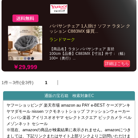
パパサンチェア 1人掛け ソファ ラタン ク
ッション C883MX 爆買...
ランドマーク
【商品名】ラタン パパサンチェア 直径
100cm【品番】C883MX【寸法】外寸：（幅）
100×（奥行）...
詳細はこちら
￥29,999
1件～3件(全3件)
1
通販の宝石箱 検索対象EC
ヤフーショッピング 楽天市場 amazon au PAY e-BEST ケーズデンキ
ヤマダモール nissen ツクモネットショップ ファッションウォーカー
イシバシ楽器 アイリスオオヤマ セレクトスクエア ビックカメラ ベル
メゾンネット セシール
※現在、amazonの商品が検索結果に表示されません。amazonにつき
ましては、下記リンクまたはサイト上部リンクよりご訪問いただけま