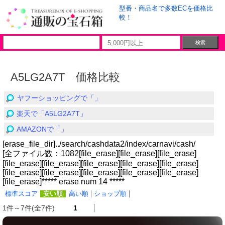
型番・商品名で多数ECを価格比
較！
A5LG2A7T 価格比較
ヤフーショッピングで「」
楽天で「A5LG2A7T」
AMAZONで「」
[erase_file_dir]../search/cashdata2/index/carnavi/cash/
[全ファイル数：1082[file_erase][file_erase][file_erase]
[file_erase][file_erase][file_erase][file_erase][file_erase]
[file_erase][file_erase][file_erase][file_erase][file_erase]
[file_erase]***** erase num 14 *****
標準スコア
安い順
高い順
ショップ順
1件～7件(全7件)
1