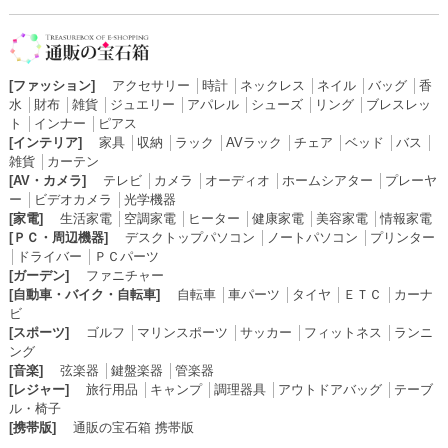
[ファッション]
アクセサリー
│
時計
│
ネックレス
│
ネイル
│
バッグ
│
香
水
│
財布
│
雑貨
│
ジュエリー
│
アパレル
│
シューズ
│
リング
│
ブレスレッ
ト
│
インナー
│
ピアス
[インテリア]
家具
│
収納
│
ラック
│
AVラック
│
チェア
│
ベッド
│
バス
│
雑貨
│
カーテン
[AV・カメラ]
テレビ
│
カメラ
│
オーディオ
│
ホームシアター
│
プレーヤ
ー
│
ビデオカメラ
│
光学機器
[家電]
生活家電
│
空調家電
│
ヒーター
│
健康家電
│
美容家電
│
情報家電
[ＰＣ・周辺機器]
デスクトップパソコン
│
ノートパソコン
│
プリンター
│
ドライバー
│
ＰＣパーツ
[ガーデン]
ファニチャー
[自動車・バイク・自転車]
自転車
│
車パーツ
│
タイヤ
│
ＥＴＣ
│
カーナ
ビ
[スポーツ]
ゴルフ
│
マリンスポーツ
│
サッカー
│
フィットネス
│
ランニ
ング
[音楽]
弦楽器
│
鍵盤楽器
│
管楽器
[レジャー]
旅行用品
│
キャンプ
│
調理器具
│
アウトドアバッグ
│
テーブ
ル・椅子
[携帯版]
通販の宝石箱 携帯版