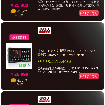
※取り付けサービスは行っておりません。※初期
￥25,980
不良等の場合に発生する取付・取外し作業や、車
両に関わる保障は...
P
還元
2％
詳細はこちら
519
pt
【ATOTO公式 新型 A5LG2A7T 7インチ】
最新型 atoto a5l カーナビ 7inch ...
ATOTO公式楽天市場店
この商品仕様＆機能について ATOTO A5LG2A7T
7インチ Androidカーナビ 2DIN ワ...
￥25,999
詳細はこちら
P
還元
1％
259
pt