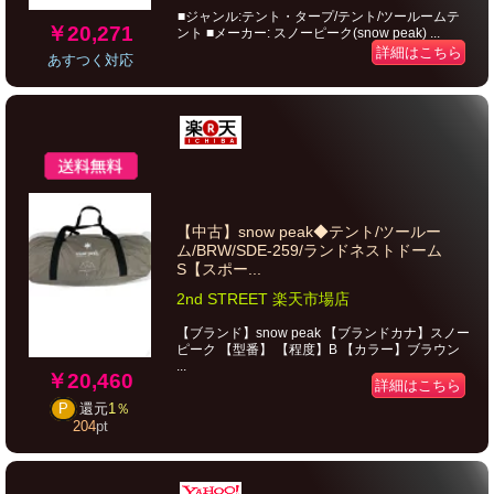
■ジャンル:テント・タープ/テント/ツールームテ
￥20,271
ント ■メーカー: スノーピーク(snow peak) ...
詳細はこちら
あすつく対応
【中古】snow peak◆テント/ツールー
ム/BRW/SDE-259/ランドネストドーム
S【スポー...
2nd STREET 楽天市場店
【ブランド】snow peak 【ブランドカナ】スノー
ピーク 【型番】 【程度】B 【カラー】ブラウン
...
￥20,460
詳細はこちら
P
還元
1％
204
pt