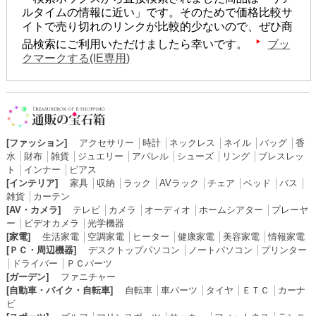
ルタイムの情報に近い」です。そのためで価格比較サ
イトで売り切れのリンクが比較的少ないので、ぜひ商
品検索にご利用いただけましたら幸いです。
ブッ
クマークする(IE専用)
[ファッション]
アクセサリー
│
時計
│
ネックレス
│
ネイル
│
バッグ
│
香
水
│
財布
│
雑貨
│
ジュエリー
│
アパレル
│
シューズ
│
リング
│
ブレスレッ
ト
│
インナー
│
ピアス
[インテリア]
家具
│
収納
│
ラック
│
AVラック
│
チェア
│
ベッド
│
バス
│
雑貨
│
カーテン
[AV・カメラ]
テレビ
│
カメラ
│
オーディオ
│
ホームシアター
│
プレーヤ
ー
│
ビデオカメラ
│
光学機器
[家電]
生活家電
│
空調家電
│
ヒーター
│
健康家電
│
美容家電
│
情報家電
[ＰＣ・周辺機器]
デスクトップパソコン
│
ノートパソコン
│
プリンター
│
ドライバー
│
ＰＣパーツ
[ガーデン]
ファニチャー
[自動車・バイク・自転車]
自転車
│
車パーツ
│
タイヤ
│
ＥＴＣ
│
カーナ
ビ