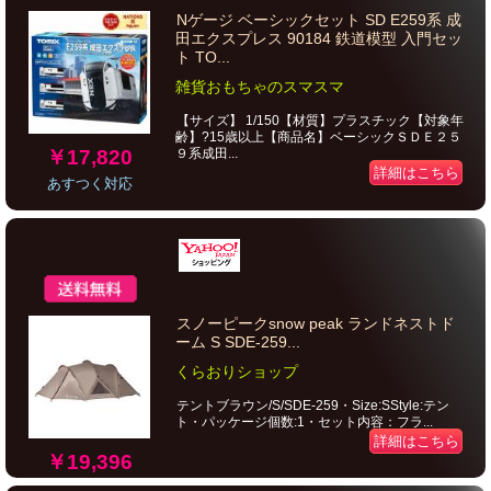
Nゲージ ベーシックセット SD E259系 成
田エクスプレス 90184 鉄道模型 入門セッ
ト TO...
雑貨おもちゃのスマスマ
【サイズ】 1/150【材質】プラスチック【対象年
齢】?15歳以上【商品名】ベーシックＳＤＥ２５
￥17,820
９系成田...
詳細はこちら
あすつく対応
スノーピークsnow peak ランドネストド
ーム S SDE-259...
くらおりショップ
テントブラウン/S/SDE-259・Size:SStyle:テン
ト・パッケージ個数:1・セット内容：フラ...
詳細はこちら
￥19,396