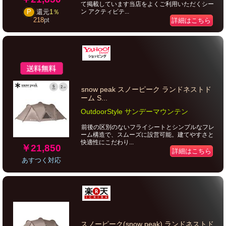
て掲載しています当店をよくご利用いただくシー
ン アクティビテ...
P
還元
1％
218
pt
詳細はこちら
snow peak スノーピーク ランドネストド
ーム S...
OutdoorStyle サンデーマウンテン
前後の区別のないフライシートとシンプルなフレ
ーム構造で、スムーズに設営可能。建てやすさと
快適性にこだわり...
￥21,850
詳細はこちら
あすつく対応
スノーピーク(snow peak) ランドネストド