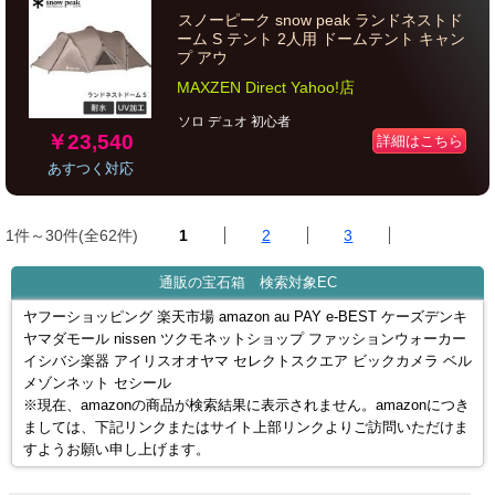
スノーピーク snow peak ランドネストド
ーム S テント 2人用 ドームテント キャン
プ アウ
MAXZEN Direct Yahoo!店
ソロ デュオ 初心者
￥23,540
詳細はこちら
あすつく対応
1件～30件(全62件)
1
2
3
通販の宝石箱 検索対象EC
ヤフーショッピング 楽天市場 amazon au PAY e-BEST ケーズデンキ
ヤマダモール nissen ツクモネットショップ ファッションウォーカー
イシバシ楽器 アイリスオオヤマ セレクトスクエア ビックカメラ ベル
メゾンネット セシール
※現在、amazonの商品が検索結果に表示されません。amazonにつき
ましては、下記リンクまたはサイト上部リンクよりご訪問いただけま
すようお願い申し上げます。