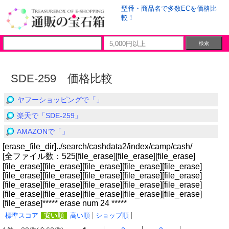
型番・商品名で多数ECを価格比
較！
SDE-259 価格比較
ヤフーショッピングで「」
楽天で「SDE-259」
AMAZONで「」
[erase_file_dir]../search/cashdata2/index/camp/cash/
[全ファイル数：525[file_erase][file_erase][file_erase]
[file_erase][file_erase][file_erase][file_erase][file_erase]
[file_erase][file_erase][file_erase][file_erase][file_erase]
[file_erase][file_erase][file_erase][file_erase][file_erase]
[file_erase][file_erase][file_erase][file_erase][file_erase]
[file_erase]***** erase num 24 *****
標準スコア
安い順
高い順
ショップ順