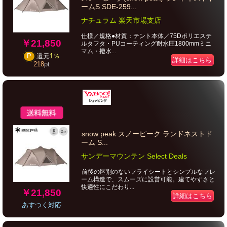
ームS SDE-259...
ナチュラム 楽天市場支店
仕様／規格●材質：テント本体／75Dポリエステ
￥21,850
ルタフタ・PUコーティング耐水圧1800mmミニ
マム・撥水...
P
還元
1％
詳細はこちら
218
pt
snow peak スノーピーク ランドネストド
ーム S...
サンデーマウンテン Select Deals
前後の区別のないフライシートとシンプルなフレ
ーム構造で、スムーズに設営可能。建てやすさと
快適性にこだわり...
￥21,850
詳細はこちら
あすつく対応