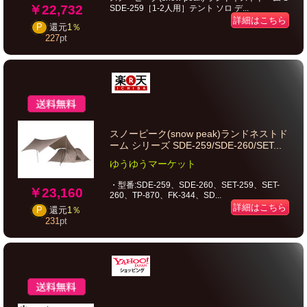
￥22,732
SDE-259［1-2人用］テント ソロ デ...
詳細はこちら
P
還元
1％
227
pt
スノーピーク(snow peak)ランドネストド
ーム シリーズ SDE-259/SDE-260/SET...
ゆうゆうマーケット
・型番:SDE-259、SDE-260、SET-259、SET-
￥23,160
260、TP-870、FK-344、SD...
詳細はこちら
P
還元
1％
231
pt