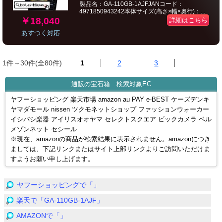
製品名：GA-110GB-1AJFJANコード：
4971850943242本体サイズ(高さ×幅×奥行)：...
￥18,040
詳細はこちら
あすつく対応
1件～30件(全80件)
1
2
3
通販の宝石箱 検索対象EC
ヤフーショッピング 楽天市場 amazon au PAY e-BEST ケーズデンキ
ヤマダモール nissen ツクモネットショップ ファッションウォーカー
イシバシ楽器 アイリスオオヤマ セレクトスクエア ビックカメラ ベル
メゾンネット セシール
※現在、amazonの商品が検索結果に表示されません。amazonにつき
ましては、下記リンクまたはサイト上部リンクよりご訪問いただけま
すようお願い申し上げます。
ヤフーショッピングで「」
楽天で「GA-110GB-1AJF」
AMAZONで「」