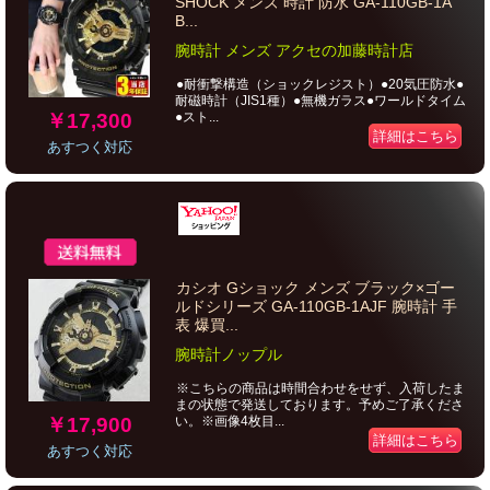
SHOCK メンズ 時計 防水 GA-110GB-1A
B...
腕時計 メンズ アクセの加藤時計店
●耐衝撃構造（ショックレジスト）●20気圧防水●
耐磁時計（JIS1種）●無機ガラス●ワールドタイム
￥17,300
●スト...
詳細はこちら
あすつく対応
カシオ Gショック メンズ ブラック×ゴー
ルドシリーズ GA-110GB-1AJF 腕時計 手
表 爆買...
腕時計ノップル
※こちらの商品は時間合わせをせず、入荷したま
まの状態で発送しております。予めご了承くださ
￥17,900
い。※画像4枚目...
詳細はこちら
あすつく対応