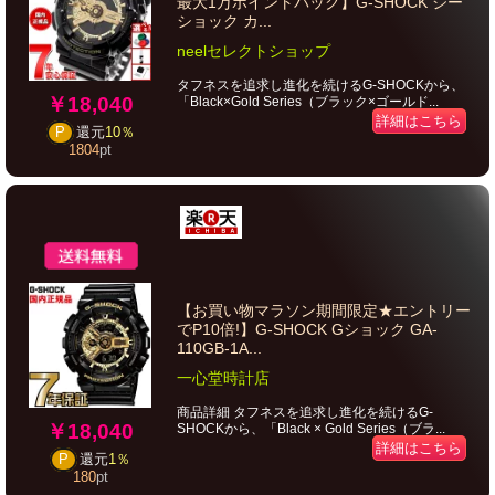
最大1万ポイントバック】G-SHOCK ジー
ショック カ...
neelセレクトショップ
タフネスを追求し進化を続けるG-SHOCKから、
￥18,040
「Black×Gold Series（ブラック×ゴールド...
詳細はこちら
P
還元
10％
1804
pt
【お買い物マラソン期間限定★エントリー
でP10倍!】G-SHOCK Gショック GA-
110GB-1A...
一心堂時計店
商品詳細 タフネスを追求し進化を続けるG-
￥18,040
SHOCKから、「Black × Gold Series（ブラ...
詳細はこちら
P
還元
1％
180
pt