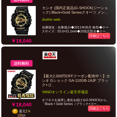
カシオ (国内正規品)G-SHOCK(ジーショ
ック) Black×Gold Seriesクオーツ メン...
Joshin web
在庫状況：在庫僅少/◆2011年06月 発売/◆ケー
スサイズ：55.0×51.2mm◆20気圧防水◆ケー...
詳細はこちら
￥18,040
【最大2,000円OFFクーポン配布中！】カ
シオ Gショック GA-110GB-1AJF ブラッ
ク×ゴ...
YANOオンライン楽天市場店
タフネスを追求し進化を続けるG-SHOCKから、
￥18,040
「Black × Gold Series（ブラック×ゴー...
詳細はこちら
P
還元
1％
180
pt