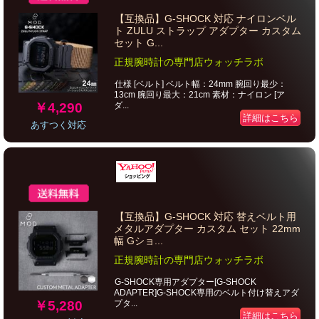
【互換品】G-SHOCK 対応 ナイロンベル
ト ZULU ストラップ アダプター カスタム
セット G...
正規腕時計の専門店ウォッチラボ
仕様 [ベルト] ベルト幅：24mm 腕回り最少：
13cm 腕回り最大：21cm 素材：ナイロン [ア
￥4,290
ダ...
詳細はこちら
あすつく対応
【互換品】G-SHOCK 対応 替えベルト用
メタルアダプター カスタム セット 22mm
幅 Gショ...
正規腕時計の専門店ウォッチラボ
G-SHOCK専用アダプター[G-SHOCK
ADAPTER]G-SHOCK専用のベルト付け替えアダ
￥5,280
プタ...
詳細はこちら