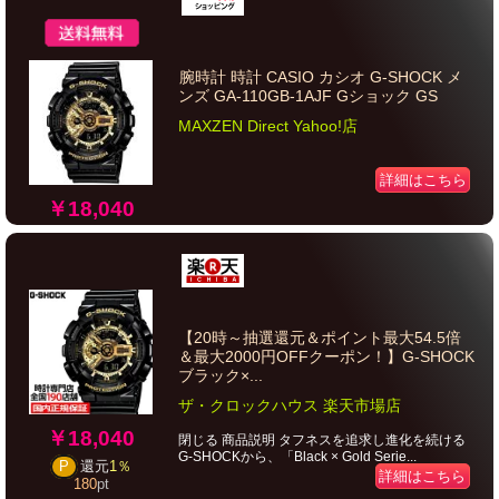
腕時計 時計 CASIO カシオ G-SHOCK メ
ンズ GA-110GB-1AJF Gショック GS
MAXZEN Direct Yahoo!店
詳細はこちら
￥18,040
【20時～抽選還元＆ポイント最大54.5倍
＆最大2000円OFFクーポン！】G-SHOCK
ブラック×...
ザ・クロックハウス 楽天市場店
￥18,040
閉じる 商品説明 タフネスを追求し進化を続ける
G-SHOCKから、「Black × Gold Serie...
P
還元
1％
詳細はこちら
180
pt