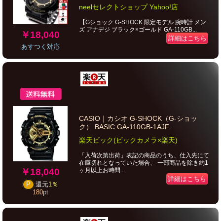
neelセレクトショップ Yahoo!店
【Gショック G-SHOCK 限定モデル 腕時計 メン
ズ アナデジ ブラック×ゴールド GA-110GB...
￥18,040
詳細はこちら
あすつく対応
CASIO｜カシオ G-SHOCK（G-ショッ
ク） BASIC GA-110GB-1AJF...
楽天ビック(ビックカメラ×楽天)
「入荷次第出荷」表記の商品のうち、仕入先にて
在庫切れとなっていた場合、 一部商品を除き約1
￥18,040
ヶ月以上お時間...
詳細はこちら
P
還元
1％
180
pt