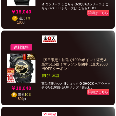
MTGシリーズは こちら G-SQUADシリーズは こ
ちら G-STEELシリーズは こちら OLIGI...
￥18,040
詳細はこちら
P
還元
1％
180
pt
【5日限定！抽選で100%ポイント還元＆
最大51.5倍！マラソン期間中は最大2000
円OFFクーポン！...
腕時計本舗
商品情報カシオ Gショック G-SHOCK ペアウォッ
￥18,040
チ GA-110GB-1AJF メンズ「Black...
詳細はこちら
P
還元
10％
1804
pt