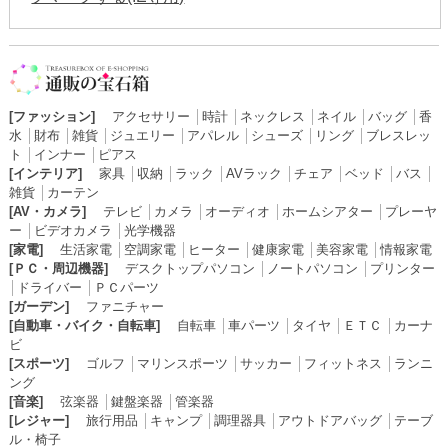
[ファッション]
アクセサリー
│
時計
│
ネックレス
│
ネイル
│
バッグ
│
香
水
│
財布
│
雑貨
│
ジュエリー
│
アパレル
│
シューズ
│
リング
│
ブレスレッ
ト
│
インナー
│
ピアス
[インテリア]
家具
│
収納
│
ラック
│
AVラック
│
チェア
│
ベッド
│
バス
│
雑貨
│
カーテン
[AV・カメラ]
テレビ
│
カメラ
│
オーディオ
│
ホームシアター
│
プレーヤ
ー
│
ビデオカメラ
│
光学機器
[家電]
生活家電
│
空調家電
│
ヒーター
│
健康家電
│
美容家電
│
情報家電
[ＰＣ・周辺機器]
デスクトップパソコン
│
ノートパソコン
│
プリンター
│
ドライバー
│
ＰＣパーツ
[ガーデン]
ファニチャー
[自動車・バイク・自転車]
自転車
│
車パーツ
│
タイヤ
│
ＥＴＣ
│
カーナ
ビ
[スポーツ]
ゴルフ
│
マリンスポーツ
│
サッカー
│
フィットネス
│
ランニ
ング
[音楽]
弦楽器
│
鍵盤楽器
│
管楽器
[レジャー]
旅行用品
│
キャンプ
│
調理器具
│
アウトドアバッグ
│
テーブ
ル・椅子