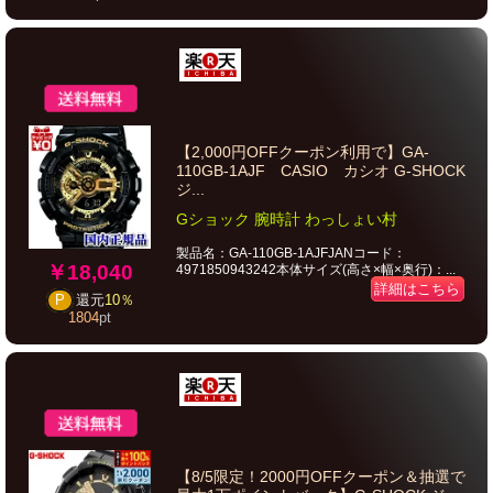
【2,000円OFFクーポン利用で】GA-
110GB-1AJF CASIO カシオ G-SHOCK
ジ...
Gショック 腕時計 わっしょい村
製品名：GA-110GB-1AJFJANコード：
￥18,040
4971850943242本体サイズ(高さ×幅×奥行)：...
詳細はこちら
P
還元
10％
1804
pt
【8/5限定！2000円OFFクーポン＆抽選で