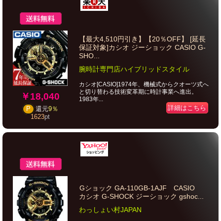
【最大4,510円引き】【20％OFF】 [延長
保証対象]カシオ ジーショック CASIO G-
SHO...
腕時計専門店ハイブリッドスタイル
カシオ[CASIO]1974年、機械式からクオーツ式へ
と切り替わる技術変革期に時計事業へ進出。
￥18,040
1983年...
詳細はこちら
P
還元
9％
1623
pt
Gショック GA-110GB-1AJF CASIO
カシオ G-SHOCK ジーショック gshoc...
わっしょい村JAPAN