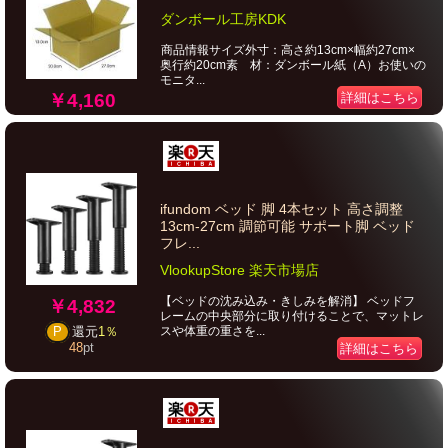
ダンボール工房KDK
商品情報サイズ外寸：高さ約13cm×幅約27cm×
奥行約20cm素 材：ダンボール紙（A）お使いの
モニタ...
￥4,160
詳細はこちら
ifundom ベッド 脚 4本セット 高さ調整
13cm-27cm 調節可能 サポート脚 ベッド
フレ...
VlookupStore 楽天市場店
【ベッドの沈み込み・きしみを解消】 ベッドフ
￥4,832
レームの中央部分に取り付けることで、マットレ
スや体重の重さを...
P
還元
1％
48
pt
詳細はこちら