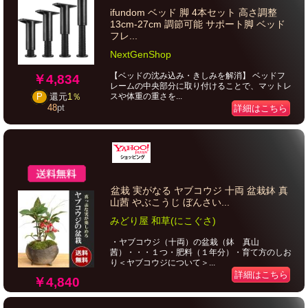
ifundom ベッド 脚 4本セット 高さ調整
13cm-27cm 調節可能 サポート脚 ベッド
フレ...
NextGenShop
【ベッドの沈み込み・きしみを解消】 ベッドフ
￥4,834
レームの中央部分に取り付けることで、マットレ
スや体重の重さを...
P
還元
1％
48
pt
詳細はこちら
盆栽 実がなる ヤブコウジ 十両 盆栽鉢 真
山茜 やぶこうじ ぼんさい...
みどり屋 和草(にこぐさ)
・ヤブコウジ（十両）の盆栽（鉢 真山
茜）・・・１つ・肥料（１年分）・育て方のしお
り＜ヤブコウジについて＞...
詳細はこちら
￥4,840