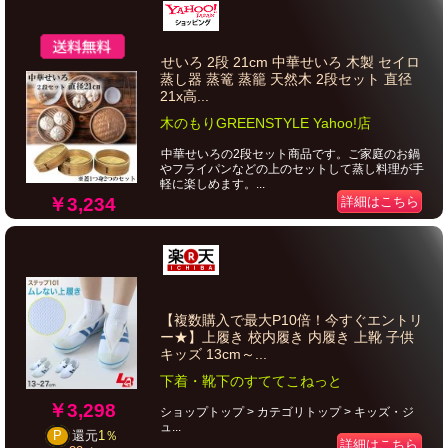
せいろ 2段 21cm 中華せいろ 木製 セイロ
蒸し器 蒸篭 蒸籠 天然木 2段セット 直径
21x高...
木のもりGREENSTYLE Yahoo!店
中華せいろの2段セット商品です。ご家庭のお鍋
やフライパンなどの上のセットして蒸し料理が手
軽に楽しめます。...
￥3,234
詳細はこちら
【複数購入で最大P10倍！今すぐエントリ
ー★】上履き 校内履き 内履き 上靴 子供
キッズ 13cm～...
下着・靴下のすててこねっと
￥3,298
ショップトップ > カテゴリトップ > キッズ・ジ
ュ...
P
還元
1％
詳細はこちら