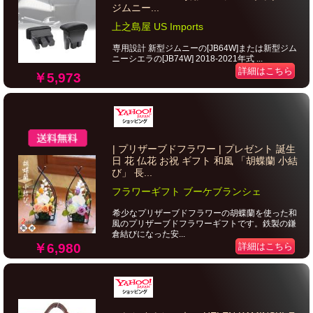
ジムニー...
上之島屋 US Imports
専用設計 新型ジムニーの[JB64W]または新型ジム
ニーシエラの[JB74W] 2018-2021年式 ...
詳細はこちら
￥5,973
| プリザーブドフラワー | プレゼント 誕生
日 花 仏花 お祝 ギフト 和風 「胡蝶蘭 小結
び」 長...
フラワーギフト ブーケブランシェ
希少なプリザーブドフラワーの胡蝶蘭を使った和
風のプリザーブドフラワーギフトです。鉄製の鎌
倉結びになった安...
￥6,980
詳細はこちら