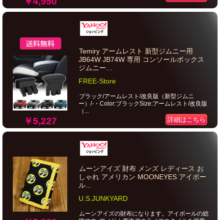
￥4,950
Temiry アームレスト 新型ジムニー用
JB64W JB74W 専用 コンソールボックス
ジムニー...
FREE-Store
ブラック/アームレスト/改良版（新型ジムニ
ー）/-・Color:ブラックSize:アームレスト/改良版
（...
￥5,227
詳細はこちら
ムーンアイズ 財布 メンズ レディース お
しゃれ アメリカン MOONEYES アイボー
ル...
U.S.JUNKYARD
ムーンアイズの財布になります。アイボールの総