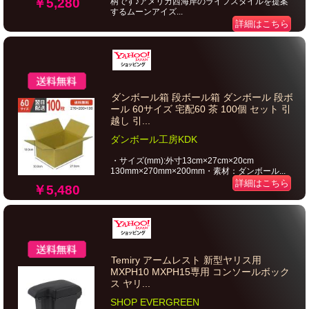
￥5,280
柄です♪アメリカ西海岸のライフスタイルを提案
するムーンアイズ...
詳細はこちら
ダンボール箱 段ボール箱 ダンボール 段ボ
ール 60サイズ 宅配60 茶 100個 セット 引
越し 引...
ダンボール工房KDK
・サイズ(mm):外寸13cm×27cm×20cm
130mm×270mm×200mm・素材：ダンボール...
詳細はこちら
￥5,480
Temiry アームレスト 新型ヤリス用
MXPH10 MXPH15専用 コンソールボック
ス ヤリ...
SHOP EVERGREEN