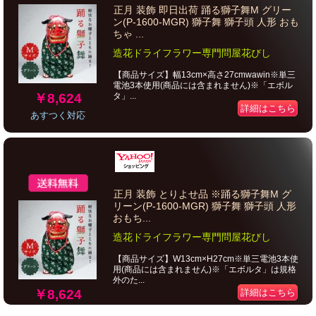
正月 装飾 即日出荷 踊る獅子舞M グリー
ン(P-1600-MGR) 獅子舞 獅子頭 人形 おも
ちゃ ...
造花ドライフラワー専門問屋花びし
【商品サイズ】幅13cm×高さ27cmwawin※単三
電池3本使用(商品には含まれません)※「エボル
￥8,624
タ」...
詳細はこちら
あすつく対応
正月 装飾 とりよせ品 ※踊る獅子舞M グ
リーン(P-1600-MGR) 獅子舞 獅子頭 人形
おもち...
造花ドライフラワー専門問屋花びし
【商品サイズ】W13cm×H27cm※単三電池3本使
用(商品には含まれません)※「エボルタ」は規格
外のた...
￥8,624
詳細はこちら