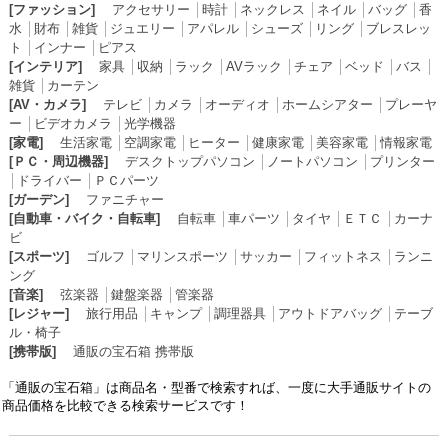
[ファッション]
アクセサリー
│
時計
│
ネックレス
│
ネイル
│
バッグ
│
香
水
│
財布
│
雑貨
│
ジュエリー
│
アパレル
│
シューズ
│
リング
│
ブレスレッ
ト
│
インナー
│
ピアス
[インテリア]
家具
│
収納
│
ラック
│
AVラック
│
チェア
│
ベッド
│
バス
│
雑貨
│
カーテン
[AV・カメラ]
テレビ
│
カメラ
│
オーディオ
│
ホームシアター
│
プレーヤ
ー
│
ビデオカメラ
│
光学機器
[家電]
生活家電
│
空調家電
│
ヒーター
│
健康家電
│
美容家電
│
情報家電
[ＰＣ・周辺機器]
デスクトップパソコン
│
ノートパソコン
│
プリンター
│
ドライバー
│
ＰＣパーツ
[ガーデン]
ファニチャー
[自動車・バイク・自転車]
自転車
│
車パーツ
│
タイヤ
│
ＥＴＣ
│
カーナ
ビ
[スポーツ]
ゴルフ
│
マリンスポーツ
│
サッカー
│
フィットネス
│
ランニ
ング
[音楽]
弦楽器
│
鍵盤楽器
│
管楽器
[レジャー]
旅行用品
│
キャンプ
│
調理器具
│
アウトドアバッグ
│
テーブ
ル・椅子
[携帯版]
通販の宝石箱 携帯版
「通販の宝石箱」は商品名・型番で検索すれば、一度に大手通販サイトの
商品価格を比較できる検索サービスです！