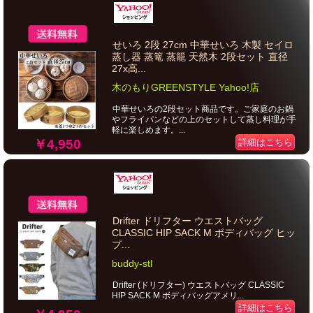
せいろ 2段 27cm 中華せいろ 木製 セイロ
蒸し器 蒸篭 蒸籠 天然木 2段セット 直径
27x高...
木のもりGREENSTYLE Yahoo!店
中華せいろの2段セット商品です。ご家庭のお鍋
やフライパンなどの上のセットして蒸し料理が手
軽に楽しめます。...
￥4,950
詳細はこちら
Drifter ドリフター ウエストバッグ
CLASSIC HIP SACK M ボディバッグ ヒッ
プ...
buddy-stl
Drifter (ドリフター) ウエストバッグ CLASSIC
HIP SACK M ボディバッグアメリ...
詳細はこちら