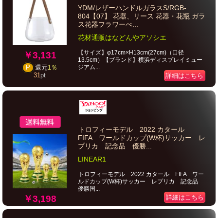
YDM/レザーハンドルガラスS/RGB-
804【07】 花器、リース 花器・花瓶 ガラ
ス花器フラワーべ...
花材通販はなどんやアソシエ
【サイズ】φ17cm×H13cm(27cm)（口径
￥3,131
13.5cm）【ブランド】横浜ディスプレイミュー
ジアム...
P
還元
1％
31
pt
詳細はこちら
トロフィーモデル 2022 カタール
FIFA ワールドカップ(W杯)サッカー レ
プリカ 記念品 優勝...
LINEAR1
トロフィーモデル 2022 カタール FIFA ワー
ルドカップ(W杯)サッカー レプリカ 記念品
優勝国...
￥3,198
詳細はこちら