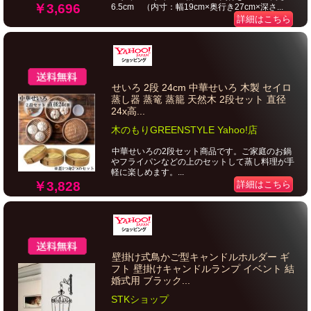
￥3,696
6.5cm （内寸：幅19cm×奥行き27cm×深さ...
詳細はこちら
せいろ 2段 24cm 中華せいろ 木製 セイロ
蒸し器 蒸篭 蒸籠 天然木 2段セット 直径
24x高...
木のもりGREENSTYLE Yahoo!店
中華せいろの2段セット商品です。ご家庭のお鍋
やフライパンなどの上のセットして蒸し料理が手
軽に楽しめます。...
￥3,828
詳細はこちら
壁掛け式鳥かご型キャンドルホルダー ギ
フト 壁掛けキャンドルランプ イベント 結
婚式用 ブラック...
STKショップ