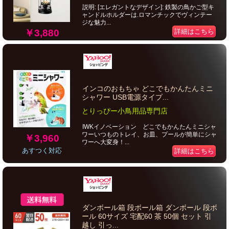
説明: [エレガントなデザイン]: 鉄製の鳥かご型キ
ャンドルホルダーは.ロマンチックでヴィンテー
ジな魅力...
￥3,880
詳細はこちら
インコのおもちゃ どこでもかんたんミニ
シャワー USB電源タイプ...
とりっぴー小鳥用品専門店
IWKイノベーション どこでもかんたんミニシャ
ワーいつものトレイ、お皿、プールが簡単にシャ
￥3,960
ワーへ大変身！...
あすつく対応
詳細はこちら
ダンボール箱 段ボール箱 ダンボール 段ボ
ール 60サイズ 宅配60 茶 50個 セット 引
越し 引っ...