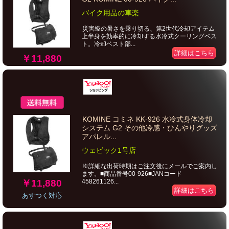
バイク用品の車楽
災害級の暑さを乗り切る、第2世代冷却アイテム
上半身を効率的に冷却する水冷式クーリングベス
ト。冷却ベスト部...
詳細はこちら
￥11,880
KOMINE コミネ KK-926 水冷式身体冷却
システム G2 その他冷感・ひんやりグッズ
アパレル...
ウェビック1号店
※詳細な出荷時期はご注文後にメールでご案内し
ます。■商品番号00-926■JANコード
￥11,880
458261126...
詳細はこちら
あすつく対応