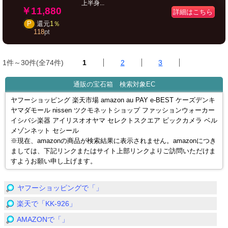
上半身...
￥11,880
詳細はこちら
P
還元
1％
118
pt
1件～30件(全74件)
1
2
3
通販の宝石箱 検索対象EC
ヤフーショッピング 楽天市場 amazon au PAY e-BEST ケーズデンキ
ヤマダモール nissen ツクモネットショップ ファッションウォーカー
イシバシ楽器 アイリスオオヤマ セレクトスクエア ビックカメラ ベル
メゾンネット セシール
※現在、amazonの商品が検索結果に表示されません。amazonにつき
ましては、下記リンクまたはサイト上部リンクよりご訪問いただけま
すようお願い申し上げます。
ヤフーショッピングで「」
楽天で「KK-926」
AMAZONで「」