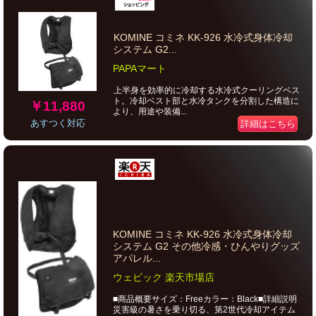
KOMINE コミネ KK-926 水冷式身体冷却
システム G2...
PAPAマート
上半身を効率的に冷却する水冷式クーリングベス
ト。冷却ベスト部と水冷タンクを分割した構造に
￥11,880
より、用途や装備...
あすつく対応
詳細はこちら
KOMINE コミネ KK-926 水冷式身体冷却
システム G2 その他冷感・ひんやりグッズ
アパレル...
ウェビック 楽天市場店
■商品概要サイズ：Freeカラー：Black■詳細説明
災害級の暑さを乗り切る、第2世代冷却アイテム