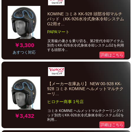
KOMINE コミネ KK-928 頭部冷却マルチ
パッド （KK-926水冷式身体冷却システム
G2用オ...
PAPAマート
災害級の暑さを乗り切る、第2世代冷却アイテム
￥3,300
別売りKK-926水冷式身体冷却システムG2を利用
する頭部冷...
あすつく対応
詳細はこちら
【メーカー在庫あり】 NEW 00-928 KK-
928 コミネ KOMINE ヘルメットマルチク
ーリ...
ヒロチー商事 1号店
コミネ KOMINE ヘルメットマルチクーリングパ
￥3,432
ッド別売りKK-926水冷式身体冷却システムG2を
利用...
詳細はこちら