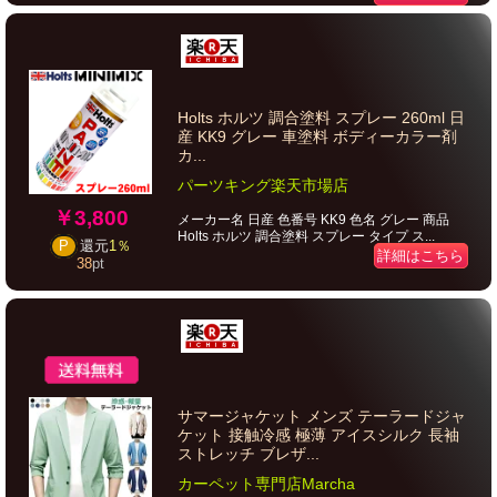
Holts ホルツ 調合塗料 スプレー 260ml 日
産 KK9 グレー 車塗料 ボディーカラー剤
カ...
パーツキング楽天市場店
￥3,800
メーカー名 日産 色番号 KK9 色名 グレー 商品
Holts ホルツ 調合塗料 スプレー タイプ ス...
P
還元
1％
詳細はこちら
38
pt
サマージャケット メンズ テーラードジャ
ケット 接触冷感 極薄 アイスシルク 長袖
ストレッチ ブレザ...
カーペット専門店Marcha