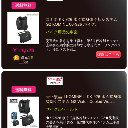
コミネ KK-926 水冷式身体冷却システム
G2 KOMINE 00-926 バイク...
バイク用品の車楽
災害級の暑さを乗り切る、第2世代冷却アイテム
上半身を効率的に冷却する水冷式クーリングベス
￥11,523
ト。冷却ベスト部...
詳細はこちら
P
還元
1％
115
pt
☆正規品〔KOMINE〕 KK-926 水冷式身体
冷却システム G2 Water-Cooled Wea...
サイクルワールド
◆KK-926 水冷式身体冷却システム G2◆災害級
の暑さを乗り切る、第2世代冷却アイテム上半身
を効率的...