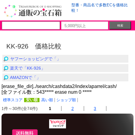
型番・商品名で多数ECを価格比
較！
KK-926 価格比較
ヤフーショッピングで「」
楽天で「KK-926」
AMAZONで「」
[erase_file_dir]../search/cashdata2/index/aparrel/cash/
[全ファイル数：543***** erase num 0 *****
標準スコア
安い順
高い順
ショップ順
1件～30件(全74件)
1
2
3