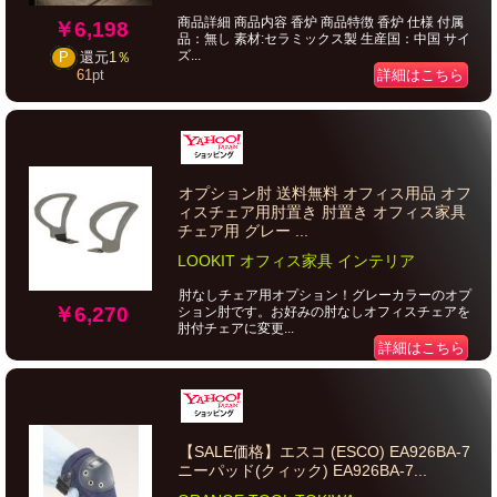
商品詳細 商品内容 香炉 商品特徴 香炉 仕様 付属
￥6,198
品：無し 素材:セラミックス製 生産国：中国 サイ
ズ...
P
還元
1％
詳細はこちら
61
pt
オプション肘 送料無料 オフィス用品 オフ
ィスチェア用肘置き 肘置き オフィス家具
チェア用 グレー ...
LOOKIT オフィス家具 インテリア
肘なしチェア用オプション！グレーカラーのオプ
￥6,270
ション肘です。お好みの肘なしオフィスチェアを
肘付チェアに変更...
詳細はこちら
【SALE価格】エスコ (ESCO) EA926BA-7
ニーパッド(クィック) EA926BA-7...