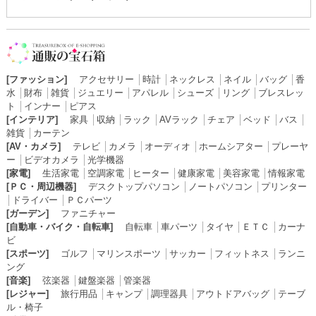
[ファッション]
アクセサリー
│
時計
│
ネックレス
│
ネイル
│
バッグ
│
香
水
│
財布
│
雑貨
│
ジュエリー
│
アパレル
│
シューズ
│
リング
│
ブレスレッ
ト
│
インナー
│
ピアス
[インテリア]
家具
│
収納
│
ラック
│
AVラック
│
チェア
│
ベッド
│
バス
│
雑貨
│
カーテン
[AV・カメラ]
テレビ
│
カメラ
│
オーディオ
│
ホームシアター
│
プレーヤ
ー
│
ビデオカメラ
│
光学機器
[家電]
生活家電
│
空調家電
│
ヒーター
│
健康家電
│
美容家電
│
情報家電
[ＰＣ・周辺機器]
デスクトップパソコン
│
ノートパソコン
│
プリンター
│
ドライバー
│
ＰＣパーツ
[ガーデン]
ファニチャー
[自動車・バイク・自転車]
自転車
│
車パーツ
│
タイヤ
│
ＥＴＣ
│
カーナ
ビ
[スポーツ]
ゴルフ
│
マリンスポーツ
│
サッカー
│
フィットネス
│
ランニ
ング
[音楽]
弦楽器
│
鍵盤楽器
│
管楽器
[レジャー]
旅行用品
│
キャンプ
│
調理器具
│
アウトドアバッグ
│
テーブ
ル・椅子