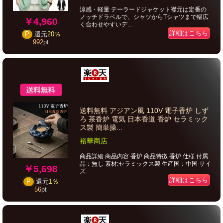
涼感・軽量 テーラードジャケット襟元は定番の
ノッチドラペルで、シャツからTシャツまで幅広
￥4,960
く合わせやすいデ...
詳細はこちら
P
還元
20％
992
pt
送料無料 アジアン風 110V 電子香炉 しず
ろ 茶香炉 電気 日本香道 香炉 セラミック
ス製 簡単操...
裕華商店
商品詳細 商品内容 香炉 商品特徴 香炉 仕様 付属
品：無し 素材:セラミックス製 生産国：中国 サイ
￥5,698
ズ...
詳細はこちら
P
還元
1％
56
pt