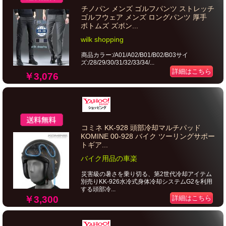
チノパン メンズ ゴルフパンツ ストレッチ
ゴルフウェア メンズ ロングパンツ 厚手
ボトムズ ズボン...
wilk shopping
商品カラー:/A01/A02/B01/B02/B03サイ
ズ:/28/29/30/31/32/33/34/...
詳細はこちら
￥3,076
コミネ KK-928 頭部冷却マルチパッド
KOMINE 00-928 バイク ツーリングサポー
トギア...
バイク用品の車楽
災害級の暑さを乗り切る、第2世代冷却アイテム
別売りKK-926水冷式身体冷却システムG2を利用
する頭部冷...
￥3,300
詳細はこちら