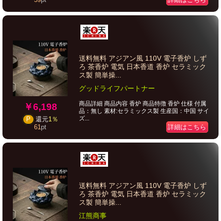
送料無料 アジアン風 110V 電子香炉 しず
ろ 茶香炉 電気 日本香道 香炉 セラミック
ス製 簡単操...
グッドライフパートナー
商品詳細 商品内容 香炉 商品特徴 香炉 仕様 付属
￥6,198
品：無し 素材:セラミックス製 生産国：中国 サイ
ズ...
P
還元
1％
詳細はこちら
61
pt
送料無料 アジアン風 110V 電子香炉 しず
ろ 茶香炉 電気 日本香道 香炉 セラミック
ス製 簡単操...
江熊商事