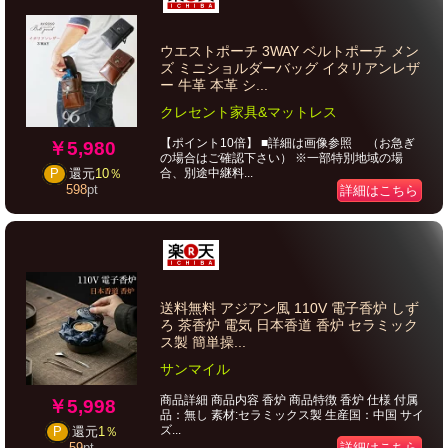
ウエストポーチ 3WAY ベルトポーチ メン
ズ ミニショルダーバッグ イタリアンレザ
ー 牛革 本革 シ...
クレセント家具&マットレス
【ポイント10倍】 ■詳細は画像参照 （お急ぎ
￥5,980
の場合はご確認下さい） ※一部特別地域の場
合、別途中継料...
P
還元
10％
598
pt
詳細はこちら
送料無料 アジアン風 110V 電子香炉 しず
ろ 茶香炉 電気 日本香道 香炉 セラミック
ス製 簡単操...
サンマイル
商品詳細 商品内容 香炉 商品特徴 香炉 仕様 付属
￥5,998
品：無し 素材:セラミックス製 生産国：中国 サイ
ズ...
P
還元
1％
詳細はこちら
59
pt