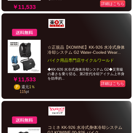
詳細はこちら
￥11,533
☆正規品【KOMINE】KK-926 水冷式身体
冷却システム G2 Water-Cooled Wear...
バイク用品専門店サイクルワールド
◆KK-926 水冷式身体冷却システム G2◆災害級
の暑さを乗り切る、第2世代冷却アイテム上半身
￥11,533
を効率的...
詳細はこちら
P
還元
1％
115
pt
コミネ KK-926 水冷式身体冷却システム
G2 KOMINE 00-926 バイク...