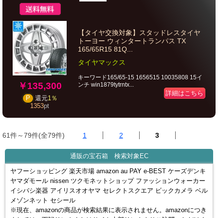
【タイヤ交換対象】スタッドレスタイヤ
トーヨー ウィンタートランパス TX
165/65R15 81Q...
タイヤマックス
キーワード165/65-15 1656515 10035808 15イ
￥135,300
ンチ win1879tytrntx...
詳細はこちら
P
還元
1％
1353
pt
61件～79件(全79件)
1
2
3
通販の宝石箱 検索対象EC
ヤフーショッピング 楽天市場 amazon au PAY e-BEST ケーズデンキ
ヤマダモール nissen ツクモネットショップ ファッションウォーカー
イシバシ楽器 アイリスオオヤマ セレクトスクエア ビックカメラ ベル
メゾンネット セシール
※現在、amazonの商品が検索結果に表示されません。amazonにつき