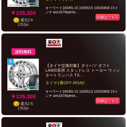
キーワード165/65-15 1656515 10035808 15イ
￥135,300
ンチ win1879tytrntx...
詳細はこちら
P
還元
1％
1353
pt
【タイヤ交換対象】ダイハツ タフト
LA900系用 スタッドレス トーヨー ウィン
タートランパス TX...
タイヤ1番OFF-ROAD
キーワード165/65-15 1656515 10035808 15イ
￥135,300
ンチ win1879tytrntx...
詳細はこちら
P
還元
1％
1353
pt