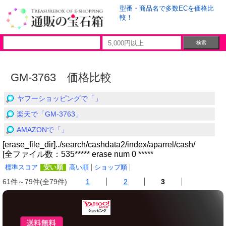
型番・商品名で多数ECを価格比
較！
GM-3763 価格比較
ヤフーショッピングで「」
楽天で「GM-3763」
AMAZONで「」
[erase_file_dir]../search/cashdata2/index/aparrel/cash/
[全ファイル数：535***** erase num 0 *****
標準スコア
安い順
高い順
ショップ順
61件～79件(全79件)
1
2
3