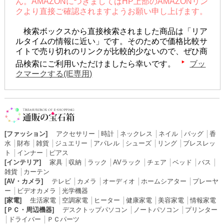
ん。AMAZONにつきましてはHP上部のAMAZONリン
クより直接ご確認されますようお願い申し上げます。
検索ボックスから直接検索されました商品は「リア
ルタイムの情報に近い」です。そのためで価格比較サ
イトで売り切れのリンクが比較的少ないので、ぜひ商
品検索にご利用いただけましたら幸いです。
ブッ
クマークする(IE専用)
[ファッション]
アクセサリー
│
時計
│
ネックレス
│
ネイル
│
バッグ
│
香
水
│
財布
│
雑貨
│
ジュエリー
│
アパレル
│
シューズ
│
リング
│
ブレスレッ
ト
│
インナー
│
ピアス
[インテリア]
家具
│
収納
│
ラック
│
AVラック
│
チェア
│
ベッド
│
バス
│
雑貨
│
カーテン
[AV・カメラ]
テレビ
│
カメラ
│
オーディオ
│
ホームシアター
│
プレーヤ
ー
│
ビデオカメラ
│
光学機器
[家電]
生活家電
│
空調家電
│
ヒーター
│
健康家電
│
美容家電
│
情報家電
[ＰＣ・周辺機器]
デスクトップパソコン
│
ノートパソコン
│
プリンター
│
ドライバー
│
ＰＣパーツ