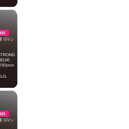
峰 GVシ
TRONG
100
30)mm
ちら
峰 GVシ