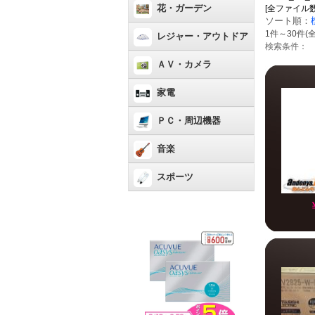
花・ガーデン
[全ファイル数：10
ソート順：
1件～30件(全
レジャー・アウトドア
検索条件：
ＡＶ・カメラ
家電
ＰＣ・周辺機器
音楽
スポーツ