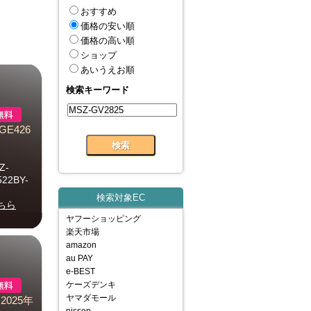
おすすめ
価格の安い順
価格の高い順
ショップ
あいうえお順
検索キーワード
E426
Z-
522BY-
検索対象EC
ちら
ヤフーショッピング
楽天市場
amazon
au PAY
e-BEST
ケーズデンキ
ヤマダモール
2025年