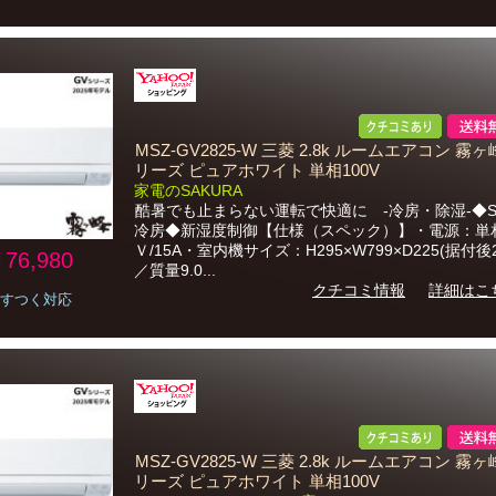
MSZ-GV2825-W 三菱 2.8k ルームエアコン 霧ヶ
リーズ ピュアホワイト 単相100V
家電のSAKURA
酷暑でも止まらない運転で快適に -冷房・除湿-◆S
冷房◆新湿度制御【仕様（スペック）】・電源：単相
Ｖ/15A・室内機サイズ：H295×W799×D225(据付後2
76,980
／質量9.0...
クチコミ情報
詳細はこ
すつく対応
MSZ-GV2825-W 三菱 2.8k ルームエアコン 霧ヶ
リーズ ピュアホワイト 単相100V