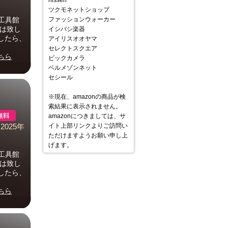
nissen
ツクモネットショップ
工具館
ファッションウォーカー
答は致し
イシバシ楽器
したら、
アイリスオオヤマ
セレクトスクエア
ちら
ビックカメラ
ベルメゾンネット
セシール
※現在、amazonの商品が検
索結果に表示されません。
amazonにつきましては、サ
イト上部リンクよりご訪問い
2025年
ただけますようお願い申し上
げます。
工具館
答は致し
したら、
ちら