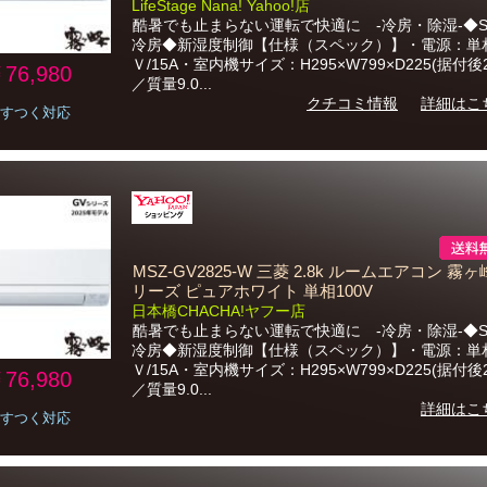
LifeStage Nana! Yahoo!店
酷暑でも止まらない運転で快適に -冷房・除湿-◆S
冷房◆新湿度制御【仕様（スペック）】・電源：単相
Ｖ/15A・室内機サイズ：H295×W799×D225(据付後2
76,980
／質量9.0...
クチコミ情報
詳細はこ
すつく対応
MSZ-GV2825-W 三菱 2.8k ルームエアコン 霧ヶ
リーズ ピュアホワイト 単相100V
日本橋CHACHA!ヤフー店
酷暑でも止まらない運転で快適に -冷房・除湿-◆S
冷房◆新湿度制御【仕様（スペック）】・電源：単相
Ｖ/15A・室内機サイズ：H295×W799×D225(据付後2
76,980
／質量9.0...
詳細はこ
すつく対応