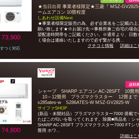
★当日出荷 事業者様限定★三菱『 MSZ-GV2825
ームエアコン 10畳程度
しあわせ設備Next
★事業者様限定販売の為、必ず企業名をご記載の上
願い致します★※お届け先⇒事務所兼ご自宅の場合
望配達時間帯をご記載ください。※通常より、日数
73,900
く場合は連絡いたしますので必ず繋がる携...
クチコミ情報
詳細はこ
すつく対応
シャープ SHARP エアコン AC-28SFT 10畳用 
10～12畳用 プラズマクラスター 12畳まで :
s285ates-w S286ATES-W MSZ-GV2825-W
サイファSHOP
(新品・未開封品）プラズマクラスター7000 搭載
たばこの匂いを取ってくれます。除菌■商品名：シ
SHARP AC-28SFT プラズマクラスター7000 FTシ
74,800
畳用 ホワ...
詳細はこ