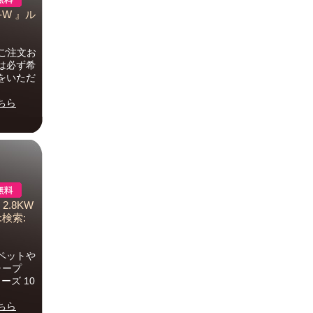
-W 』ル
ご注文お
は必ず希
をいただ
ちら
2.8KW
検索:
でペットや
ャープ
リーズ 10
ちら