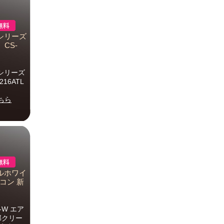
TLシリーズ
 CS-
TLシリーズ
216ATL
ちら
タルホワイ
コン 新
-W エア
部クリー