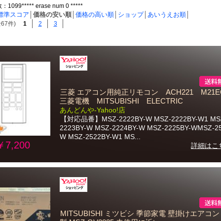
99***** erase num 0 *****
標準スコア
│
価格の安い順
│
価格の高い順
│
ショップ
│
あいうえお順
│
67件)
1
2
3
三菱 エアコン用純正リモコン ACH221 M21EG
三菱電機 MITSUBISHI ELECTRIC
あんどんや-Yahoo!店
【対応品番】MSZ-2222BY-W MSZ-2222BY-W1 MS
2223BY-W MSZ-2224BY-W MSZ-2225BY-WMSZ-2
W MSZ-2522BY-W1 MS...
￥7,200
詳細はこ
MITSUBISHI ミツビシ 季節家電 壁掛けエアコン 