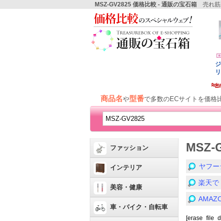
MSZ-GV2825 価格比較 - 通販の宝石箱
売れ筋
商品名
型番
や
で多数のECサイトを価格
MSZ-
ファッション
ヤフー
インテリア
楽天で
美容・健康
AMA
車・バイク・自転車
[erase_file_d