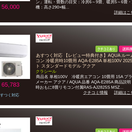
ン」運転・畳数の目安：冷房6～9畳、暖房5～6畳
56,000
機：高さ290×幅...
詳細はこ
あすつく対応 【レビュー特典付き】AQUA ルー
コン 冷暖房時10畳用 AQA-E285A 単相100V 202
ト スタンダードモデル アクア
クラシール
商品名 単相100V 冷暖房エアコン 10畳用 15A プ
メーカー アクア / AQUA 品番 AQA-E285A 商品説
65,783
時おもに8畳リモコン付属RAS-AJ2825S MSZ...
クチコミ情報
詳細はこ
すつく対応