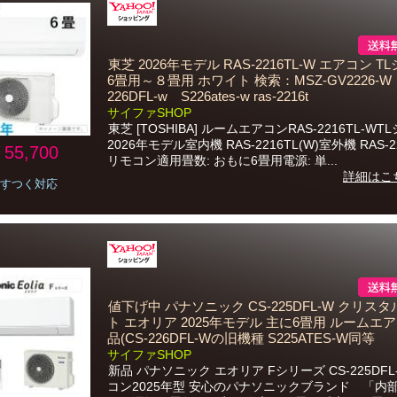
東芝 2026年モデル RAS-2216TL-W エアコン 
6畳用～８畳用 ホワイト 検索：MSZ-GV2226-W
226DFL-w S226ates-w ras-2216t
サイファSHOP
東芝 [TOSHIBA] ルームエアコンRAS-2216TL-W
2026年モデル室内機 RAS-2216TL(W)室外機 RAS-2
55,700
リモコン適用畳数: おもに6畳用電源: 単...
詳細はこ
すつく対応
値下げ中 パナソニック CS-225DFL-W クリス
ト エオリア 2025年モデル 主に6畳用 ルームエア
品(CS-226DFL-Wの旧機種 S225ATES-W同等
サイファSHOP
新品 パナソニック エオリア Fシリーズ CS-225DFL
コン2025年型 安心のパナソニックブランド 「内