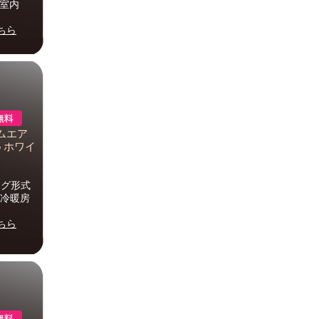
・室内
ちら
ムエア
5 ホワイ
ラグ形式
明 冷暖房
ちら