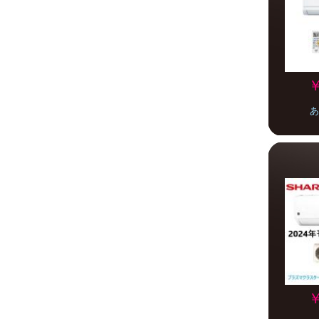
￥
あ
￥