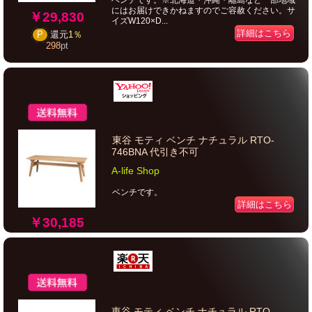
ベンチです。※北海道・沖縄・離島など一部地域
にはお届けできかねますのでご容赦ください。サ
￥29,830
イズW120×D...
詳細はこちら
P
還元
1％
298
pt
東谷 モティ ベンチ ナチュラル RTO-
746BNA 代引き不可
A-life Shop
ベンチです。
詳細はこちら
￥30,185
東谷 モティ ベンチ ナチュラル RTO-