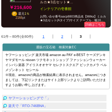
ルカ★3点セット★...
￥216,600
インテリアの壱番館
P
還元
1％
お問い合せ番号aacp8803商品名【Milka】ミルカ
2166
pt
★3点セット(Aタイプ)サイズ テーブル：幅16...
詳細はこちら
61件～80件(全80件)
1
2
3
通販の宝石箱 検索対象EC
ヤフーショッピング 楽天市場 amazon au PAY e-BEST ケーズデンキ
ヤマダモール nissen ツクモネットショップ ファッションウォーカー
イシバシ楽器 アイリスオオヤマ セレクトスクエア ビックカメラ ベル
メゾンネット セシール
※現在、amazonの商品が検索結果に表示されません。amazonにつき
ましては、下記リンクまたはサイト上部リンクよりご訪問いただけま
すようお願い申し上げます。
ヤフーショッピングで「」
楽天で「RTO-746BNA」