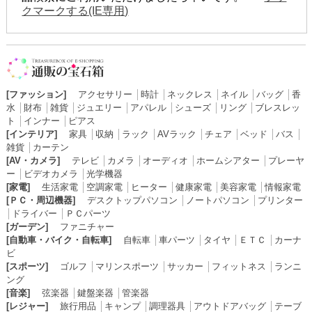
クマークする(IE専用)
[ファッション]
アクセサリー
│
時計
│
ネックレス
│
ネイル
│
バッグ
│
香
水
│
財布
│
雑貨
│
ジュエリー
│
アパレル
│
シューズ
│
リング
│
ブレスレッ
ト
│
インナー
│
ピアス
[インテリア]
家具
│
収納
│
ラック
│
AVラック
│
チェア
│
ベッド
│
バス
│
雑貨
│
カーテン
[AV・カメラ]
テレビ
│
カメラ
│
オーディオ
│
ホームシアター
│
プレーヤ
ー
│
ビデオカメラ
│
光学機器
[家電]
生活家電
│
空調家電
│
ヒーター
│
健康家電
│
美容家電
│
情報家電
[ＰＣ・周辺機器]
デスクトップパソコン
│
ノートパソコン
│
プリンター
│
ドライバー
│
ＰＣパーツ
[ガーデン]
ファニチャー
[自動車・バイク・自転車]
自転車
│
車パーツ
│
タイヤ
│
ＥＴＣ
│
カーナ
ビ
[スポーツ]
ゴルフ
│
マリンスポーツ
│
サッカー
│
フィットネス
│
ランニ
ング
[音楽]
弦楽器
│
鍵盤楽器
│
管楽器
[レジャー]
旅行用品
│
キャンプ
│
調理器具
│
アウトドアバッグ
│
テーブ