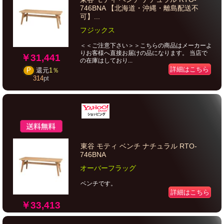
746BNA 【北海道・沖縄・離島配送不
可】...
フジックス
＜＜ご注意下さい＞＞こちらの商品はメーカーよ
りお客様へ直接お届けの品になります。 当店で
￥31,441
の在庫はしており...
詳細はこちら
P
還元
1％
314
pt
東谷 モティ ベンチ ナチュラル RTO-
746BNA
オーバーフラッグ
ベンチです。
詳細はこちら
￥33,413