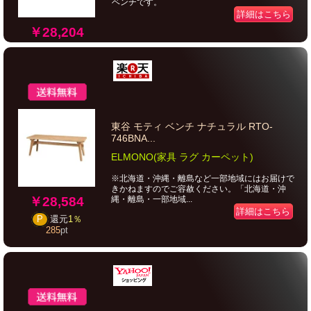
ベンチです。
詳細はこちら
￥28,204
東谷 モティ ベンチ ナチュラル RTO-
746BNA...
ELMONO(家具 ラグ カーペット)
※北海道・沖縄・離島など一部地域にはお届けで
きかねますのでご容赦ください。「北海道・沖
￥28,584
縄・離島・一部地域...
詳細はこちら
P
還元
1％
285
pt