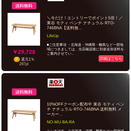
＼今だけ！エントリーでポイント5倍！／
東谷 モティ ベンチ ナチュラル RTO-
746BNA【送料無...
LifeUp
■ご注意事項 ・北海道・沖縄県・離島など一部地
域につきましては、当店確認後に別途追加送料を
￥29,728
ご案内させてい...
詳細はこちら
P
還元
1％
297
pt
10%OFFクーポン配布中 東谷 モティ ベン
チ ナチュラル RTO-746BNA 送料無料 メ
ーカー...
NO-MU-BA-RA