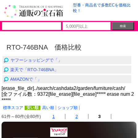
型番・商品名で多数ECを価格比
較！
RTO-746BNA 価格比較
ヤフーショッピングで「」
楽天で「RTO-746BNA」
AMAZONで「」
[erase_file_dir]../search/cashdata2/garden/furniture/cash/
[全ファイル数：9372[file_erase][file_erase]***** erase num 2
*****
標準スコア
安い順
高い順
ショップ順
61件～80件(全80件)
1
2
3