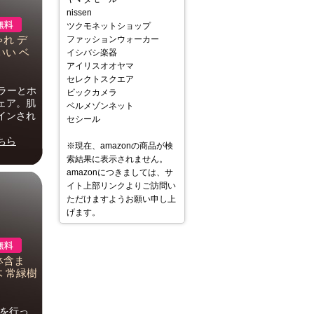
nissen
ツクモネットショップ
れ デ
ファッションウォーカー
いい ベ
イシバシ楽器
アイリスオオヤマ
セレクトスクエア
ラーとホ
ビックカメラ
ェア。肌
ベルメゾンネット
インされ
セシール
ちら
※現在、amazonの商品が検
索結果に表示されません。
amazonにつきましては、サ
イト上部リンクよりご訪問い
ただけますようお願い申し上
げます。
鉢含ま
木 常緑樹
けを行っ