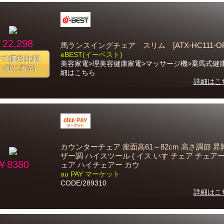
22,298
馬ランスイングチェア スリム [ATX-HC111-OR
eBEST(イーベスト)
番で価格比較
美容家電>理美容健康家電>マッサージ機>乗馬式健
安い順に表示)
細はこちら
詳細はこ
カウンターチェア 座面高61～82cm 高さ調節 昇
ザー調 ハイスツール ( イス いす チェア チェア
￥8380
ェア ハイチェアー カウ
au PAY マーケット
CODE/289310
詳細はこ