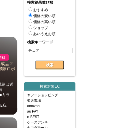
検索結果並び順
おすすめ
価格の安い順
価格の高い順
ショップ
あいうえお順
検索キーワード
成品 2
お掃除ロボ
・離島は送
検索対象EC
面
g■カラ
ヤフーショッピング
楽天市場
ちら
amazon
au PAY
e-BEST
ケーズデンキ
ヤマダモール