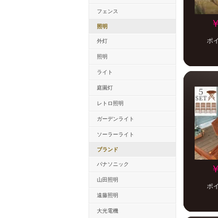
フェンス
￥
照明
ポ
外灯
照明
ライト
庭園灯
レトロ照明
ガーデンライト
ソーラーライト
ブランド
パナソニック
￥
山田照明
ポ
遠藤照明
大光電機