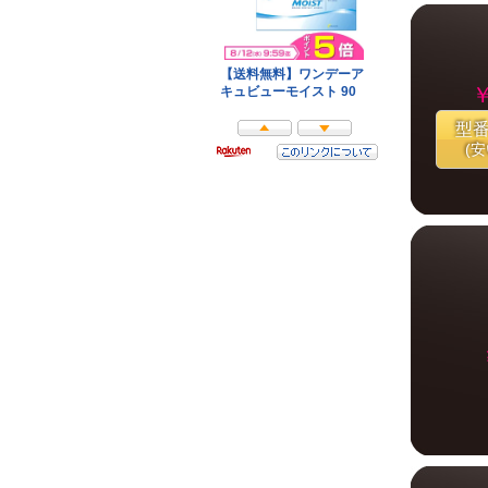
￥
型
(