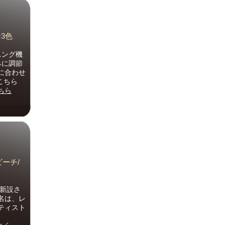
3色
ニング機
みに調節
に合わせ
こちら
ちら
ビーチ/
に新設さ
名は、レ
ティスト