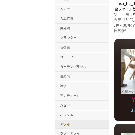
[erase_file_d
ベンチ
[全ファイル数：15
ソート順：
人工竹垣
カテゴリ選
1件～30件(全
風見鶏
検索条件：
プランター
石灯篭
コロッソ
ガーデンパラソル
信楽焼
噴水
アンティーク
￥
ガゼボ
あ
パラソル
デッキ
ウッドデッキ