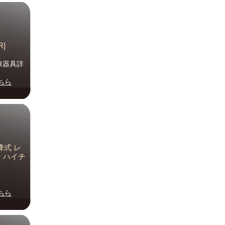
]
康器具詳
ちら
降式 レ
ー ハイチ
ちら