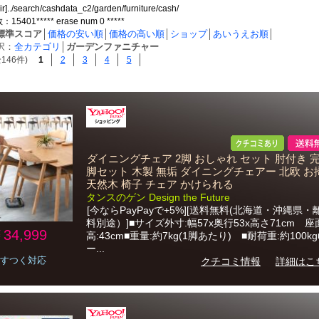
ir]../search/cashdata_c2/garden/furniture/cash/
401***** erase num 0 *****
標準スコア
│
価格の安い順
│
価格の高い順
│
ショップ
│
あいうえお順
│
択：
全カテゴリ
│
ガーデンファニチャー
146件)
1
2
3
4
5
ダイニングチェア 2脚 おしゃれ セット 肘付き 完
脚セット 木製 無垢 ダイニングチェアー 北欧 
天然木 椅子 チェア かけられる
タンスのゲン Design the Future
[今ならPayPayで+5%][送料無料(北海道・沖縄県
料別途）]■サイズ外寸:幅57x奥行53x高さ71cm 座
34,999
高:43cm■重量:約7kg(1脚あたり) ■耐荷重:約100k
ー...
すつく対応
クチコミ情報
詳細はこ