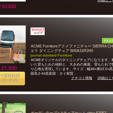
詳細はこ
￥91300
ACME Furnitureアクメファニチャー SIERRA CH
エラ ダイニングチェア B00A31R2H0
journal standard Furniture
ACMEオリジナルのダイニングチェアになります。
いた背もたれの傾斜と、大きめの座面、背もたれで
27,500
り心地を実現しています。サイズ：幅48×奥63.5×高
面高さ44原産国：タイ材質...
番で価格比較
クチコミ情報
詳細はこ
安い順に表示)