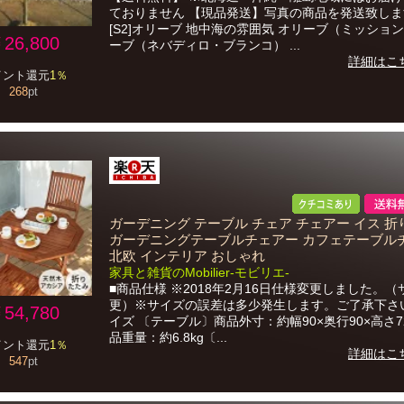
ておりません 【現品発送】写真の商品を発送致しま
[S2]オリーブ 地中海の雰囲気 オリーブ（ミッション
26,800
ーブ（ネバディロ・ブランコ） ...
詳細はこ
イント還元
1％
268
pt
ガーデニング テーブル チェア チェアー イス 
ガーデニングテーブルチェアー カフェテーブル
北欧 インテリア おしゃれ
家具と雑貨のMobilier-モビリエ-
■商品仕様 ※2018年2月16日仕様変更しました。
更）※サイズの誤差は多少発生します。ご了承下さ
54,780
イズ 〔テーブル〕商品外寸：約幅90×奥行90×高さ7
品重量：約6.8kg〔...
イント還元
1％
詳細はこ
547
pt