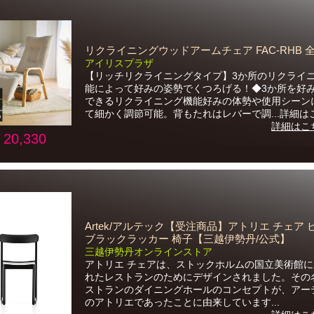
リクライニングウッドアームチェア FAC-RHB 全
アイリスプラザ
【リッチリクライニングタイプ】3か所のリクライ
能によって好みの姿勢でくつろげる！◆3か所を好
できるリクライニング機能好みの体勢や使用シーン
て細かく調節可能。背もたれはレバーで調...詳細は
詳細はこ
20,330
Artek/アルテック【受注商品】アトリエ チェア 
ブラックラッカー 椅子【三越伊勢丹/公式】
三越伊勢丹オンラインストア
アトリエ チェアは、ストックホルムの国立美術館
れたレストランのためにデザインされました。その
ストランのダイニングホールのコンセプトが、アー
のアトリエであったことに由来しています...