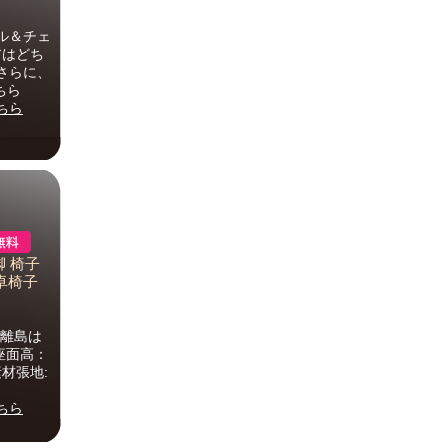
ル＆チェ
アはどち
さらに、
ちら
ちら
脚 椅子
卓椅子
・離島は
m座面高：
素材張地:
ちら