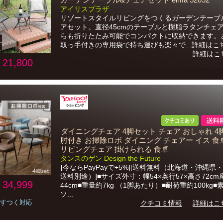
ガーデンテーブル&チェアセット elma 52052
アイリスプラザ
リゾートスタイルリビングをつくるガーデンテーブ
アセット。直径45cmのテーブルと樹脂ラタンチェ
らも折りたたみ可能でコンパクトに収納できます。
取っ手付きの専用袋で持ち運びも楽々で...詳細はこ
詳細はこ
21,800
ダイニングチェア 4脚セット チェア おしゃれ 4
肘付き お掃除ロボ ダイニング チェアー イス 食
リビングチェア 掛けられる 食卓
タンスのゲン Design the Future
[今ならPayPayで+5%][送料無料（北海道・沖縄県
送料別途）]■サイズ外寸：幅54×奥行57×高さ72c
34,999
44cm■重量約7kg （1脚あたり）■耐荷重約100kg■
ソ...
すつく対応
クチコミ情報
詳細はこ