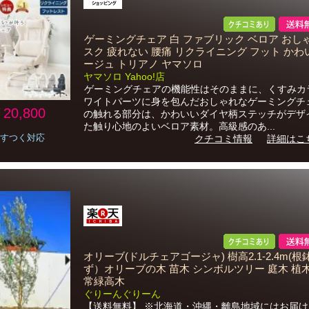
ゲーミングチェア 白 ファブリック ベロア おしゃ
スク 疲れない 腰痛 リクライニング フット かわ
ージュ トリアノ ヤマソロ
ヤマソロ Yahoo!店
ゲーミングチェアの機能性はそのままに、くすみカ
ワイトパーツに身を包んだおしゃれなゲーミングチ
20,800
の触れる部分は、かわいいダイヤ柄ステッチがデザ
た触り心地のよいベロア素材。高級感のあ...
すつく対応
クチコミ情報
詳細はこ
オリーブ(ドルチェアゴージャ) 樹高2.1-2.4m(根
ず）オリーブの木 苗木 シンボルツリー 庭木 植
常緑高木
ぐりーんぐりーん
【送料無料】 ※北海道・沖縄・離島地域にはお届