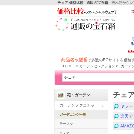
チェア 価格比較 - 通販の宝石箱
売れ筋からレア
商品名
型番
や
で多数のECサイトを価格
ＨＯＭＥ > ガーデンセレクション >
ガーデ
チェ
花・ガーデン
ガーデンファニチャー
ヤフー
ガーデニング一般
楽天で
テーブル
AMA
チェア