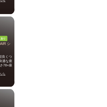
ちら
AIR シ
程良くつ
快適な座
さ78×座
ちら