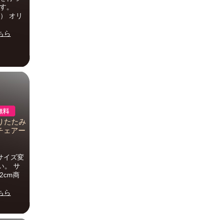
す。
） オリ
ちら
折りたたみ
チェアー
（サイズ変
い。 サ
2cm商
ちら