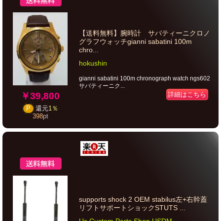
【送料無料】腕時計 サバティーニクロノ
グラフウォッチgianni sabatini 100m
chro...
hokushin
gianni sabatini 100m chronograph watch ngs602
サバティーニク...
￥39,800
詳細はこちら
P
還元
1％
398
pt
supports shock 2 OEM stabilus左+右幹蓋
リフトサポートショックSTUTS ...