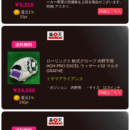
ーカー希望小売価格を上回る場合がございます。
￥5,310
60粒 アスタイ...
詳細はこちら
P
還元
1％
53
pt
ローリングス 軟式グローブ 内野手用
HOH PRO EXCEL ウィザード02 マルチ
GR4FHE
ミヤマアライアンス
・ポジション 内野用 ・サイズ 11.5インチ
￥24,000
詳細はこちら
P
還元
1％
240
pt