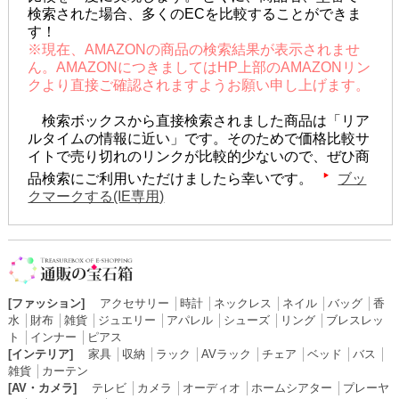
検索された場合、多くのECを比較することができま
す！
※現在、AMAZONの商品の検索結果が表示されませ
ん。AMAZONにつきましてはHP上部のAMAZONリン
クより直接ご確認されますようお願い申し上げます。
検索ボックスから直接検索されました商品は「リア
ルタイムの情報に近い」です。そのためで価格比較サ
イトで売り切れのリンクが比較的少ないので、ぜひ商
品検索にご利用いただけましたら幸いです。
ブッ
クマークする(IE専用)
[ファッション]
アクセサリー
│
時計
│
ネックレス
│
ネイル
│
バッグ
│
香
水
│
財布
│
雑貨
│
ジュエリー
│
アパレル
│
シューズ
│
リング
│
ブレスレッ
ト
│
インナー
│
ピアス
[インテリア]
家具
│
収納
│
ラック
│
AVラック
│
チェア
│
ベッド
│
バス
│
雑貨
│
カーテン
[AV・カメラ]
テレビ
│
カメラ
│
オーディオ
│
ホームシアター
│
プレーヤ