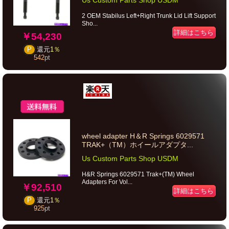
Us Custom Parts Shop USDM
2 OEM Stabilus Left+Right Trunk Lid Lift Support
Sho...
詳細はこちら
￥54,230
P
還元
1％
542
pt
wheel adapter H＆R Springs 6029571
TRAK+（TM）ホイールアダプタ...
Us Custom Parts Shop USDM
H&R Springs 6029571 Trak+(TM) Wheel
Adapters For Vol...
￥92,510
詳細はこちら
P
還元
1％
925
pt