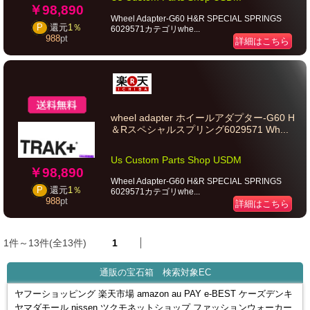
￥98,890
Wheel Adapter-G60 H&R SPECIAL SPRINGS
P
還元
1％
6029571カテゴリwhe...
988
pt
詳細はこちら
wheel adapter ホイールアダプター-G60 H
＆Rスペシャルスプリング6029571 Wh...
Us Custom Parts Shop USDM
￥98,890
Wheel Adapter-G60 H&R SPECIAL SPRINGS
P
還元
1％
6029571カテゴリwhe...
988
pt
詳細はこちら
1件～13件(全13件)
1
通販の宝石箱 検索対象EC
ヤフーショッピング 楽天市場 amazon au PAY e-BEST ケーズデンキ
ヤマダモール nissen ツクモネットショップ ファッションウォーカー