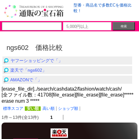
型番・商品名で多数ECを価格比
較！
ngs602 価格比較
ヤフーショッピングで「」
楽天で「ngs602」
AMAZONで「」
[erase_file_dir]../search/cashdata2/fashion/watch/cash/
[全ファイル数：41708[file_erase][file_erase][file_erase]*****
erase num 3 *****
標準スコア
安い順
高い順
ショップ順
1件～13件(全13件)
1