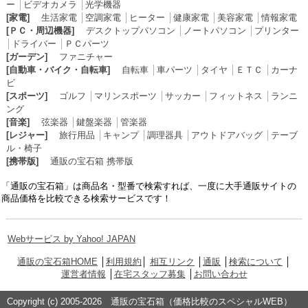
ー
│
ビデオカメラ
│
光学機器
[家電]
生活家電
│
空調家電
│
ヒーター
│
健康家電
│
美容家電
│
情報家電
[ＰＣ・周辺機器]
デスクトップパソコン
│
ノートパソコン
│
プリンター
│
ドライバー
│
ＰＣパーツ
[ガーデン]
ファニチャー
[自動車・バイク・自転車]
自転車
│
車パーツ
│
タイヤ
│
ＥＴＣ
│
カーナ
ビ
[スポーツ]
ゴルフ
│
マリンスポーツ
│
サッカー
│
フィットネス
│
ランニ
ング
[音楽]
弦楽器
│
鍵盤楽器
│
管楽器
[レジャー]
旅行用品
│
キャンプ
│
調理器具
│
アウトドアバッグ
│
テーブ
ル・椅子
[携帯版]
通販の宝石箱 携帯版
「通販の宝石箱」は商品名・型番で検索すれば、一度に大手通販サイトの
商品価格を比較できる検索サービスです！
Webサービス by Yahoo! JAPAN
通販の宝石箱HOME
│
利用規約
│
相互リンク
│
通販
│
検索について
│
運営者情報
│
在宅スタッフ募集
│
お問い合わせ
Copyright (c) 2005-2026 通販の宝石箱（価格比較のスペシャルWEB）