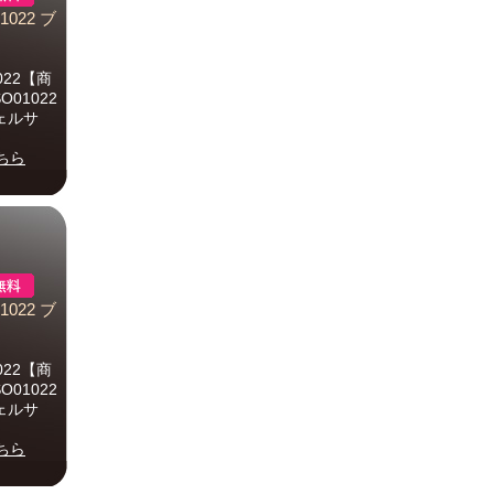
022 ブ
022【商
01022
ェルサ
ちら
022 ブ
022【商
01022
ェルサ
ちら