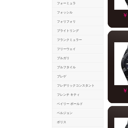
フォーミュラ
フォッシル
￥
フォリフォリ
ブライトリング
フランクミュラー
フリーウェイ
ブルガリ
ブルフタイル
ブレゲ
フレデリックコンスタント
￥
フレンチ キティ
ベイリー ボールド
ベルジョン
ポリス