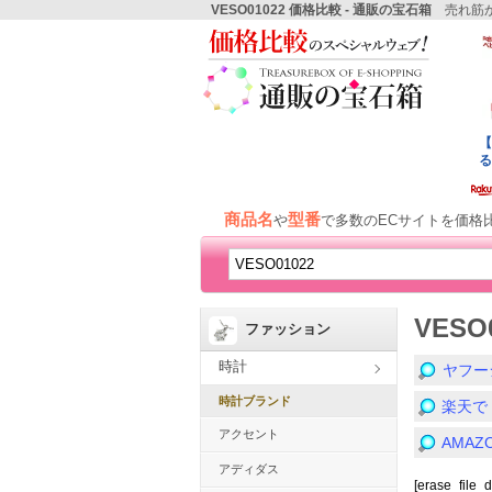
VESO01022 価格比較 - 通販の宝石箱
売れ筋か
商品名
型番
や
で多数のECサイトを価格
VES
ファッション
時計
ヤフー
時計ブランド
楽天で
アクセント
AMA
アディダス
[erase_file_d