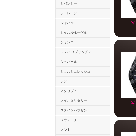
ジバンシー
シーレーン
￥
シャネル
シャルルホーゲル
ジャンニ
ジェイ スプリングス
ショパール
ジョルジュレッシュ
ジン
スクリプト
スイスミリタリー
￥
ステインハウゼン
スウォッチ
スント