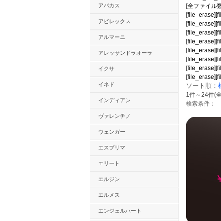
アバカス
[全ファイル数：3926
[file_erase][f
アビレックス
[file_erase][f
[file_erase][f
アルマーニ
[file_erase][f
[file_erase][f
アレッサンドラオーラ
[file_erase][f
[file_erase][f
イクサ
[file_erase][
イネド
ソート順：
1件～24件(全
インディアン
検索条件：
ヴァレンチノ
ウェンガー
エスプリマ
エリート
エルジン
エルメス
エンジェルハート