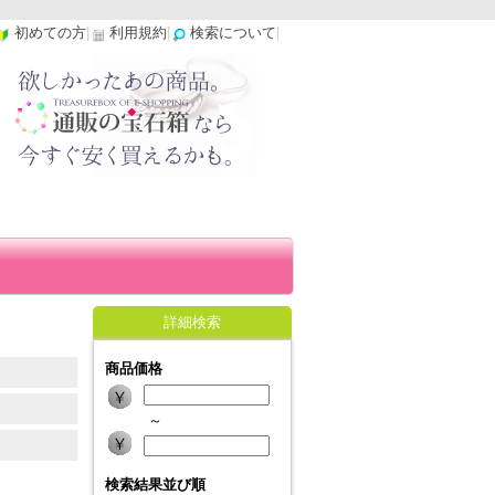
初めての方
|
利用規約
|
検索について
|
詳細検索
商品価格
～
検索結果並び順