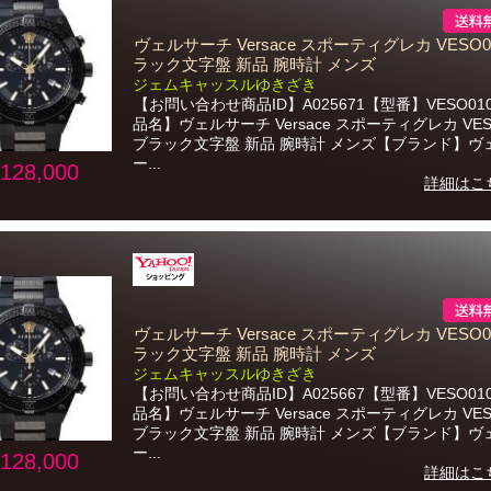
ヴェルサーチ Versace スポーティグレカ VESO01
ラック文字盤 新品 腕時計 メンズ
ジェムキャッスルゆきざき
【お問い合わせ商品ID】A025671【型番】VESO01
品名】ヴェルサーチ Versace スポーティグレカ VESO
ブラック文字盤 新品 腕時計 メンズ【ブランド】ヴ
ー...
128,000
詳細はこ
ヴェルサーチ Versace スポーティグレカ VESO01
ラック文字盤 新品 腕時計 メンズ
ジェムキャッスルゆきざき
【お問い合わせ商品ID】A025667【型番】VESO01
品名】ヴェルサーチ Versace スポーティグレカ VESO
ブラック文字盤 新品 腕時計 メンズ【ブランド】ヴ
ー...
128,000
詳細はこ