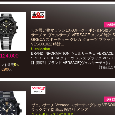
＼お買い物マラソン10%OFFクーポン＆P5倍／ 
サーチェ ヴェルサーチ VERSACE メンズ 時計 S
GRECA スポーティー グレカ クォーツ ブラック
VESO01022 時計...
U-collection
BRAND INFORMATION ヴェルサーチェ VERSACE
124,000
SPORTY GRECA クォーツ メンズ ブラック VESO01
計 腕時計 ブランド VERSACE(ヴェルサーチェ)は...
イント還元
5％
詳細はこ
6200
pt
ヴェルサーチ Versace スポーティグレカ VESO01
ラック文字盤 新品 腕時計 メンズ
ジェムキャッスルゆきざき