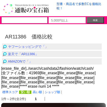
型番・商品名で多数ECを価格比
較！
AR11386 価格比較
ヤフーショッピングで「」
楽天で「AR11386」
AMAZONで「」
[erase_file_dir]../search/cashdata2/fashion/watch/cash/
[全ファイル数：41969[file_erase][file_erase][file_erase]
[file_erase][file_erase][file_erase][file_erase][file_erase]
[file_erase][file_erase][file_erase][file_erase][file_erase]
[file_erase]***** erase num 14 *****
標準スコア
安い順
高い順
ショップ順
1件～2件(全2件)
1