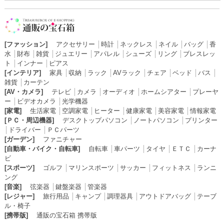
[ファッション]
アクセサリー
│
時計
│
ネックレス
│
ネイル
│
バッグ
│
香
水
│
財布
│
雑貨
│
ジュエリー
│
アパレル
│
シューズ
│
リング
│
ブレスレッ
ト
│
インナー
│
ピアス
[インテリア]
家具
│
収納
│
ラック
│
AVラック
│
チェア
│
ベッド
│
バス
│
雑貨
│
カーテン
[AV・カメラ]
テレビ
│
カメラ
│
オーディオ
│
ホームシアター
│
プレーヤ
ー
│
ビデオカメラ
│
光学機器
[家電]
生活家電
│
空調家電
│
ヒーター
│
健康家電
│
美容家電
│
情報家電
[ＰＣ・周辺機器]
デスクトップパソコン
│
ノートパソコン
│
プリンター
│
ドライバー
│
ＰＣパーツ
[ガーデン]
ファニチャー
[自動車・バイク・自転車]
自転車
│
車パーツ
│
タイヤ
│
ＥＴＣ
│
カーナ
ビ
[スポーツ]
ゴルフ
│
マリンスポーツ
│
サッカー
│
フィットネス
│
ランニ
ング
[音楽]
弦楽器
│
鍵盤楽器
│
管楽器
[レジャー]
旅行用品
│
キャンプ
│
調理器具
│
アウトドアバッグ
│
テーブ
ル・椅子
[携帯版]
通販の宝石箱 携帯版