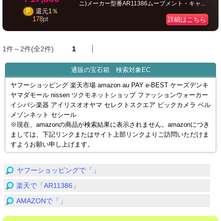
ニ)メーカー型番AR11386ムーブメント・キャ...
P
還元
1％
178
pt
詳細はこちら
1件～2件(全2件)
1
通販の宝石箱 検索対象EC
ヤフーショッピング 楽天市場 amazon au PAY e-BEST ケーズデンキ
ヤマダモール nissen ツクモネットショップ ファッションウォーカー
イシバシ楽器 アイリスオオヤマ セレクトスクエア ビックカメラ ベル
メゾンネット セシール
※現在、amazonの商品が検索結果に表示されません。amazonにつき
ましては、下記リンクまたはサイト上部リンクよりご訪問いただけま
すようお願い申し上げます。
ヤフーショッピングで「」
楽天で「AR11386」
AMAZONで「」