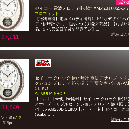
セイコー 電波メロディ掛時計 AM259B 6055-047
プロフィット
【送料無料】電波メロディ掛時計上品なデザインの
ディ掛時計です。【あすつく対象外商品】【お取り
品、6～9営業日前後で発送予定】...
詳細はこ
27,211
セイコー クロック 掛け時計 電波 アナログ ト
クション メロディ 飾り振り子 薄金色 パール AM2
SEIKO
AJIMURA-SHOP
【中古】【未使用未開封】セイコー クロック 掛け時
アナログ トリプルセレクション メロディ 飾り振り
31,649
パール AM259B SEIKO【メーカー名】セイコーク
(Seiko C...
イント還元
1％
詳細はこ
316
pt