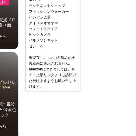
nissen
ツクモネットショップ
ファッションウォーカー
イシバシ楽器
電波メロ
アイリスオオヤマ
寄せ商
セレクトスクエア
ビックカメラ
ちら
ベルメゾンネット
セシール
※現在、amazonの商品が検
索結果に表示されません。
amazonにつきましては、サ
イト上部リンクよりご訪問い
ただけますようお願い申し上
リプルセレ
げます。
59B
計 電波
子 薄金色
ロック
ちら