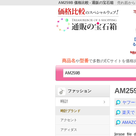
AM259B 価格比較 - 通販の宝石箱
売れ筋から
商品名
型番
や
で多数のECサイトを価格
AM2
ファッション
時計
ヤフー
時計ブランド
楽天で
アクセント
AMA
アディダス
[erase_file_d