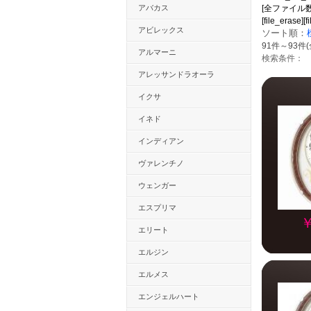
アバカス
[全ファイル数：4167
[file_erase][
アビレックス
ソート順：
91件～93件(
アルマーニ
検索条件：
アレッサンドラオーラ
イクサ
イネド
インディアン
ヴァレンチノ
ウェンガー
エスプリマ
￥
エリート
エルジン
エルメス
エンジェルハート