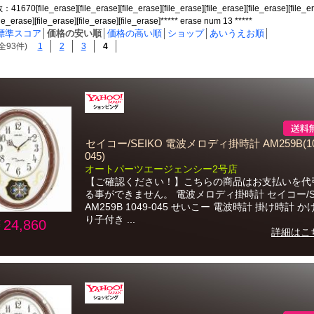
0[file_erase][file_erase][file_erase][file_erase][file_erase][file_erase][file_er
file_erase][file_erase][file_erase][file_erase]***** erase num 13 *****
標準スコア
│
価格の安い順
│
価格の高い順
│
ショップ
│
あいうえお順
│
全93件)
1
2
3
4
セイコー/SEIKO 電波メロディ掛時計 AM259B(10
045)
オートパーツエージェンシー2号店
【ご確認ください！】こちらの商品はお支払いを代
る事ができません。 電波メロディ掛時計 セイコー/SE
AM259B 1049-045 せいこー 電波時計 掛け時計 か
り子付き ...
24,860
詳細はこ