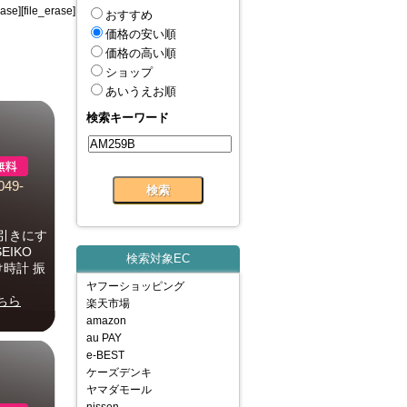
ase][file_erase]
おすすめ
価格の安い順
価格の高い順
ショップ
あいうえお順
検索キーワード
49-
引きにす
IKO
検索対象EC
け時計 振
ヤフーショッピング
ちら
楽天市場
amazon
au PAY
e-BEST
ケーズデンキ
ヤマダモール