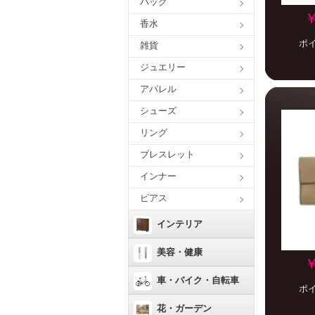
バッグ
￥
香水
ポ
雑貨
ジュエリー
アパレル
シューズ
リング
ブレスレット
インナー
ピアス
インテリア
美容・健康
￥
車・バイク・自転車
ポ
花・ガーデン