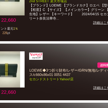
2nd STREET 楽天市場店
【ブランド】LOEWE 【ブランドカナ】ロエベ 【型
【程度】C 【サイズ】 【メインカラー】グリーン 
生地】レザー 【キーワード】 2024/04/15 セ
リート奈良法華寺...
22,660
詳細はこ
イント還元
1％
226
pt
LOEWE◆3つ折り財布/レザー/GRN/無地/レディ
ス/c660s86x01 0051 4437
セカンドストリートYahoo!店
詳細はこ
22,660