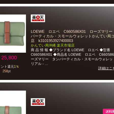
LOEWE ロエベ C660S86X01 ローズマリ
バーティカル・スモールウォレットかんてい局
店 k3101953927400003
かんてい局沖縄 楽天市場店
商 品 情 報 ◆ブランド名 LOEWE ロエベ ◆型番
C660S86X01 ◆商品名 LOEWE ロエベ C660S8
25,800
ーズマリー タンバーティカル・スモールウォレッ
リアル - ...
イント還元
1％
詳細はこ
258
pt