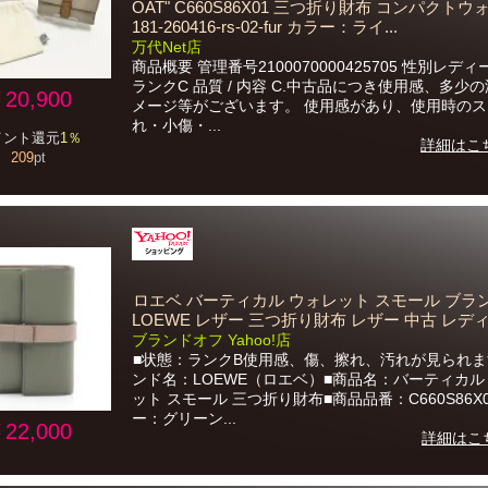
OAT" C660S86X01 三つ折り財布 コンパクト
181-260416-rs-02-fur カラー：ライ...
万代Net店
商品概要 管理番号2100070000425705 性別レディ
ランクC 品質 / 内容 C.中古品につき使用感、多少
20,900
メージ等がございます。 使用感があり、使用時の
れ・小傷・...
イント還元
1％
詳細はこ
209
pt
ロエベ バーティカル ウォレット スモール ブラ
LOEWE レザー 三つ折り財布 レザー 中古 レデ
ブランドオフ Yahoo!店
■状態：ランクB使用感、傷、擦れ、汚れが見られま
ンド名：LOEWE（ロエベ）■商品名：バーティカル
ット スモール 三つ折り財布■商品品番：C660S86X0
ー：グリーン...
22,000
詳細はこ