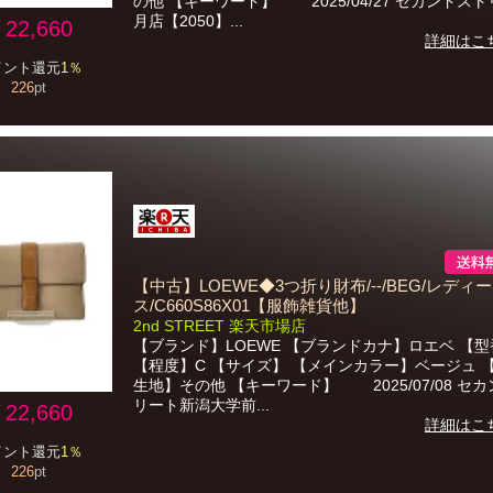
の他 【キーワード】 2025/04/27 セカンドス
月店【2050】...
22,660
詳細はこ
イント還元
1％
226
pt
【中古】LOEWE◆3つ折り財布/--/BEG/レディー
ス/C660S86X01【服飾雑貨他】
2nd STREET 楽天市場店
【ブランド】LOEWE 【ブランドカナ】ロエベ 【型
【程度】C 【サイズ】 【メインカラー】ベージュ 
生地】その他 【キーワード】 2025/07/08 セ
リート新潟大学前...
22,660
詳細はこ
イント還元
1％
226
pt