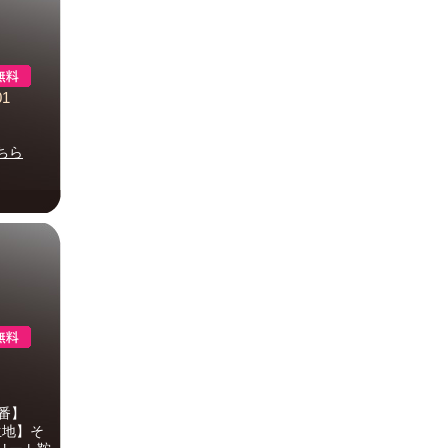
1
ちら
番】
生地】そ