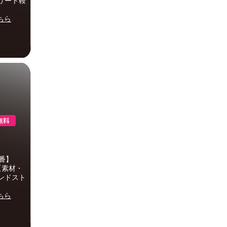
トリート鞍
ちら
番】
【素材・
カンドスト
ちら