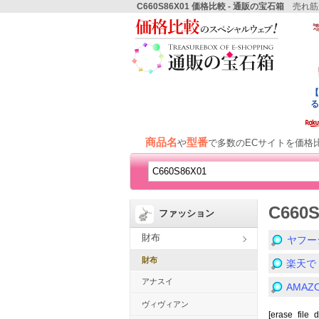
C660S86X01 価格比較 - 通販の宝石箱
売れ筋
商品名
型番
や
で多数のECサイトを価格
C660
ファッション
財布
ヤフー
財布
楽天で
アナスイ
AMA
ヴィヴィアン
[erase_file_d