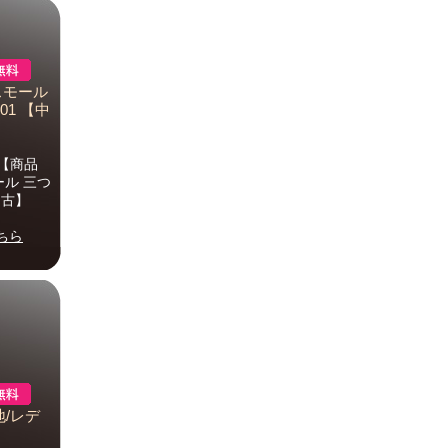
スモール
01 【中
E【商品
ール 三つ
中古】
ちら
地/レデ