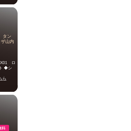
ー タン
コザ山内
6X01 ロ
ト ◆シ
ちら