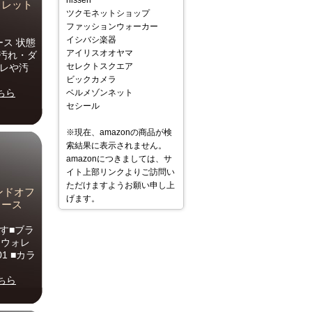
nissen
ウォレット
ツクモネットショップ
ファッションウォーカー
イシバシ楽器
ース 状態
アイリスオオヤマ
の汚れ・ダ
セレクトスクエア
スレや汚
ビックカメラ
ちら
ベルメゾンネット
セシール
※現在、amazonの商品が検
索結果に表示されません。
amazonにつきましては、サ
イト上部リンクよりご訪問い
ただけますようお願い申し上
ンドオフ
げます。
ィース
す■ブラ
 ウォレ
1 ■カラ
ちら