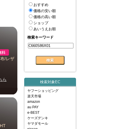
おすすめ
価格の安い順
価格の高い順
ショップ
あいうえお順
検索キーワード
財布/レザ
ちら
検索対象EC
ヤフーショッピング
楽天市場
amazon
au PAY
e-BEST
ケーズデンキ
ヤマダモール
GHT