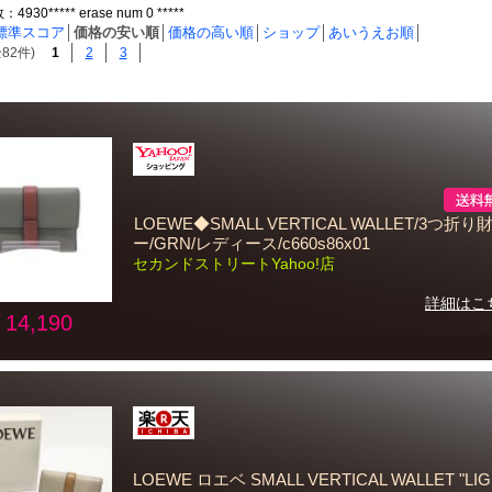
30***** erase num 0 *****
標準スコア
│
価格の安い順
│
価格の高い順
│
ショップ
│
あいうえお順
│
82件)
1
2
3
LOEWE◆SMALL VERTICAL WALLET/3つ折り
ー/GRN/レディース/c660s86x01
セカンドストリートYahoo!店
詳細はこ
14,190
LOEWE ロエベ SMALL VERTICAL WALLET "LI