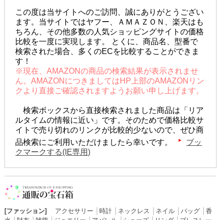
この度は当サイトへのご訪問、誠にありがとうござい
ます。当サイトではヤフー、ＡＭＡＺＯＮ、楽天はも
ちろん、その他多数の人気ショッピングサイトの価格
比較を一度に実現します。 とくに、商品名、型番で
検索された場合、多くのECを比較することができま
す！
※現在、AMAZONの商品の検索結果が表示されませ
ん。AMAZONにつきましてはHP上部のAMAZONリン
クより直接ご確認されますようお願い申し上げます。
検索ボックスから直接検索されました商品は「リア
ルタイムの情報に近い」です。そのためで価格比較サ
イトで売り切れのリンクが比較的少ないので、ぜひ商
品検索にご利用いただけましたら幸いです。
ブッ
クマークする(IE専用)
[ファッション]
アクセサリー
│
時計
│
ネックレス
│
ネイル
│
バッグ
│
香