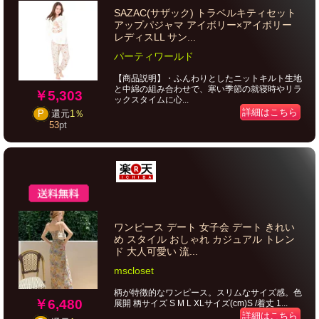
SAZAC(サザック) トラベルキティセット
アップパジャマ アイボリー×アイボリー
レディスLL サン...
パーティワールド
【商品説明】・ふんわりとしたニットキルト生地
と中綿の組み合わせで、寒い季節の就寝時やリラ
￥5,303
ックスタイムに心...
詳細はこちら
P
還元
1％
53
pt
ワンピース デート 女子会 デート きれい
め スタイル おしゃれ カジュアル トレン
ド 大人可愛い 流...
mscloset
柄が特徴的なワンピース。スリムなサイズ感。色
￥6,480
展開 柄サイズ S M L XLサイズ(cm)S /着丈 1...
詳細はこちら