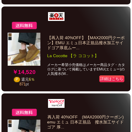
【再入荷 40%OFF】【MAX2000円クーポ
ン】EMU エミュ日本正規品撥水加工サイ
ドゴア厚底ムー...
La Cocotte 【ラ ココット】
メーカー希望小売価格はメーカー商品タグ・カタ
ログに基づいて掲載していますEMU(エミュー)の
￥14,520
人気撥水(W...
詳細はこちら
P
還元
6％
871
pt
再入荷 40%OFF (MAX2000円クーポン)
emu エミュ 日本正規品 撥水加工サイド
ゴア 厚...