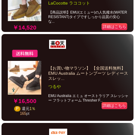
LaCocotte ラココット
【商品説明】EMU(エミュー)の人気撥水(WATER
RESISTANT)タイプですしっかり品質の安心
な...
￥14,520
詳細はこちら
【お買い物マラソン】 【全国送料無料】
EMU Australia ムートンブーツ レディース
スレッ...
つるや
EMU Australia エミュ オーストラリア スレッシャ
￥16,500
ー フラットフォーム Thresher F...
詳細はこちら
P
還元
1％
165
pt