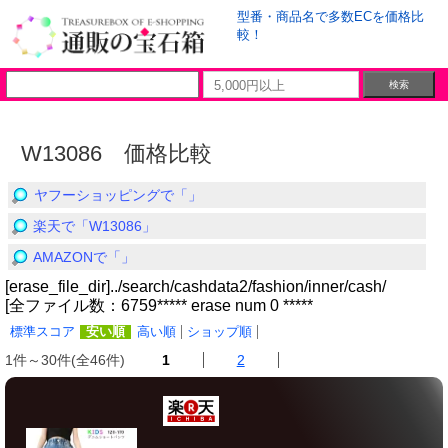
型番・商品名で多数ECを価格比
較！
W13086 価格比較
ヤフーショッピングで「」
楽天で「W13086」
AMAZONで「」
[erase_file_dir]../search/cashdata2/fashion/inner/cash/
[全ファイル数：6759***** erase num 0 *****
標準スコア
安い順
高い順
ショップ順
1件～30件(全46件)
1
2