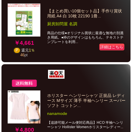
【まとめ買い10個セット品】手作り賞状
用紙 A4 白 10枚 22190 1冊...
厨房卸問屋 名調
商品の仕様●オリジナル賞状に最適な無地の別漉
き用紙。●枠のデザインはもちろん、テキストテ
￥4,661
ンプレートを利用...
詳細はこちら
P
還元
1％
46
pt
ホリスター ヘンリーシャツ 正規品 レディ
ース Mサイズ 薄手 半袖ヘンリー スーパー
ソフト コットン...
nanamode
【追跡可能メール便対応商品】HCO 半袖ヘンリ
ーシャツ Hollister Womenホリスターレディー...
￥4,800