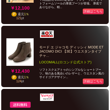
トフォームソールの厚底ブーツが登場。 厚底で
￥12,100
ありながら、軽...
詳細はこちら
P
還元
1％
121
pt
モード エ ジャコモ ディッシィ MODE ET
JACOMO DICI 【3E】ウエスタンタイプ
チャ...
LOCOMALL(ロコンド公式ストア)
ソフトスクエアトゥのシンプルなショートブー
￥12,430
ツ。味のある風合いのレザーと、ウエスタン風の
サイドゴアデザイン...
P
還元
1％
124
pt
詳細はこちら