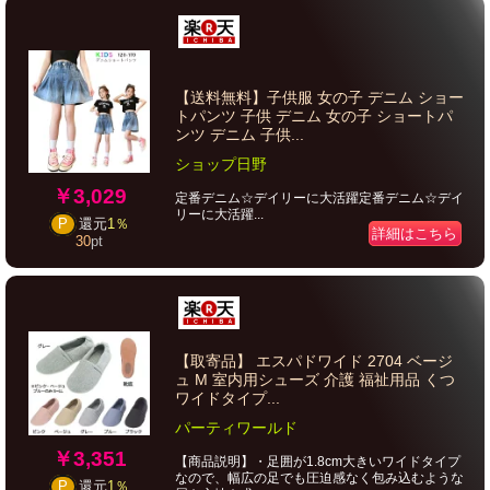
【送料無料】子供服 女の子 デニム ショー
トパンツ 子供 デニム 女の子 ショートパ
ンツ デニム 子供...
ショップ日野
￥3,029
定番デニム☆デイリーに大活躍定番デニム☆デイ
リーに大活躍...
P
還元
1％
詳細はこちら
30
pt
【取寄品】 エスパドワイド 2704 ベージ
ュ M 室内用シューズ 介護 福祉用品 くつ
ワイドタイプ...
パーティワールド
￥3,351
【商品説明】・足囲が1.8cm大きいワイドタイプ
なので、幅広の足でも圧迫感なく包み込むような
P
還元
1％