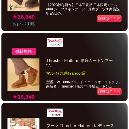
【2023秋冬新作】日本正規品 日本限定モデル
emu シープスキンブーツ 厚底ブーツ▼商品説
明EMUの...
￥16,940
詳細はこちら
あすつく対応
Thresher Flatform 厚底ムートンブー
ツ...
マルイ(丸井)Yahoo!店
型番：W13086ブランド：エミュオーストラリア
商品名：Thresher Flatform 厚底ムートン...
詳細はこちら
￥16,940
ブーツ Thresher Flatform レディース...