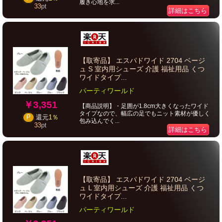
履き心地を求...
33
pt
詳細はこちら
【取寄品】 エスパドワイド 2704 ベージ
ュ S 室内用シューズ 介護 福祉用品 くつ
ワイドタイプ...
パーティワールド
￥3,351
【商品説明】・足囲が1.8cm大きくなったワイド
タイプなので、幅広の足でもニット素材が優しく
P
還元
1％
包み込んでく...
33
pt
詳細はこちら
【取寄品】 エスパドワイド 2704 ベージ
ュ L 室内用シューズ 介護 福祉用品 くつ
ワイドタイプ...
パーティワールド