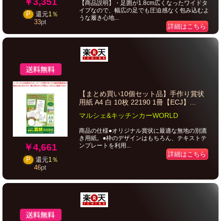
￥3,351
【商品説明】・足囲が1.8cm広くなったワイドタ
イプなので、幅広の足でも圧迫感なく包み込むよ
P
還元
1％
うな履き心地...
33
pt
詳細はこちら
【まとめ買い10個セット品】手作り賞状
用紙 A4 白 10枚 22190 1冊【ECJ】...
マルシェ&キッチンカーWORLD
商品の仕様●オリジナル賞状に最適な無地の別漉
き用紙。●枠のデザインはもちろん、テキストテ
￥4,661
ンプレートを利用...
詳細はこちら
P
還元
1％
46
pt