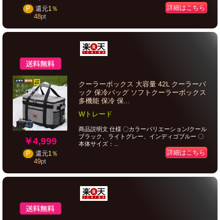
詳細はこちら
P
還元
1％
48
pt
クーラーボックス 大容量 42L クーラーバ
ック 保冷バッグ ソフトクーラーボックス
多機能 保冷 保...
Wトレード
商品説明文 仕様 〇カラーバリエーション/クール
ブラック、ライトグレー、インディゴブルー 〇
￥4,999
本体サイズ：...
詳細はこちら
P
還元
1％
49
pt