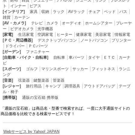
水
│
財布
│
雑貨
│
ジュエリー
│
アパレル
│
シューズ
│
リング
│
ブレスレッ
ト
│
インナー
│
ピアス
[インテリア]
家具
│
収納
│
ラック
│
AVラック
│
チェア
│
ベッド
│
バス
│
雑貨
│
カーテン
[AV・カメラ]
テレビ
│
カメラ
│
オーディオ
│
ホームシアター
│
プレーヤ
ー
│
ビデオカメラ
│
光学機器
[家電]
生活家電
│
空調家電
│
ヒーター
│
健康家電
│
美容家電
│
情報家電
[ＰＣ・周辺機器]
デスクトップパソコン
│
ノートパソコン
│
プリンター
│
ドライバー
│
ＰＣパーツ
[ガーデン]
ファニチャー
[自動車・バイク・自転車]
自転車
│
車パーツ
│
タイヤ
│
ＥＴＣ
│
カーナ
ビ
[スポーツ]
ゴルフ
│
マリンスポーツ
│
サッカー
│
フィットネス
│
ランニ
ング
[音楽]
弦楽器
│
鍵盤楽器
│
管楽器
[レジャー]
旅行用品
│
キャンプ
│
調理器具
│
アウトドアバッグ
│
テーブ
ル・椅子
[携帯版]
通販の宝石箱 携帯版
「通販の宝石箱」は商品名・型番で検索すれば、一度に大手通販サイトの
商品価格を比較できる検索サービスです！
Webサービス by Yahoo! JAPAN