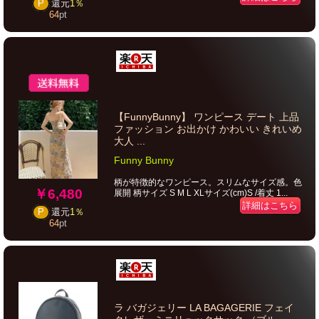
P
還元
1％
64
pt
【FunnyBunny】 ワンピース デート 上品
ファッション お出かけ かわいい きれいめ
大人 ...
Funny Bunny
柄が特徴的なワンピース。スリムなサイズ感。色
￥6,480
展開 柄サイズ S M L XLサイズ(cm)S /着丈 1...
詳細はこちら
P
還元
1％
64
pt
ラ バガジェリー LA BAGAGERIE フェイ