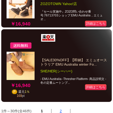
ZOZOTOWN Yahoo!店
『セール実施中』ZOZO問い合わせ番
号:76713703ショップ:EMU Australia，エミュ
オ...
￥16,940
詳細はこちら
【SALE30%OFF】【即納】 エミュオース
トラリア EMU Australia winter Fo...
SHE/HER(シーハー)
- EMU Australia -Thresher Flatform- 商品説明文 -
冬の定番ムートンブ...
￥16,940
詳細はこちら
P
還元
1％
169
pt
1件～30件(全46件)
1
2