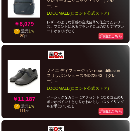
クレザーミニリュックサック （ブル
ー）...
LOCOMALL(ロコンド公式ストア)
レザーのような質感の合成皮革で仕立てたシリー
￥8,079
ズ。フロントにあるブランドロゴの切り文字プレ
ートがさりげなく...
P
還元
1％
80
pt
詳細はこちら
ノイエ ディフュージョン neue diffusion
スリッポンシューズ/ND22543 （グレ
ー）...
LOCOMALL(ロコンド公式ストア)
ベーシックなカラーにアクセントになるゴムのリ
￥11,187
ボンがポイントとなりかわいらしいスタイリング
をお手伝いいたし...
P
還元
1％
111
pt
詳細はこちら