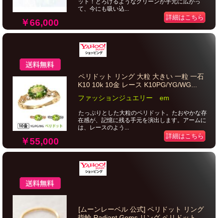
ット！とろけるようなグリーンが手元に広がっ
て、今にも吸い込...
詳細はこちら
￥66,000
ペリドット リング 大粒 大きい 一粒 一石
K10 10k 10金 レース K10PG/YG/WG...
ファッションジュエリー em
たっぷりとした大粒のペリドット。たおやかな存
在感が、記憶に残る手元を演出します。アームに
は、レースのよう...
詳細はこちら
￥55,000
[ムーンレーベル 公式] ペリドット リング
指輪 Radiant Gems リング ペリドット