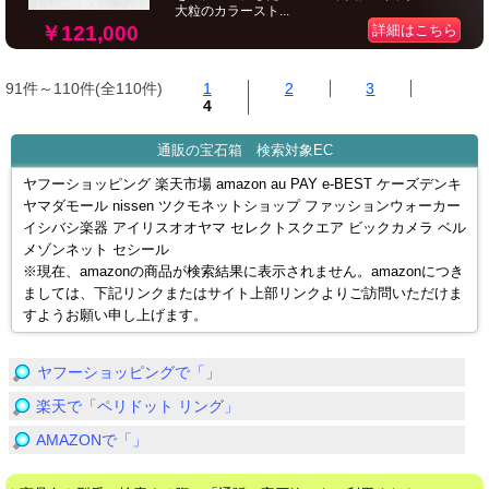
大粒のカラースト...
￥121,000
詳細はこちら
91件～110件(全110件)
1
2
3
4
通販の宝石箱 検索対象EC
ヤフーショッピング 楽天市場 amazon au PAY e-BEST ケーズデンキ
ヤマダモール nissen ツクモネットショップ ファッションウォーカー
イシバシ楽器 アイリスオオヤマ セレクトスクエア ビックカメラ ベル
メゾンネット セシール
※現在、amazonの商品が検索結果に表示されません。amazonにつき
ましては、下記リンクまたはサイト上部リンクよりご訪問いただけま
すようお願い申し上げます。
ヤフーショッピングで「」
楽天で「ペリドット リング」
AMAZONで「」