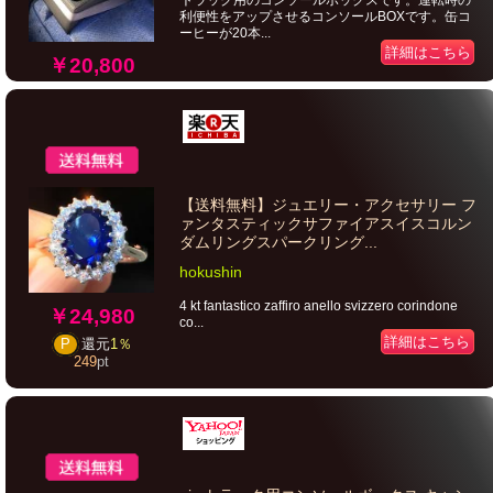
トラック用のコンソールボックスです。運転時の
利便性をアップさせるコンソールBOXです。缶コ
ーヒーが20本...
詳細はこちら
￥20,800
【送料無料】ジュエリー・アクセサリー フ
ァンタスティックサファイアスイスコルン
ダムリングスパークリング...
hokushin
4 kt fantastico zaffiro anello svizzero corindone
￥24,980
co...
詳細はこちら
P
還元
1％
249
pt