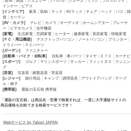
│
財布
│
雑貨
│
ジュエリー
│
アパレル
│
シューズ
│
リング
│
ブレスレット
│
インナー
│
ピアス
[インテリア]
家具
│
収納
│
ラック
│
AVラック
│
チェア
│
ベッド
│
バス
│
雑
貨
│
カーテン
[AV・カメラ]
テレビ
│
カメラ
│
オーディオ
│
ホームシアター
│
プレーヤ
ー
│
ビデオカメラ
│
光学機器
[家電]
生活家電
│
空調家電
│
ヒーター
│
健康家電
│
美容家電
│
情報家電
[ＰＣ・周辺機器]
デスクトップパソコン
│
ノートパソコン
│
プリンター
│
ドライバー
│
ＰＣパーツ
[ガーデン]
ファニチャー
[自動車・バイク・自転車]
自転車
│
車パーツ
│
タイヤ
│
ＥＴＣ
│
カーナビ
[スポーツ]
ゴルフ
│
マリンスポーツ
│
サッカー
│
フィットネス
│
ランニン
グ
[音楽]
弦楽器
│
鍵盤楽器
│
管楽器
[レジャー]
旅行用品
│
キャンプ
│
調理器具
│
アウトドアバッグ
│
テーブ
ル・椅子
[携帯版]
通販の宝石箱 携帯版
「通販の宝石箱」は商品名・型番で検索すれば、一度に大手通販サイトの
商品価格を比較できる検索サービスです！
Webサービス by Yahoo! JAPAN