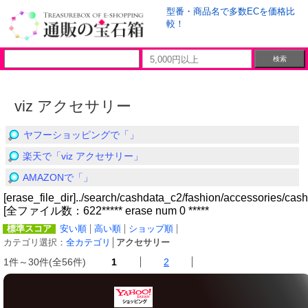
型番・商品名で多数ECを価格比
較！
viz アクセサリー
ヤフーショッピングで「」
楽天で「viz アクセサリー」
AMAZONで「」
[erase_file_dir]../search/cashdata_c2/fashion/accessories/cash
[全ファイル数：622***** erase num 0 *****
標準スコア
安い順
高い順
ショップ順
カテゴリ選択：
全カテゴリ
│
アクセサリー
1件～30件(全56件)
1
2