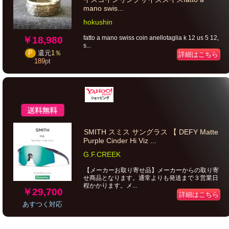
mano swis...
hokushin
fatto a mano swiss coin anellotaglia k 12 us 5 12,
￥18,980
s...
P
還元
1％
詳細はこちら
189
pt
SMITH スミス サングラス 【 DEFY Matte
Purple Cinder Hi Viz ...
G.F.CREEK
【メーカーお取り寄せ品】メーカーからの取り寄
せ商品となります。通常よりも発送まで３営業日
程かかります。メ...
￥29,700
詳細はこちら
あすつく対応