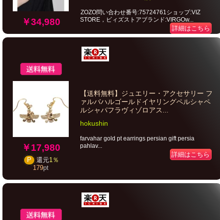
ZOZO問い合わせ番号:75724761ショップ:VIZ
STORE，ビィズストアブランド:VIRGOw...
￥34,980
詳細はこちら
【送料無料】ジュエリー・アクセサリー フ
ァルバハルゴールドイヤリングペルシャペ
ルシャパフラヴィゾロアス...
hokushin
farvahar gold pt earrings persian gift persia
pahlav...
￥17,980
詳細はこちら
P
還元
1％
179
pt