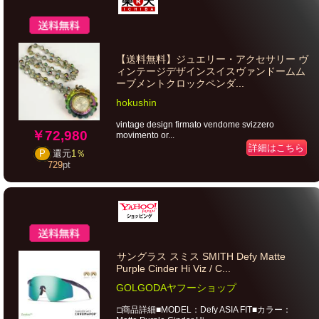
【送料無料】ジュエリー・アクセサリー ヴ
ィンテージデザインスイスヴァンドームム
ーブメントクロックペンダ...
hokushin
vintage design firmato vendome svizzero
￥72,980
movimento or...
詳細はこちら
P
還元
1％
729
pt
サングラス スミス SMITH Defy Matte
Purple Cinder Hi Viz / C...
GOLGODAヤフーショップ
□商品詳細■MODEL：Defy ASIA FIT■カラー：