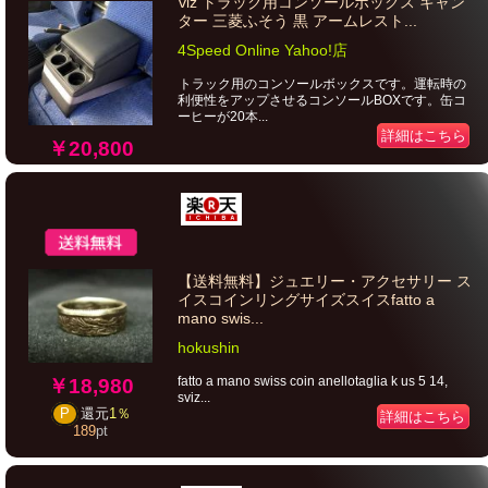
viz トラック用コンソールボックス キャン
ター 三菱ふそう 黒 アームレスト...
4Speed Online Yahoo!店
トラック用のコンソールボックスです。運転時の
利便性をアップさせるコンソールBOXです。缶コ
ーヒーが20本...
詳細はこちら
￥20,800
【送料無料】ジュエリー・アクセサリー ス
イスコインリングサイズスイスfatto a
mano swis...
hokushin
fatto a mano swiss coin anellotaglia k us 5 14,
￥18,980
sviz...
P
還元
1％
詳細はこちら
189
pt