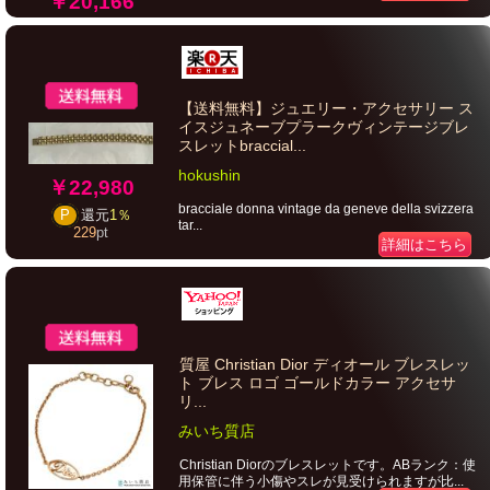
￥20,166
【送料無料】ジュエリー・アクセサリー ス
イスジュネーブプラークヴィンテージブレ
スレットbraccial...
hokushin
￥22,980
bracciale donna vintage da geneve della svizzera
P
還元
1％
tar...
229
pt
詳細はこちら
質屋 Christian Dior ディオール ブレスレッ
ト ブレス ロゴ ゴールドカラー アクセサ
リ...
みいち質店
Christian Diorのブレスレットです。ABランク：使
用保管に伴う小傷やスレが見受けられますが比...