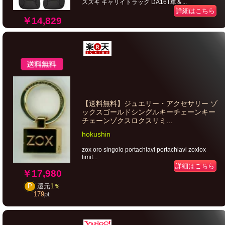
スズキ キャリイトラック DA16T車＆...
詳細はこちら
￥14,829
【送料無料】ジュエリー・アクセサリー ゾ
ックスゴールドシングルキーチェーンキー
チェーンゾクスロクスリミ...
hokushin
zox oro singolo portachiavi portachiavi zoxlox
limit...
詳細はこちら
￥17,980
P
還元
1％
179
pt