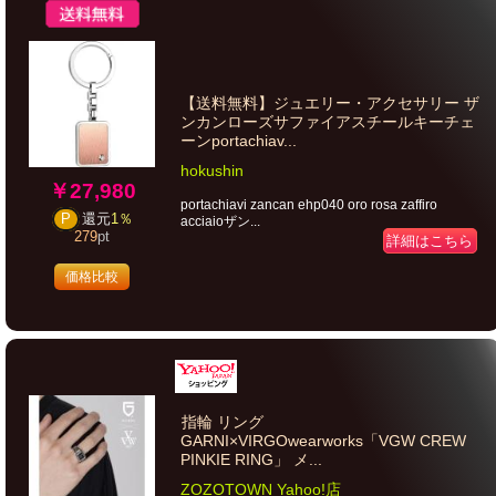
【送料無料】ジュエリー・アクセサリー ザ
ンカンローズサファイアスチールキーチェ
ーンportachiav...
hokushin
￥27,980
portachiavi zancan ehp040 oro rosa zaffiro
P
還元
1％
acciaioザン...
279
pt
詳細はこちら
価格比較
指輪 リング
GARNI×VIRGOwearworks「VGW CREW
PINKIE RING」 メ...
ZOZOTOWN Yahoo!店