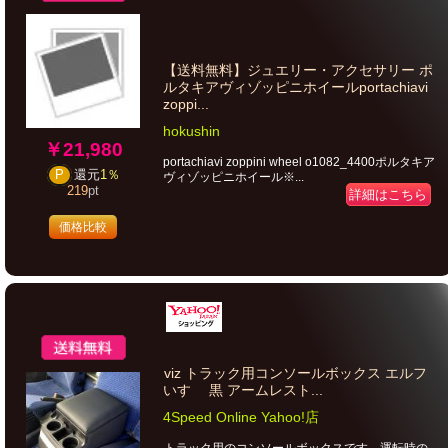
【送料無料】ジュエリー・アクセサリー ポ
ルタキアヴィゾッピニホイールportachiavi
zoppi...
hokushin
￥21,980
portachiavi zoppini wheel o1082_4400ポルタキア
P
還元
1％
ヴィゾッピニホイール※...
219
pt
詳細はこちら
価格比較
viz トラック用コンソールボックス エルフ
いすゞ 黒 アームレスト...
4Speed Online Yahoo!店