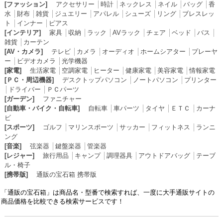
[ファッション]
アクセサリー
│
時計
│
ネックレス
│
ネイル
│
バッグ
│
香
水
│
財布
│
雑貨
│
ジュエリー
│
アパレル
│
シューズ
│
リング
│
ブレスレッ
ト
│
インナー
│
ピアス
[インテリア]
家具
│
収納
│
ラック
│
AVラック
│
チェア
│
ベッド
│
バス
│
雑貨
│
カーテン
[AV・カメラ]
テレビ
│
カメラ
│
オーディオ
│
ホームシアター
│
プレーヤ
ー
│
ビデオカメラ
│
光学機器
[家電]
生活家電
│
空調家電
│
ヒーター
│
健康家電
│
美容家電
│
情報家電
[ＰＣ・周辺機器]
デスクトップパソコン
│
ノートパソコン
│
プリンター
│
ドライバー
│
ＰＣパーツ
[ガーデン]
ファニチャー
[自動車・バイク・自転車]
自転車
│
車パーツ
│
タイヤ
│
ＥＴＣ
│
カーナ
ビ
[スポーツ]
ゴルフ
│
マリンスポーツ
│
サッカー
│
フィットネス
│
ランニ
ング
[音楽]
弦楽器
│
鍵盤楽器
│
管楽器
[レジャー]
旅行用品
│
キャンプ
│
調理器具
│
アウトドアバッグ
│
テーブ
ル・椅子
[携帯版]
通販の宝石箱 携帯版
「通販の宝石箱」は商品名・型番で検索すれば、一度に大手通販サイトの
商品価格を比較できる検索サービスです！