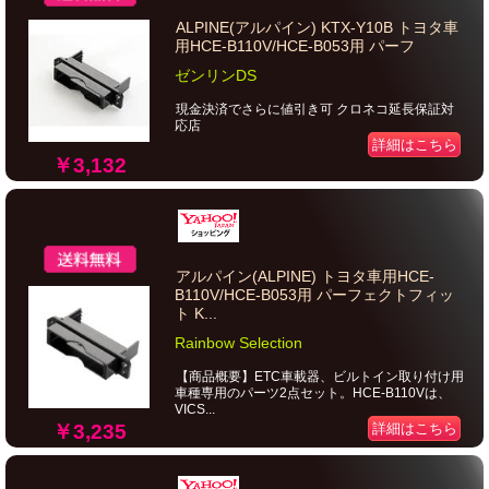
ALPINE(アルパイン) KTX-Y10B トヨタ車
用HCE-B110V/HCE-B053用 パーフ
ゼンリンDS
現金決済でさらに値引き可 クロネコ延長保証対
応店
詳細はこちら
￥3,132
アルパイン(ALPINE) トヨタ車用HCE-
B110V/HCE-B053用 パーフェクトフィッ
ト K...
Rainbow Selection
【商品概要】ETC車載器、ビルトイン取り付け用
車種専用のパーツ2点セット。HCE-B110Vは、
VICS...
￥3,235
詳細はこちら