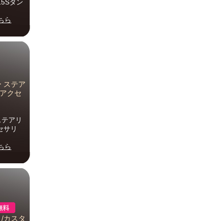
415Sタン
ちら
ー ステア
 アクセ
 ステアリ
クセサリ
ちら
/カスタ