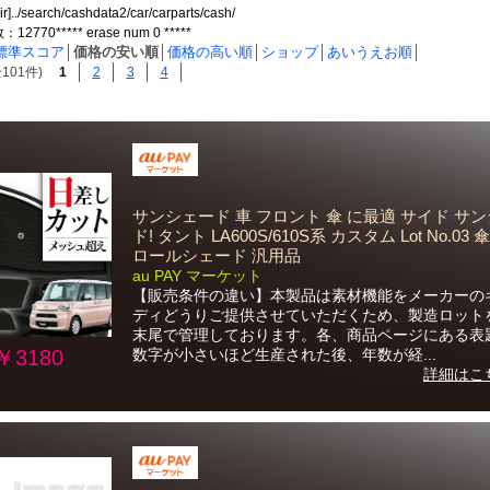
ir]../search/cashdata2/car/carparts/cash/
770***** erase num 0 *****
標準スコア
│
価格の安い順
│
価格の高い順
│
ショップ
│
あいうえお順
│
101件)
1
2
3
4
サンシェード 車 フロント 傘 に最適 サイド サ
ド! タント LA600S/610S系 カスタム Lot No.03
ロールシェード 汎用品
au PAY マーケット
【販売条件の違い】本製品は素材機能をメーカーの
ディどうりご提供させていただくため、製造ロット
末尾で管理しております。各、商品ページにある表
￥3180
数字が小さいほど生産された後、年数が経...
詳細はこ