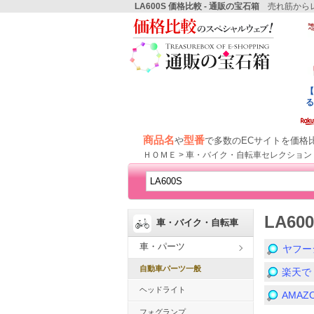
LA600S 価格比較 - 通販の宝石箱
売れ筋からレ
商品名
型番
や
で多数のECサイトを価格
ＨＯＭＥ > 車・バイク・自転車セレクション 
LA6
車・バイク・自転車
車・パーツ
ヤフー
自動車パーツ一般
楽天で
ヘッドライト
AMA
フォグランプ