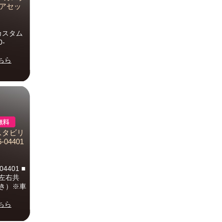
リアセッ
カスタム
0-
ちら
 スタビリ
-04401
401 ■
左右共
つき）※車
ちら