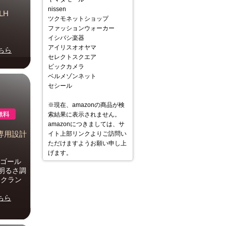
nissen
LH
ツクモネットショップ
ファッションウォーカー
イシバシ楽器
アイリスオオヤマ
ちら
セレクトスクエア
ビックカメラ
ベルメゾンネット
セシール
※現在、amazonの商品が検
索結果に表示されません。
amazonにつきましては、サ
車種専用設計
イト上部リンクよりご訪問い
ただけますようお願い申し上
げます。
 ゴール
 明るさ調
ックラン
ちら