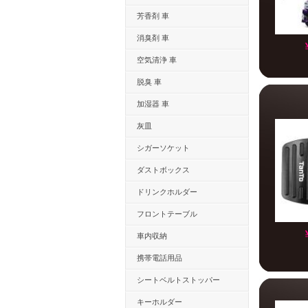
芳香剤 車
消臭剤 車
空気清浄 車
脱臭 車
加湿器 車
灰皿
シガーソケット
ダストボックス
ドリンクホルダー
フロントテーブル
車内収納
携帯電話用品
シートベルトストッパー
キーホルダー