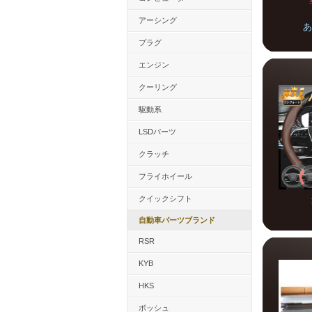
アーシング
あ
プラグ
エンジン
クーリング
駆動系
LSDパーツ
クラッチ
フライホイール
クイックシフト
自動車パーツブランド
RSR
KYB
HKS
ボッシュ