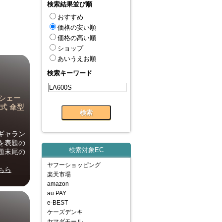
検索結果並び順
おすすめ
価格の安い順
価格の高い順
ショップ
あいうえお順
検索キーワード
ンシェー
 傘式 傘型
ギャラン
を表題の
検索対象EC
題末尾の
ヤフーショッピング
ちら
楽天市場
amazon
au PAY
e-BEST
ケーズデンキ
ヤマダモール