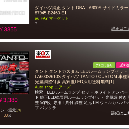
ダイハツ純正 タント DBA-LA600S サイドミラー
87945-B2460-E1
au PAY マーケット
?
￥3355
詳細はこ
タント タントカスタム LEDルームランプセット
LA600S/610S ダイハツ TANTO / CUSTOM 
光量調整付き 高輝度LED採用送料無料[1]
Auto shop ユアーズ
検索：LED ルームランプ セット ホワイト アンバー
ド 純正LED車専用ルームランプセット 光量調 付き
￥3,380
整 室内灯 専用工具付 調整 足元 LM ウェルカム バ
プ バックラ...
イント還元
1％
詳細はこ
33
pt