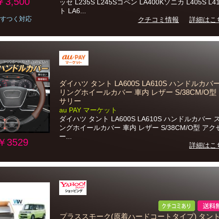
￥3,500
ッセ L235S L245Sコペン LA400Kソニカ L405S L
ト LA6...
すつく対応
クチコミ情報
詳細はこ
ダイハツ タント LA600S LA610S ハンドルカバ
リングホイールカバー 車内 レザー S/38CM/O型
サリー
au PAY マーケット
ダイハツ タント LA600S LA610S ハンドルカバー
ングホイールカバー 車内 レザー S/38CM/O型 ア
ー...
￥3529
詳細はこ
プラススモーク(原着ハードコートタイプ) タント