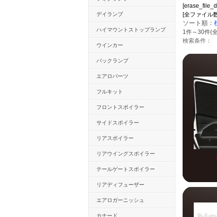
[erase_file_d
デイランプ
[全ファイル数：12
ソート順：
ハイマウントストップランプ
1件～30件(全
検索条件：
ウインカー
バックランプ
エアロパーツ
フルキット
フロントスポイラー
サイドスポイラー
リアスポイラー
リアウイングスポイラー
テールゲートスポイラー
リアディフューザー
エアロガーニッシュ
カナード