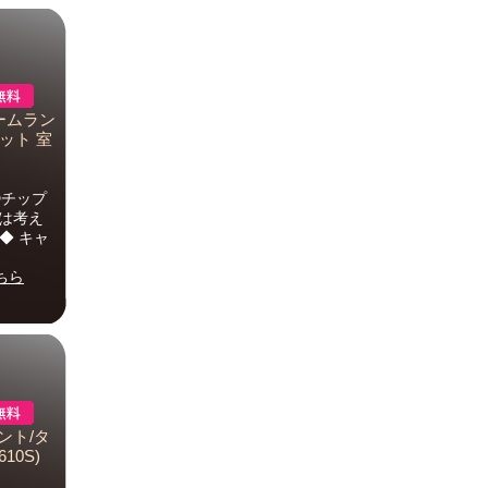
ルームラン
ット 室
Dチップ
では考え
◆ キャ
ちら
ント/タ
610S)