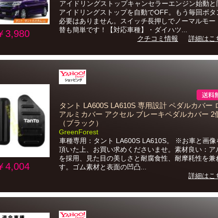
アイドリングストップキャンセラーエンジン始動と
アイドリングストップを自動でOFF。もう毎回ボタ
必要はありません。スイッチ長押しでノーマルモー
替も簡単です！【対応車種】・ダイハツ...
￥3,980
クチコミ情報
詳細はこ
タント LA600S LA610S 専用設計 ペダルカバー
アルミカバー アクセル ブレーキペダルカバー 2
（ブラック）
GreenForest
車種専用：タント LA600S LA610S。 ※お車と画
頂いた上、お買い求めくださいませ。素材良い：ア
を採用、見た目の美しさと耐腐食性、耐摩耗性を兼
￥4,004
す。ゴム素材と表面の凹凸...
詳細はこ