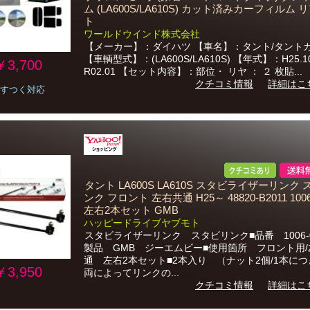
ム (LA600S/LA610S) カット済みカーフィルム 
ト
ワールドウインド株式会社
【メーカー】：ダイハツ 【車名】：タント/タント
【車輌型式】：(LA600S/LA610S) 【年式】：H25.1
￥3,700
R02.01 【セット内容】：部位・ リヤ ： ２ 枚貼...
クチコミ情報
詳細はこ
すつく対応
タント LA600S LA610S スタビライザーリンク
ンク フロント 左右共通 H25～ 48820-B2011 1006
左右2本セット GMB
ハッピードライブヤブモト
スタビライザーリンク スタビリンク■品番 1006-04
製品 GMB ジーエムビー■使用箇所 フロント用/
通 左右2本セット■2本入り （ナット2個/1本に
￥3,950
両によってリンクの...
クチコミ情報
詳細はこ