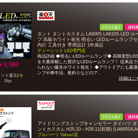
タント タントカスタム LA600S LA610S LED 
プ 高級ホワイト発光 明るい LEDルームランプセ
内灯 工具付き 専用設計 1年保証
ディーシック LED専門店
商品詳細 ◆明るいLEDルームランプ◆ 高輝度型LE
を大量搭載した贅沢なLEDルームランプ！ 従来品
￥3,980
られない爆光ホワイト発光！ ◆アウトドアにも最適
ンプや車中泊、夜釣りなどのア...
イント還元
1％
詳細はこ
39
pt
アイドリングストップキャンセラー ダイハツ タ
ントカスタム H25.10～H28.11(前期) (LA600S/LA
ブルパーツ Yahoo!店