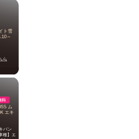
ァイト雪
.10～
ちら
85S ム
00K エキ
エキパン
車種】エ