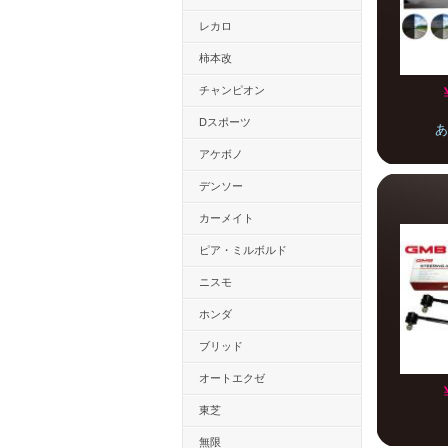
レカロ
柿本改
チャンピオン
Dスポーツ
あ
アケボノ
デンソー
カーメイト
ピア・ミルボルド
ニスモ
ホンダ
ブリッド
オートエクゼ
東芝
無限