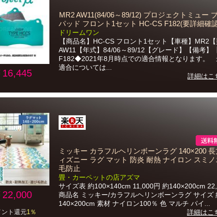
MR2 AW11(84/06～89/12) プロジェクトミュー
パッド フロント1セット HC-CS F182(要詳細確認
ドリームワン
【商品名】HC-CS フロント1セット【車種】MR2
AW11【年式】84/06～89/12【グレード】【備考
F182◆2021年8月時点での適合情報となります。
適合については...
16,445
詳細はこ
ミッキー カラフルヘリンボーンラグ 140×200 長
ィズニー ラグ マット 防炎 耐熱 ナイロン スミノ
毛防止
畳・カーペットの店アズマ
サイズ表 約100×140cm 11,000円 約140×200cm 22
22,000
商品名 ミッキー/カラフルヘリンボーンラグ サイズ 
140×200cm 素材 ナイロン100％ 色 マルチ パイ...
イント還元
1％
詳細はこ