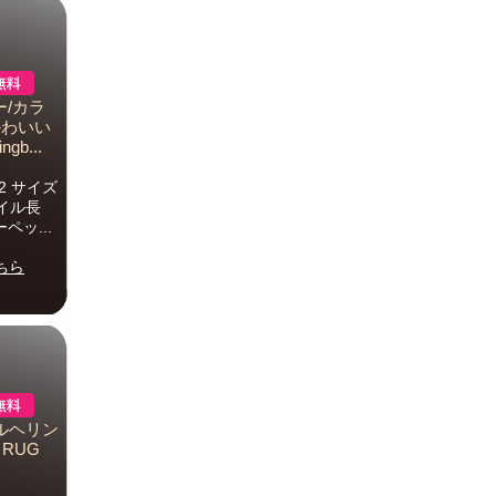
ー/カラ
かわいい
gb...
2 サイズ
パイル長
ッ...
ちら
フルヘリン
e RUG