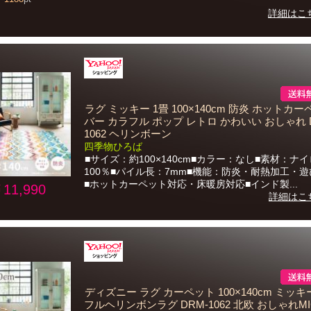
詳細はこ
ラグ ミッキー 1畳 100×140cm 防炎 ホットカ
バー カラフル ポップ レトロ かわいい おしゃれ 
1062 ヘリンボーン
四季物ひろば
■サイズ：約100×140cm■カラー：なし■素材：ナ
100％■パイル長：7mm■機能：防炎・耐熱加工・
■ホットカーペット対応・床暖房対応■インド製...
11,990
詳細はこ
ディズニー ラグ カーペット 100×140cm ミッキ
フルヘリンボンラグ DRM-1062 北欧 おしゃれMI