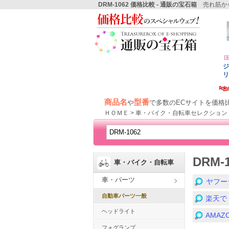
DRM-1062 価格比較 - 通販の宝石箱
売れ筋から
商品名
型番
や
で多数のECサイトを価格
ＨＯＭＥ > 車・バイク・自転車セレクション 
DRM
車・バイク・自転車
車・パーツ
ヤフー
自動車パーツ一般
楽天で
ヘッドライト
AMA
フォグランプ