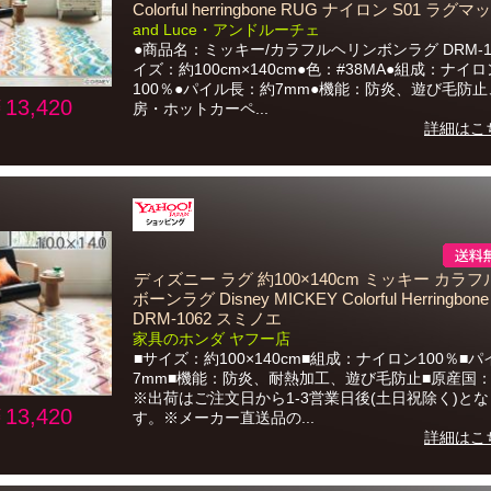
Colorful herringbone RUG ナイロン S01 ラグマ
and Luce・アンドルーチェ
●商品名：ミッキー/カラフルヘリンボンラグ DRM-1
イズ：約100cm×140cm●色：#38MA●組成：ナイロ
100％●パイル長：約7mm●機能：防炎、遊び毛防
13,420
房・ホットカーペ...
詳細はこ
ディズニー ラグ 約100×140cm ミッキー カラ
ボーンラグ Disney MICKEY Colorful Herringbon
DRM-1062 スミノエ
家具のホンダ ヤフー店
■サイズ：約100×140cm■組成：ナイロン100％■
7mm■機能：防炎、耐熱加工、遊び毛防止■原産国
※出荷はご注文日から1-3営業日後(土日祝除く)と
13,420
す。※メーカー直送品の...
詳細はこ