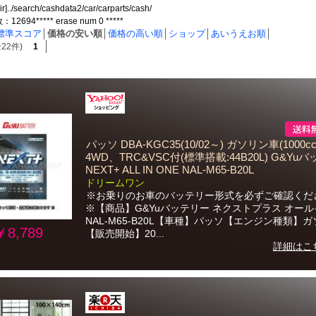
ir]../search/cashdata2/car/carparts/cash/
694***** erase num 0 *****
標準スコア
│
価格の安い順
│
価格の高い順
│
ショップ
│
あいうえお順
│
22件)
1
パッソ DBA-KGC35(10/02～) ガソリン車(1000cc
4WD、TRC&VSC付(標準搭載:44B20L) G&Yu
NEXT+ ALL IN ONE NAL-M65-B20L
ドリームワン
※お乗りのお車のバッテリー形式を必ずご確認くだ
※【商品】G&Yuバッテリー ネクストプラス オー
NAL-M65-B20L【車種】パッソ【エンジン種類】
￥8,789
【販売開始】20...
詳細はこ