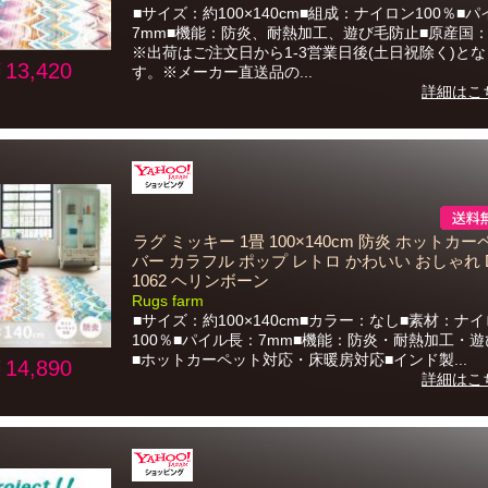
■サイズ：約100×140cm■組成：ナイロン100％■
7mm■機能：防炎、耐熱加工、遊び毛防止■原産国
※出荷はご注文日から1-3営業日後(土日祝除く)と
13,420
す。※メーカー直送品の...
詳細はこ
ラグ ミッキー 1畳 100×140cm 防炎 ホットカ
バー カラフル ポップ レトロ かわいい おしゃれ 
1062 ヘリンボーン
Rugs farm
■サイズ：約100×140cm■カラー：なし■素材：ナ
100％■パイル長：7mm■機能：防炎・耐熱加工・
■ホットカーペット対応・床暖房対応■インド製...
14,890
詳細はこ