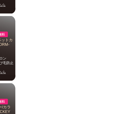
ちら
ーペットカ
DRM-
イロン
遊び毛防止
ちら
ー/カラ
CKEY