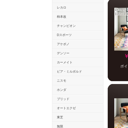
レカロ
柿本改
チャンピオン
Dスポーツ
アケボノ
デンソー
￥
カーメイト
ポイ
ピア・ミルボルド
ニスモ
ホンダ
ブリッド
オートエクゼ
東芝
無限