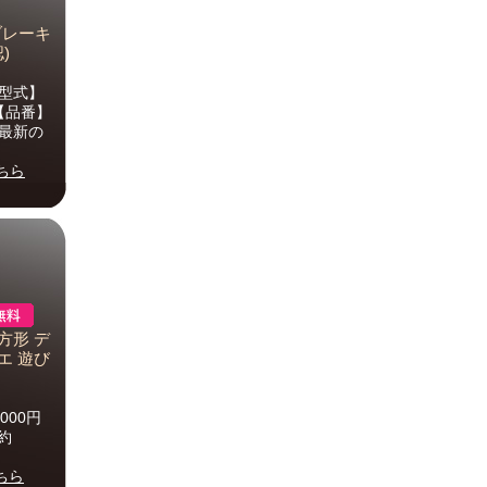
 ブレーキ
)
【型式】
】【品番】
 最新の
ちら
方形 デ
エ 遊び
,000円
約
ちら