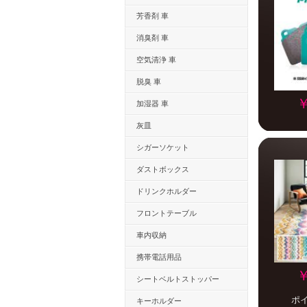
芳香剤 車
消臭剤 車
空気清浄 車
脱臭 車
￥
加湿器 車
灰皿
シガーソケット
ダストボックス
ドリンクホルダー
フロントテーブル
車内収納
携帯電話用品
￥
シートベルトストッパー
ポ
キーホルダー