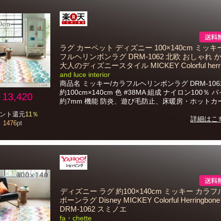
ラグ カーペット ディズニー 100×140cm ミッキ
フルヘリンボンラグ DRM-1062 北欧 おしゃれ 
大人のディズニースタイル MICKEY Colorful herrin
and luce interior
商品名 ミッキー/カラフルヘリンボンラグ DRM-106
約100cm×140cm 色 #38MA 組成 ナイロン100％ 
13,420
約7mm 機能 防炎、遊び毛防止、床暖房・ホットカーペ
ント還元
11％
詳細はこ
1476
pt
ディズニー ラグ 約100×140cm ミッキー カラ
ボーンラグ Disney MICKEY Colorful Herringbon
DRM-1062 スミノエ
fa・chette