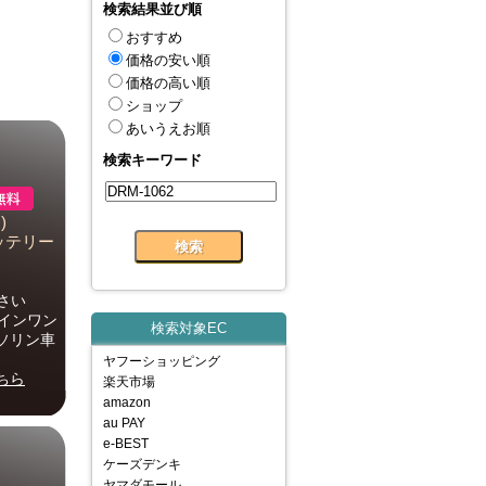
検索結果並び順
おすすめ
価格の安い順
価格の高い順
ショップ
あいうえお順
検索キーワード
)
バッテリー
さい
ルインワン
検索対象EC
ガソリン車
ヤフーショッピング
ちら
楽天市場
amazon
au PAY
e-BEST
ケーズデンキ
ヤマダモール