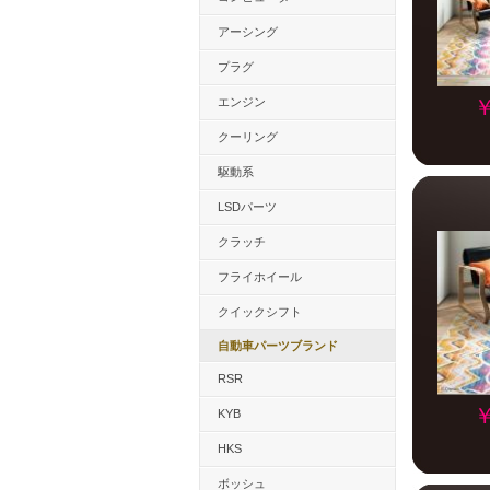
アーシング
プラグ
エンジン
￥
クーリング
駆動系
LSDパーツ
クラッチ
フライホイール
クイックシフト
自動車パーツブランド
RSR
￥
KYB
HKS
ボッシュ