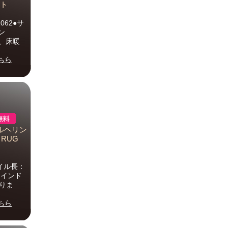
ット
062●サ
ン
止、床暖
ちら
フルヘリン
e RUG
パイル長：
：インド
なりま
ちら