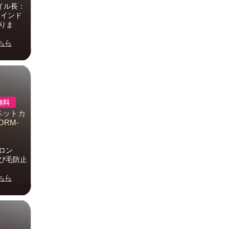
パイル長：
：インド
なりま
ちら
ーペットカ
DRM-
イロン
遊び毛防止
ちら