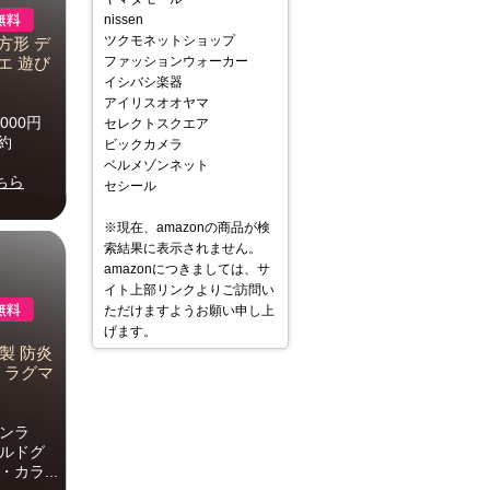
nissen
ツクモネットショップ
方形 デ
ファッションウォーカー
エ 遊び
イシバシ楽器
アイリスオオヤマ
,000円
セレクトスクエア
約
ビックカメラ
ベルメゾンネット
ちら
セシール
※現在、amazonの商品が検
索結果に表示されません。
amazonにつきましては、サ
イト上部リンクよりご訪問い
ただけますようお願い申し上
げます。
ンド製 防炎
 ラグマ
ンラ
ワイルドグ
・カラ...