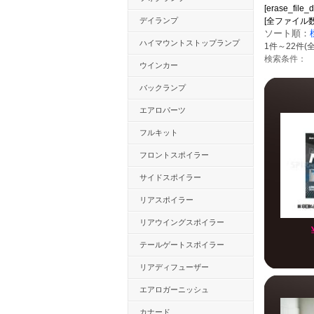
[erase_file_d
デイランプ
[全ファイル数：12
ソート順：
ハイマウントストップランプ
1件～22件(全
検索条件：
ウインカー
バックランプ
エアロパーツ
フルキット
フロントスポイラー
サイドスポイラー
リアスポイラー
リアウイングスポイラー
テールゲートスポイラー
リアディフューザー
エアロガーニッシュ
カナード