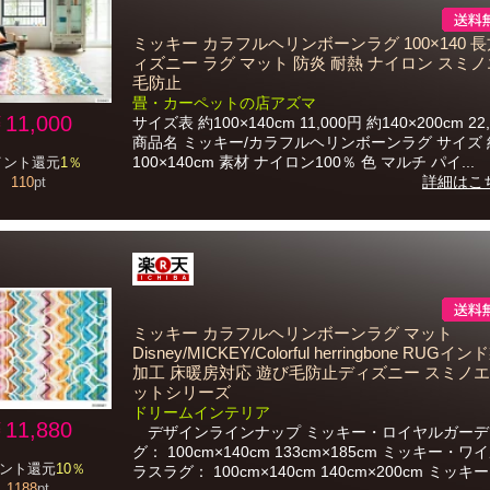
ミッキー カラフルヘリンボーンラグ 100×140 長
ィズニー ラグ マット 防炎 耐熱 ナイロン スミノ
毛防止
畳・カーペットの店アズマ
11,000
サイズ表 約100×140cm 11,000円 約140×200cm 22
商品名 ミッキー/カラフルヘリンボーンラグ サイズ 
100×140cm 素材 ナイロン100％ 色 マルチ パイ...
イント還元
1％
詳細はこ
110
pt
ミッキー カラフルヘリンボーンラグ マット
Disney/MICKEY/Colorful herringbone RUGイ
加工 床暖房対応 遊び毛防止ディズニー スミノエ
ットシリーズ
ドリームインテリア
11,880
デザインラインナップ ミッキー・ロイヤルガーデ
グ： 100cm×140cm 133cm×185cm ミッキー・
ント還元
10％
ラスラグ： 100cm×140cm 140cm×200cm ミッキー
1188
pt