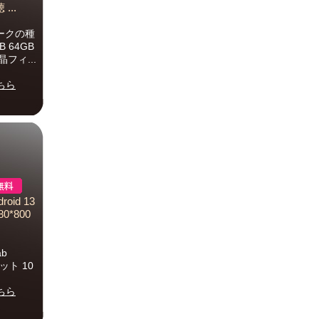
...
ークの種
 64GB
フィ...
ちら
id 13
0*800
b
レット 10
ちら