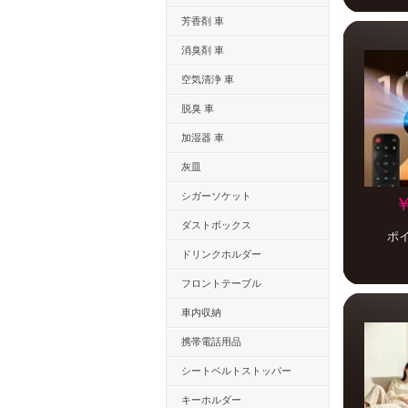
芳香剤 車
消臭剤 車
空気清浄 車
脱臭 車
加湿器 車
灰皿
シガーソケット
￥
ダストボックス
ポ
ドリンクホルダー
フロントテーブル
車内収納
携帯電話用品
シートベルトストッパー
キーホルダー