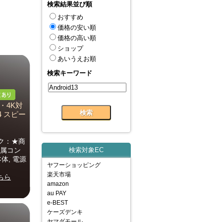
検索結果並び順
おすすめ
価格の安い順
価格の高い順
ショップ
あいうえお順
検索キーワード
V・4K対
4 スピー
ック：★商
付属コン
検索対象EC
体, 電源
ヤフーショッピング
楽天市場
ちら
amazon
au PAY
e-BEST
ケーズデンキ
ヤマダモール