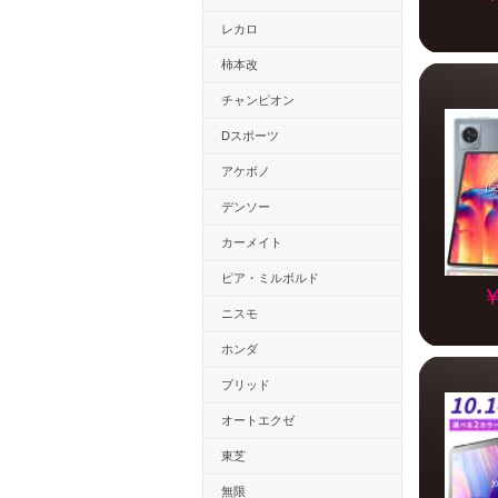
レカロ
柿本改
チャンピオン
Dスポーツ
アケボノ
デンソー
カーメイト
ピア・ミルボルド
￥
ニスモ
ホンダ
ブリッド
オートエクゼ
東芝
無限