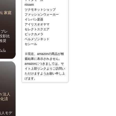
nissen
ツクモネットショップ
転 家庭
ファッションウォーカー
イシバシ楽器
アイリスオオヤマ
セレクトスクエア
スプレ
ビックカメラ
 投影比
ベルメゾンネット
 推奨
セシール
ちら
※現在、amazonの商品が検
索結果に表示されません。
amazonにつきましては、サ
イト上部リンクよりご訪問い
ただけますようお願い申し上
げます。
sh 法人
初期化済
h 法人モデ