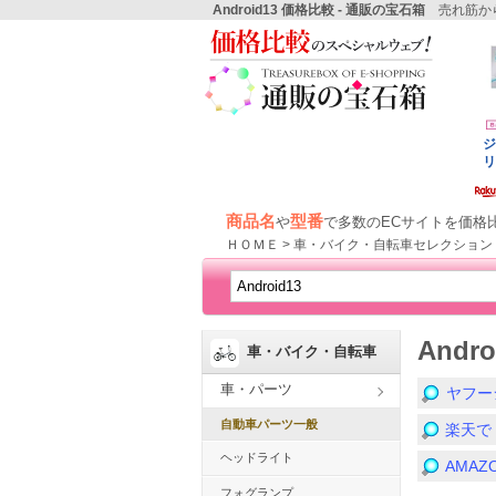
Android13 価格比較 - 通販の宝石箱
売れ筋から
商品名
型番
や
で多数のECサイトを価格
ＨＯＭＥ > 車・バイク・自転車セレクション 
Andr
車・バイク・自転車
車・パーツ
ヤフー
自動車パーツ一般
楽天で「
ヘッドライト
AMA
フォグランプ