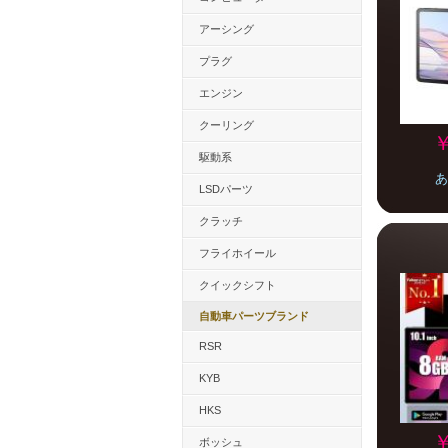
アーシング
プラグ
エンジン
クーリング
￥
駆動系
あ
LSDパーツ
クラッチ
フライホイール
クイックシフト
自動車パーツブランド
RSR
KYB
HKS
￥
ボッシュ