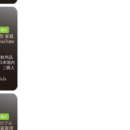
型 家庭
YouTube
い欧州品
日本国内
。ご購入
ちら
真のフル
ー 家庭用