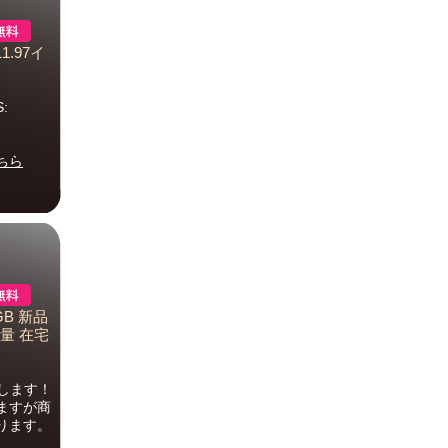
1.97イ
:
ちら
6GB 新品
軽量 在宅
します！
ますが商
ります。