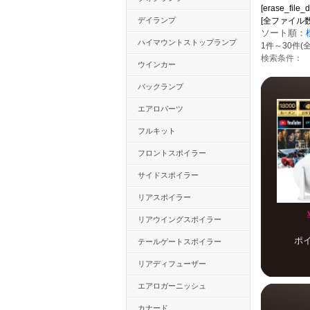
[erase_file_d
デイランプ
[全ファイル数：12
ソート順：
ハイマウントストップランプ
1件～30件(全
検索条件：
ウインカー
バックランプ
エアロパーツ
フルキット
フロントスポイラー
サイドスポイラー
リアスポイラー
リアウイングスポイラー
ポ
テールゲートスポイラー
リアディフューザー
エアロガーニッシュ
カナード