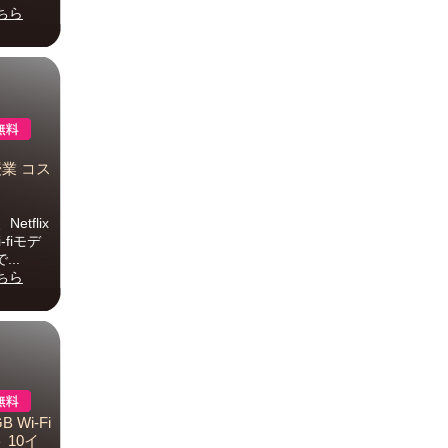
ちら
ト授業 コス
etflix
fiモデ
..
ちら
 Wi-Fi
 10イ