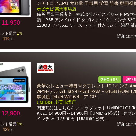
ンチ 8コアCPU 大容量 子供用 学習 読書 動画視聴 
ホビナビ 楽天市場店
備考 届出事業者名：株式会社ハイスピリット PSマ
類：PSE アンドロイド タブレット 10.1 インチ 32GB
11,950
128GB フィルム ケース セット 付き カバー 液晶 液晶
イント還元
1％
詳細はこ
119
pt
豪華なレビュー特典※タブレット 10.1インチ Andro
wi-fiモデル G1 Tab 4+4GB RAM＋64GB ROM 128
解像度 Tablet WiFi6 4コア CP...
UMIDIGI 楽天市場店
関連商品はこちらキッズ タブレット UMIDIGI G1 Ta
12,900
Kids...14,900円～14,900円【UMIDIGI公式】 タブ
インチ w...12,900円【UMIDIGI公式...
イント還元
1％
詳細はこ
129
pt