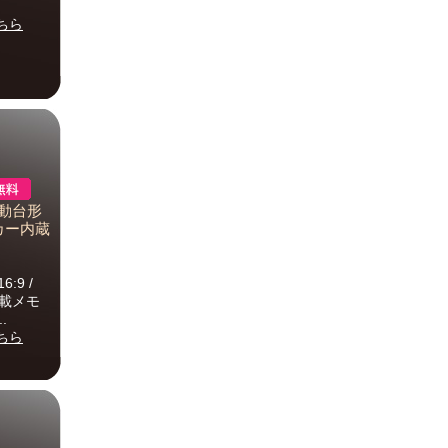
ちら
自動台形
ーカー内蔵
:9 /
搭載メモ
.
ちら