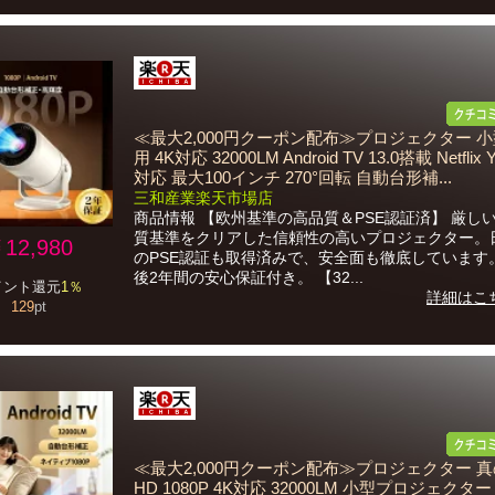
≪最大2,000円クーポン配布≫プロジェクター 小
用 4K対応 32000LM Android TV 13.0搭載 Netflix 
対応 最大100インチ 270°回転 自動台形補...
三和産業楽天市場店
商品情報 【欧州基準の高品質＆PSE認証済】 厳し
質基準をクリアした信頼性の高いプロジェクター。
12,980
のPSE認証も取得済みで、安全面も徹底しています
後2年間の安心保証付き。 【32...
イント還元
1％
詳細はこ
129
pt
≪最大2,000円クーポン配布≫プロジェクター 
HD 1080P 4K対応 32000LM 小型プロジェクタ