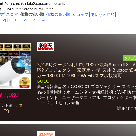
ir]../search/cashdata2/car/carparts/cash/
473***** erase num 0 *****
標準スコア
│
価格の安い順
│
価格の高い順
│
ショップ
│
あいうえお順
│
92件)
1
2
3
4
＼?限時クーポン利用で7182♪?最新Android13 T
応?プロジェクター 家庭用 小型 天井 Bluetooth5.
カー 18000LM 1080P Wi-Fi6 スマホ接続可...
GOSO
商品情報商品名：GOSO 01 プロジェクター スペ
品の推奨用途：ホームシネマ★接続技術：Wi-Fi★
￥7,980
ポーネント：ユーザーマニュアル, プロジェクター本
コード，リモコン★色...
イント還元
1％
詳細はこ
79
pt