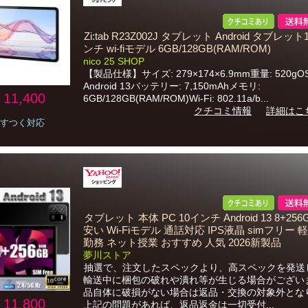
Zi:tab R23Z002J タブレット Android タブレット1
ンチ wi-fiモデル 6GB/128GB(RAM/ROM)
nico 25 SHOP
【製品仕様】サイズ: 279×174×6.9mm重量: 520gOS
Android 13バッテリー: 7,150mAhメモリ:
11,400
6GB/128GB(RAM/ROM)Wi-Fi: 802.11a/b...
クチコミ情報
詳細はこ
すつく対応
タブレット 本体 PC 10インチ Android 13 8+25
安い Wi-Fiモデル 通話対応 IPS液晶 simフリー 
勤務 ネット授業 おすすめ 人気 2026新製品
夢川ストア
抽選で、注文したスペックより、高スペックを発送
輸送中に梱包の破れや潰れ等が生じる場合がござい
品自体に破損がない場合は返品・交換の対象外とな
11,800
上記の問題があれば、返品返金は一切受付...