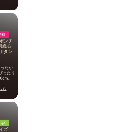
 ポンチ
羽織る
 ボタン
あったか
ぴったり
0cm。
ちら
サイズ