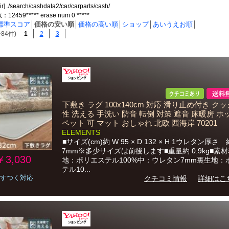
ir]../search/cashdata2/car/carparts/cash/
459***** erase num 0 *****
標準スコア
│
価格の安い順
│
価格の高い順
│
ショップ
│
あいうえお順
│
84件)
1
2
3
下敷き ラグ 100x140cm 対応 滑り止め付き ク
性 洗える 手洗い 防音 転倒 対策 遮音 床暖房 
ペット 可 マット おしゃれ 北欧 西海岸 70201
ELEMENTS
■サイズ(cm)約 W 95 × D 132 × H 1ウレタン厚さ 
7mm※多少サイズは前後します■重量約 0.9kg■素
￥3,030
地：ポリエステル100%中：ウレタン7mm裏生地：
テル10...
すつく対応
クチコミ情報
詳細はこ