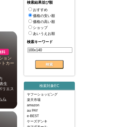
検索結果並び順
おすすめ
価格の安い順
価格の高い順
ショップ
あいうえお順
検索キーワード
ッション
ホットカー
約
材表生
検索対象EC
ポリエス
ヤフーショッピング
ちら
楽天市場
amazon
au PAY
e-BEST
ケーズデンキ
ヤマダモール