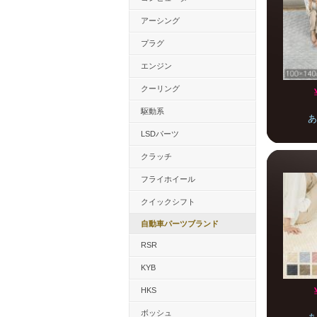
アーシング
プラグ
エンジン
クーリング
駆動系
あ
LSDパーツ
クラッチ
フライホイール
クイックシフト
自動車パーツブランド
RSR
KYB
HKS
ボッシュ