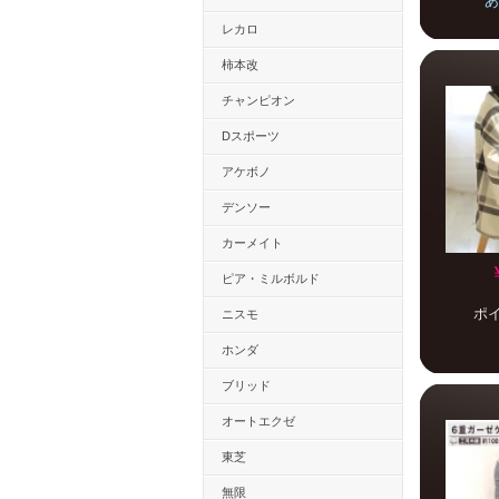
あ
レカロ
柿本改
チャンピオン
Dスポーツ
アケボノ
デンソー
カーメイト
ピア・ミルボルド
ポ
ニスモ
ホンダ
ブリッド
オートエクゼ
東芝
無限