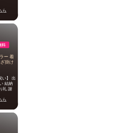
ちら
カラー 着
ひざ掛け
祝い】 出
い 結納
お礼 謝
ちら