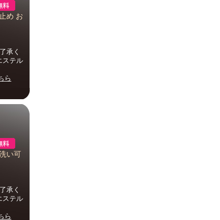
止め お
ズ
ご了承く
エステル
ちら
丸洗い可
ズ
ご了承く
エステル
ちら