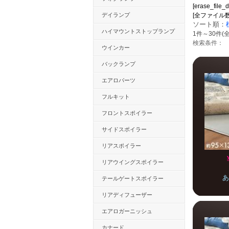
[erase_file_d
デイランプ
[全ファイル数：12
ソート順：
ハイマウントストップランプ
1件～30件(全
検索条件：
ウインカー
バックランプ
エアロパーツ
フルキット
フロントスポイラー
サイドスポイラー
リアスポイラー
リアウイングスポイラー
あ
テールゲートスポイラー
リアディフューザー
エアロガーニッシュ
カナード