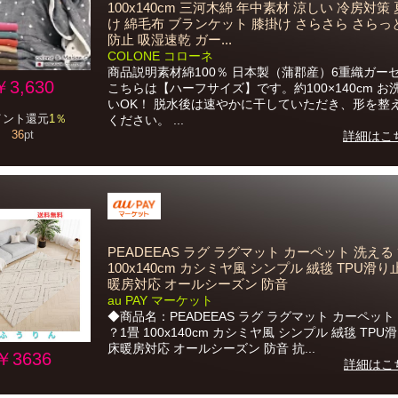
100x140cm 三河木綿 年中素材 涼しい 冷房対策 
け 綿毛布 ブランケット 膝掛け さらさら さらっ
防止 吸湿速乾 ガー...
COLONE コローネ
商品説明素材綿100％ 日本製（蒲郡産）6重織ガー
￥3,630
こちらは【ハーフサイズ】です。約100×140cm お
いOK！ 脱水後は速やかに干していただき、形を整
イント還元
1％
ください。 ...
36
pt
詳細はこ
PEADEEAS ラグ ラグマット カーペット 洗える 
100x140cm カシミヤ風 シンプル 絨毯 TPU滑り
暖房対応 オールシーズン 防音
au PAY マーケット
◆商品名：PEADEEAS ラグ ラグマット カーペット
？1畳 100x140cm カシミヤ風 シンプル 絨毯 TPU
床暖房対応 オールシーズン 防音 抗...
￥3636
詳細はこ