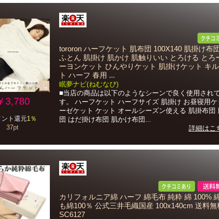
tororon ハーフケット 肌布団 100X140 肌掛け布
ふとん 肌掛け 肌かけ 肌触りいい とろける とろ
ーヨンケット ひんやりケット 肌掛けケット キ
ト ハーフ 春用 ...
眠夢ナビ(ねむなび)
■当店の商品は以下のようなシーンで良く使用され
￥3,780
す。 ハーフケット ハーフサイズ 肌掛け お昼寝用ケ
ーゼケット ケット オールシーズン使える 肌掛布団
イント還元
1％
団 はだ掛け布団 肌かけ布団...
37
pt
詳細はこ
カリフォルニア綿 ハーフ 綿毛布 純粋 綿 100% 
も綿100％ 公式三井毛織国産 100x140cm 送料無
SC6127