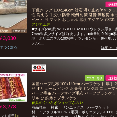
下敷き ラグ 100x140cm 対応 滑り止め付き ク
性 洗える 手洗い 防音 転倒 対策 遮音 床暖房 
ペット 可 マット おしゃれ 北欧 アジアン 70201
アジア工房
■サイズ(cm)約 W 95 × D 132 × H 1ウレタン厚さ 
7mm※多少サイズは前後します。■重量約 0.9kg■
￥3,030
地：ポリエステル100%中：ウレタン7mm裏生地：
テル1...
すつく対応
詳細はこ
国産ハーフ毛布 100x140cm ハーフケット 厚手 
せ ボリューム ピンク お昼寝 ミンク調 ニューマ
ハーフ毛布 ハーフサイズ毛布 ハーフブランケッ
リル ひざ掛け ブランケッ...
寝具のくつろぎショップさのや
￥3,278
商品詳細 検索 サンエックス ハーフケット
材 ：アクリル100％（毛羽）ポリエステル100％
イント還元
1％
布） ニューマイヤー （1枚タイプ） サイズ：