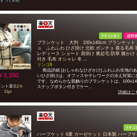
すつく対応
ブランケット 大判 100x140cm ブランケット
ョ ふわふわ ひざ掛け 北欧 ポンチョ 着る毛布 
レディース ショート 肩掛け 裏起毛 防寒 膝かけ
付き 毛布 オシャレ 冬 ...
リンゴ8
商品詳細 [おしゃれなひざかけ]:ふわふわ生地の
￥3,350
いひざ掛けは、オフィスやテレワークの冷え対策に
です。なめらかな肌触りのブランケットは、100x14
イント還元
1％
スナップボタン付きでケー...
33
pt
詳細はこ
ハーフケット 6重 ガーゼケット 日本製 ハーフ