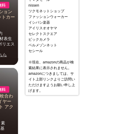
nissen
ツクモネットショップ
ッション
ホットカー
ファッションウォーカー
イシバシ楽器
アイリスオオヤマ
約
セレクトスクエア
素材表生
ビックカメラ
ポリエス
ベルメゾンネット
セシール
ちら
※現在、amazonの商品が検
索結果に表示されません。
amazonにつきましては、サ
イト上部リンクよりご訪問い
ただけますようお願い申し上
げます。
2枚合わ
イヤー
ト アク
 素
（基