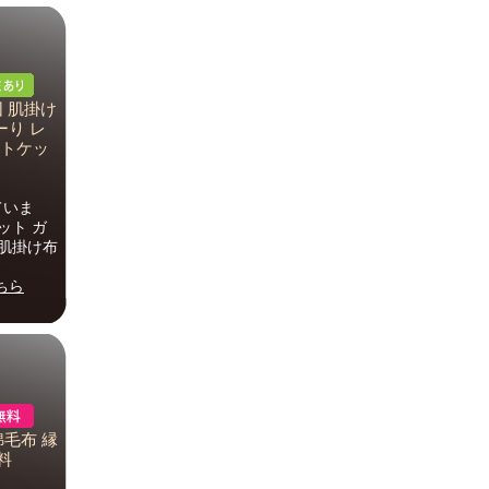
団 肌掛け
ーり レ
ルトケッ
ていま
ット ガ
 肌掛け布
ちら
綿毛布 縁
料