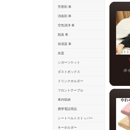
芳香剤 車
消臭剤 車
空気清浄 車
脱臭 車
加湿器 車
灰皿
シガーソケット
ポ
ダストボックス
ドリンクホルダー
フロントテーブル
車内収納
携帯電話用品
シートベルトストッパー
キーホルダー