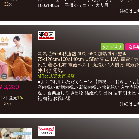
32
pt
100x140cm 子供ジュニア～大人用 ...
詳細はこ
電気毛布 60秒速熱 40℃-65℃加熱 掛け敷き
75x120cm/100x140cm USB給電式 10W 節電 4
れる 着る毛布 電熱ベスト 丸洗い 1人掛け 電気
膝掛け 電気...
MR公式楽天市場店
■よくご利用いただくシーン 【内祝い・お返し・お
￥3,280
産内祝い 結婚内祝い 新築内祝い 快気祝い 入学内祝
返し 香典返し 引き出物 結婚式 引出物 法事 引出物 
イント還元
1％
礼 御礼 お祝い返...
32
pt
詳細はこ