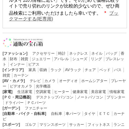
ルタイムの情報に近い」です。そのためで価格比較サ
イトで売り切れのリンクが比較的少ないので、ぜひ商
品検索にご利用いただけましたら幸いです。
ブッ
クマークする(IE専用)
[ファッション]
アクセサリー
│
時計
│
ネックレス
│
ネイル
│
バッグ
│
香
水
│
財布
│
雑貨
│
ジュエリー
│
アパレル
│
シューズ
│
リング
│
ブレスレッ
ト
│
インナー
│
ピアス
[インテリア]
家具
│
収納
│
ラック
│
AVラック
│
チェア
│
ベッド
│
バス
│
雑貨
│
カーテン
[AV・カメラ]
テレビ
│
カメラ
│
オーディオ
│
ホームシアター
│
プレーヤ
ー
│
ビデオカメラ
│
光学機器
[家電]
生活家電
│
空調家電
│
ヒーター
│
健康家電
│
美容家電
│
情報家電
[ＰＣ・周辺機器]
デスクトップパソコン
│
ノートパソコン
│
プリンター
│
ドライバー
│
ＰＣパーツ
[ガーデン]
ファニチャー
[自動車・バイク・自転車]
自転車
│
車パーツ
│
タイヤ
│
ＥＴＣ
│
カーナ
ビ
[スポーツ]
ゴルフ
│
マリンスポーツ
│
サッカー
│
フィットネス
│
ランニ