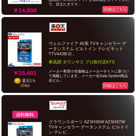
で、目立たずスマ...
￥14,800
詳細はこちら
ヴェルファイア 40系 TVキャンセラー デ
ータシステム ビルトイン テレビキット
TTV443B-D...
車高調 ダウンサス プロ取付店KTS
メーカー希望小売価格はメーカーサイトに基づい
￥15,401
て掲載しています。メーカー名Data System商品
名ビル...
P
還元
1％
154
pt
詳細はこちら
クラウンスポーツ AZSH36W AZSH37W
TVキャンセラー データシステム ビルトイ
ン テレビ...