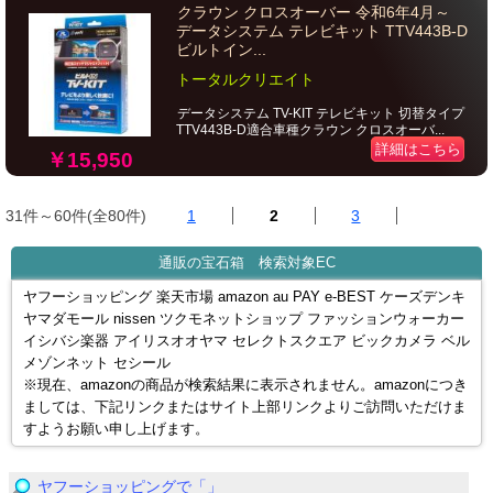
クラウン クロスオーバー 令和6年4月～
データシステム テレビキット TTV443B-D
ビルトイン...
トータルクリエイト
データシステム TV-KIT テレビキット 切替タイプ
TTV443B-D適合車種クラウン クロスオーバ...
詳細はこちら
￥15,950
31件～60件(全80件)
1
2
3
通販の宝石箱 検索対象EC
ヤフーショッピング 楽天市場 amazon au PAY e-BEST ケーズデンキ
ヤマダモール nissen ツクモネットショップ ファッションウォーカー
イシバシ楽器 アイリスオオヤマ セレクトスクエア ビックカメラ ベル
メゾンネット セシール
※現在、amazonの商品が検索結果に表示されません。amazonにつき
ましては、下記リンクまたはサイト上部リンクよりご訪問いただけま
すようお願い申し上げます。
ヤフーショッピングで「」