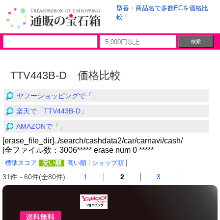
型番・商品名で多数ECを価格比
較！
TTV443B-D 価格比較
ヤフーショッピングで「」
楽天で「TTV443B-D」
AMAZONで「」
[erase_file_dir]../search/cashdata2/car/carnavi/cash/
[全ファイル数：3006***** erase num 0 *****
標準スコア
安い順
高い順
ショップ順
31件～60件(全80件)
1
2
3