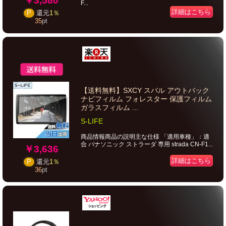
￥3,580
F...
詳細はこちら
P
還元
1％
35
pt
【送料無料】SXCY スバル アウトバック
ナビフィルム フォレスター 保護フィルム
ガラスフィルム ...
S-LIFE
商品情報商品の説明主な仕様 「適用車種」：適
合 パナソニック ストラーダ 専用 strada CN-F1...
￥3,636
詳細はこちら
P
還元
1％
36
pt