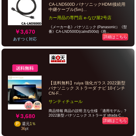
CA-LND500D パナソニックHDMI接続用
中継ケーブル(5m)...
カー用品の専門店 e-なび屋2号店
《メーカー名》パナソニック (Panasonic）《型
￥3,670
番》CA-LND500D(calnd500d)《商...
詳細はこちら
あすつく対応
【送料無料】ruiya 強化ガラス 2022新型
パナソニック ストラーダ ナビ 10インチ
CN-F...
サンティチュール
商品情報 商品の説明 主な仕様 「適用モデル」?
￥3,680
2022新型 パナソニック ストラーダ strada C...
詳細はこちら
P
還元
1％
36
pt