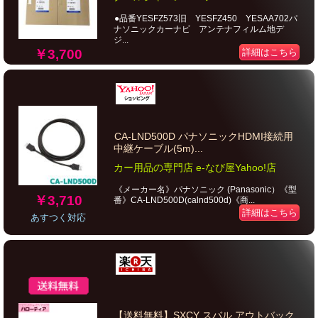
●品番YESFZ573旧 YESFZ450 YESAA702パ
ナソニックカーナビ アンテナフィルム地デ
ジ...
￥3,700
詳細はこちら
CA-LND500D パナソニックHDMI接続用
中継ケーブル(5m)...
カー用品の専門店 e-なび屋Yahoo!店
《メーカー名》パナソニック (Panasonic）《型
￥3,710
番》CA-LND500D(calnd500d)《商...
詳細はこちら
あすつく対応
【送料無料】SXCY スバル アウトバック