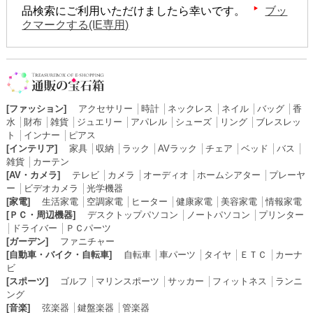
品検索にご利用いただけましたら幸いです。
ブッ
クマークする(IE専用)
[ファッション]
アクセサリー
│
時計
│
ネックレス
│
ネイル
│
バッグ
│
香
水
│
財布
│
雑貨
│
ジュエリー
│
アパレル
│
シューズ
│
リング
│
ブレスレッ
ト
│
インナー
│
ピアス
[インテリア]
家具
│
収納
│
ラック
│
AVラック
│
チェア
│
ベッド
│
バス
│
雑貨
│
カーテン
[AV・カメラ]
テレビ
│
カメラ
│
オーディオ
│
ホームシアター
│
プレーヤ
ー
│
ビデオカメラ
│
光学機器
[家電]
生活家電
│
空調家電
│
ヒーター
│
健康家電
│
美容家電
│
情報家電
[ＰＣ・周辺機器]
デスクトップパソコン
│
ノートパソコン
│
プリンター
│
ドライバー
│
ＰＣパーツ
[ガーデン]
ファニチャー
[自動車・バイク・自転車]
自転車
│
車パーツ
│
タイヤ
│
ＥＴＣ
│
カーナ
ビ
[スポーツ]
ゴルフ
│
マリンスポーツ
│
サッカー
│
フィットネス
│
ランニ
ング
[音楽]
弦楽器
│
鍵盤楽器
│
管楽器