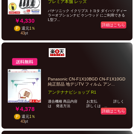
プレミア本舗 レッズ
パナソニック イクリプス トヨタ ダイハツ ディー
ラーオプションナビ ケンウッド にご利用できる
￥4,330
L型フ...
詳細はこちら
P
還元
1％
43
pt
Panasonic CN-F1X10BGD CN-F1X10GD
純正部品 地デジTV フィルム アン...
アンテナナビショップ R1
適合機種 商品内容 お支払 詳しく
は 発送方法 詳しくは ...
￥4,378
詳細はこちら
P
還元
1％
43
pt