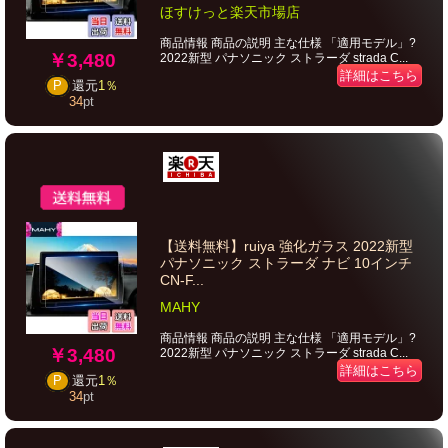
ほすけっと楽天市場店
商品情報 商品の説明 主な仕様 「適用モデル」?
￥3,480
2022新型 パナソニック ストラーダ strada C...
詳細はこちら
P
還元
1％
34
pt
【送料無料】ruiya 強化ガラス 2022新型
パナソニック ストラーダ ナビ 10インチ
CN-F...
MAHY
商品情報 商品の説明 主な仕様 「適用モデル」?
￥3,480
2022新型 パナソニック ストラーダ strada C...
詳細はこちら
P
還元
1％
34
pt