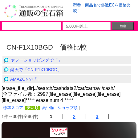
型番・商品名で多数ECを価格比
較！
CN-F1X10BGD 価格比較
ヤフーショッピングで「」
楽天で「CN-F1X10BGD」
AMAZONで「」
[erase_file_dir]../search/cashdata2/car/carnavi/cash/
[全ファイル数：2997[file_erase][file_erase][file_erase]
[file_erase]***** erase num 4 *****
標準スコア
安い順
高い順
ショップ順
1件～30件(全80件)
1
2
3