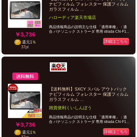
ナビフィルム フォレスター 保護フィルム
ガラスフィルム ...
ハローディア楽天市場店
商品情報商品の説明主な仕様 「適用車種」：適
合 パナソニック ストラーダ 専用 strada CN-F1...
￥3,736
詳細はこちら
P
還元
1％
37
pt
【送料無料】SXCY スバル アウトバック
ナビフィルム フォレスター 保護フィルム
ガラスフィルム ...
雑貨便利くいしんぼう
商品情報商品の説明主な仕様 「適用車種」：適
合 パナソニック ストラーダ 専用 strada CN-F1...
￥3,736
詳細はこちら
P
還元
1％