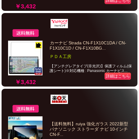
詳細はこちら
￥3,432
カーナビ Strada CN-F1X10C1DA / CN-
F1X10C1D / CN-F1X10BG...
ＰＤＡ工房
【アンチグレアタイプ(非光沢)】保護フィルム(保
護シート)※対応機種 : Panasonic カーナビス...
詳細はこちら
￥3,432
【送料無料】ruiya 強化ガラス 2022新型
パナソニック ストラーダ ナビ 10インチ
CN-F...