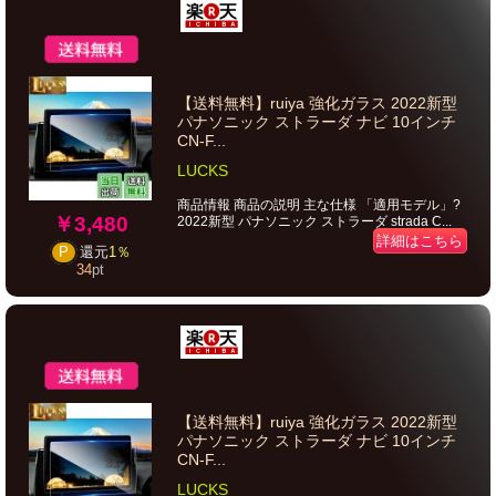
【送料無料】ruiya 強化ガラス 2022新型
パナソニック ストラーダ ナビ 10インチ
CN-F...
LUCKS
商品情報 商品の説明 主な仕様 「適用モデル」?
￥3,480
2022新型 パナソニック ストラーダ strada C...
詳細はこちら
P
還元
1％
34
pt
【送料無料】ruiya 強化ガラス 2022新型
パナソニック ストラーダ ナビ 10インチ
CN-F...
LUCKS