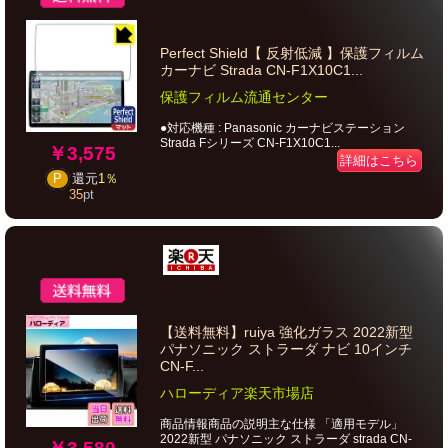
Perfect Shield【 反射低減 】保護フィルム
カーナビ Strada CN-F1X10C1...
保護フィルム流通センター
●対応機種 : Panasonic カーナビステーション
Strada Fシリーズ CN-F1X10C1...
￥3,575
詳細はこちら
P
還元
1％
35
pt
【送料無料】ruiya 強化ガラス 2022新型
パナソニック ストラーダ ナビ 10インチ
CN-F...
ハローディア楽天市場店
商品情報商品の説明主な仕様 「適用モデル」
2022新型 パナソニック ストラーダ strada CN-