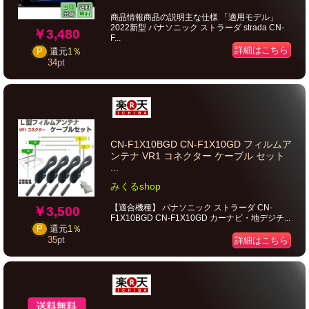
商品情報商品の説明主な仕様 「適用モデル」
2022新型 パナソニック ストラーダ strada CN-
￥3,480
F...
詳細はこちら
P
還元
1％
34
pt
CN-F1X10BGD CN-F1X10GD フィルムア
ンテナ VR1 コネクター ケーブル セット
...
みくるshop
【適合機種】 パナソニック ストラーダ CN-
￥3,500
F1X10BGD CN-F1X10GD カーナビ・地デジチ...
P
還元
1％
35
pt
詳細はこちら