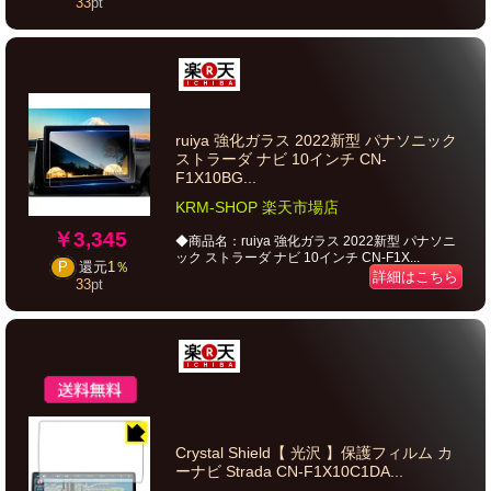
33
pt
ruiya 強化ガラス 2022新型 パナソニック
ストラーダ ナビ 10インチ CN-
F1X10BG...
KRM-SHOP 楽天市場店
￥3,345
◆商品名：ruiya 強化ガラス 2022新型 パナソニ
ック ストラーダ ナビ 10インチ CN-F1X...
P
還元
1％
詳細はこちら
33
pt
Crystal Shield【 光沢 】保護フィルム カ
ーナビ Strada CN-F1X10C1DA...