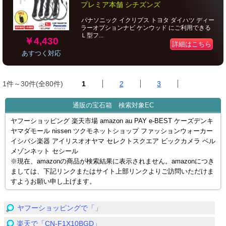
プレミア本舗 シチズンズ
パナソニック イクリプス トヨタ ダイハツ ディー
ラーオプションナビ ケンウッド にご利用できる
Ｌ型フ...
￥4,430
詳細はこちら
あすつく対応
1件～30件(全80件)
1
2
3
通販の宝石箱 検索対象EC
ヤフーショッピング 楽天市場 amazon au PAY e-BEST ケーズデンキ
ヤマダモール nissen ツクモネットショップ ファッションウォーカー
イシバシ楽器 アイリスオオヤマ セレクトスクエア ビックカメラ ベル
メゾンネット セシール
※現在、amazonの商品が検索結果に表示されません。amazonにつき
ましては、下記リンクまたはサイト上部リンクよりご訪問いただけま
すようお願い申し上げます。
ヤフーショッピングで「」
楽天で「CN-F1X10BGD」