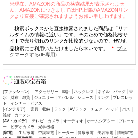
※現在、AMAZONの商品の検索結果が表示されませ
ん。AMAZONにつきましてはHP上部のAMAZONリン
クより直接ご確認されますようお願い申し上げます。
検索ボックスから直接検索されました商品は「リア
ルタイムの情報に近い」です。そのためで価格比較サ
イトで売り切れのリンクが比較的少ないので、ぜひ商
品検索にご利用いただけましたら幸いです。
ブッ
クマークする(IE専用)
[ファッション]
アクセサリー
│
時計
│
ネックレス
│
ネイル
│
バッグ
│
香
水
│
財布
│
雑貨
│
ジュエリー
│
アパレル
│
シューズ
│
リング
│
ブレスレッ
ト
│
インナー
│
ピアス
[インテリア]
家具
│
収納
│
ラック
│
AVラック
│
チェア
│
ベッド
│
バス
│
雑貨
│
カーテン
[AV・カメラ]
テレビ
│
カメラ
│
オーディオ
│
ホームシアター
│
プレーヤ
ー
│
ビデオカメラ
│
光学機器
[家電]
生活家電
│
空調家電
│
ヒーター
│
健康家電
│
美容家電
│
情報家電