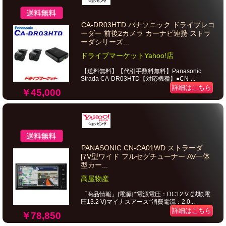
CA-DR03HTD パナソニック ドライブレコ
ーダー 前後2カメラ カーナビ連携 ストラ
ーダシリーズ...
ドライブマーケットYahoo!店
【送料無料】【代引手数料無料】Panasonic
Strada CA-DR03HTD【対応機種】●CN-...
詳細はこちら
￥45,000
PANASONIC CN-CA01WD ストラーダ
[7V型ワイド フルセグチューナー AV一体
型カー...
高屋物産
「商品情報」[電源] *電源電圧：DC12 V (試験電
圧13.2 V)マイナスアース*消費電流：2.0...
詳細はこちら
￥78,850