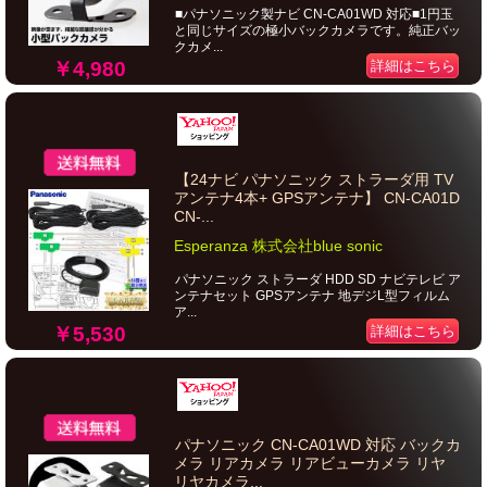
■パナソニック製ナビ CN-CA01WD 対応■1円玉
と同じサイズの極小バックカメラです。純正バッ
クカメ...
￥4,980
詳細はこちら
【24ナビ パナソニック ストラーダ用 TV
アンテナ4本+ GPSアンテナ】 CN-CA01D
CN-...
Esperanza 株式会社blue sonic
パナソニック ストラーダ HDD SD ナビテレビ ア
ンテナセット GPSアンテナ 地デジL型フィルム
ア...
￥5,530
詳細はこちら
パナソニック CN-CA01WD 対応 バックカ
メラ リアカメラ リアビューカメラ リヤ
リヤカメラ...