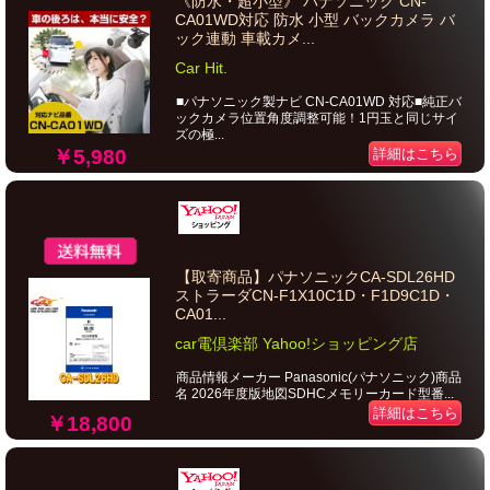
《防水・超小型》 パナソニック CN-
CA01WD対応 防水 小型 バックカメラ バ
ック連動 車載カメ...
Car Hit.
■パナソニック製ナビ CN-CA01WD 対応■純正バ
ックカメラ位置角度調整可能！1円玉と同じサイ
ズの極...
￥5,980
詳細はこちら
【取寄商品】パナソニックCA-SDL26HD
ストラーダCN-F1X10C1D・F1D9C1D・
CA01...
car電倶楽部 Yahoo!ショッピング店
商品情報メーカー Panasonic(パナソニック)商品
名 2026年度版地図SDHCメモリーカード型番...
詳細はこちら
￥18,800