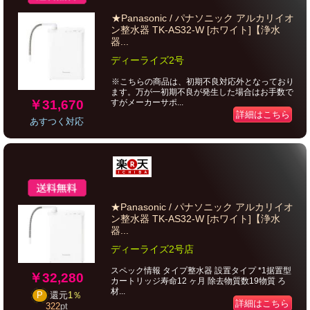
★Panasonic / パナソニック アルカリイオ
ン整水器 TK-AS32-W [ホワイト]【浄水
器...
ディーライズ2号
※こちらの商品は、初期不良対応外となっており
ます。万が一初期不良が発生した場合はお手数で
￥31,670
すがメーカーサポ...
詳細はこちら
あすつく対応
★Panasonic / パナソニック アルカリイオ
ン整水器 TK-AS32-W [ホワイト]【浄水
器...
ディーライズ2号店
スペック情報 タイプ整水器 設置タイプ *1据置型
￥32,280
カートリッジ寿命12 ヶ月 除去物質数19物質 ろ
材...
P
還元
1％
詳細はこちら
322
pt