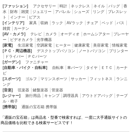
[ファッション]
アクセサリー
│
時計
│
ネックレス
│
ネイル
│
バッグ
│
香
水
│
財布
│
雑貨
│
ジュエリー
│
アパレル
│
シューズ
│
リング
│
ブレスレッ
ト
│
インナー
│
ピアス
[インテリア]
家具
│
収納
│
ラック
│
AVラック
│
チェア
│
ベッド
│
バス
│
雑貨
│
カーテン
[AV・カメラ]
テレビ
│
カメラ
│
オーディオ
│
ホームシアター
│
プレーヤ
ー
│
ビデオカメラ
│
光学機器
[家電]
生活家電
│
空調家電
│
ヒーター
│
健康家電
│
美容家電
│
情報家電
[ＰＣ・周辺機器]
デスクトップパソコン
│
ノートパソコン
│
プリンター
│
ドライバー
│
ＰＣパーツ
[ガーデン]
ファニチャー
[自動車・バイク・自転車]
自転車
│
車パーツ
│
タイヤ
│
ＥＴＣ
│
カーナ
ビ
[スポーツ]
ゴルフ
│
マリンスポーツ
│
サッカー
│
フィットネス
│
ランニ
ング
[音楽]
弦楽器
│
鍵盤楽器
│
管楽器
[レジャー]
旅行用品
│
キャンプ
│
調理器具
│
アウトドアバッグ
│
テーブ
ル・椅子
[携帯版]
通販の宝石箱 携帯版
「通販の宝石箱」は商品名・型番で検索すれば、一度に大手通販サイトの
商品価格を比較できる検索サービスです！