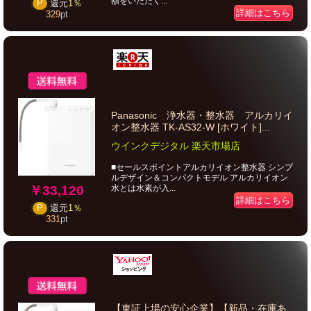
額をいただく...
P
還元
1％
詳細はこちら
329
pt
Panasonic 浄水器・整水器 アルカリイ
オン整水器 TK-AS32-W [ホワイト]...
ウインクデジタル 楽天市場店
■セールスポイントアルカリイオン整水器 シンプ
ルデザイン＆コンパクトモデル アルカリイオン
￥33,120
水とは水素が入...
詳細はこちら
P
還元
1％
331
pt
【東証上場の安心企業】【新品・在庫あ