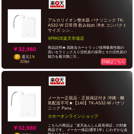
アルカリイオン整水器 パナソニック TK-
AS32-W 日常用 飲み始め 浄水 コンパクト
サイズ シン...
XPRICE楽天市場店
商品説明★ 高除去カートリッジ採用吸着性能の
￥32,980
高いセラミック入り活性炭の採用とその活性炭の
能力を最大限に引...
P
還元
1％
329
pt
詳細はこちら
メーカー正規品・正規保証付き 沖縄・離
島配送不可★【140】TK-AS32-W パナソ
ニック Pana...
カホーオンラインショップ
こちらの商品は「楽天あんしん延長保証」の対象
￥32,980
商品です。 メーカー保証(通常1年）にわずかな金