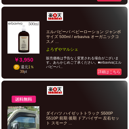
エルバビーバ ベビーローション ジャンボ
サイズ 500ml / erbaviva オーガニックコ
スメ ...
よろずやマルシェ
販売価格は予告なく変更される場合がございま
￥3,950
す。あらかじめご了承ください。■erbaviva(エル
バビーバ...
P
還元
1％
39
pt
詳細はこちら
ダイハツ ハイゼットトラック S500P
S510P 前期 後期 ドアバイザー 左右セッ
ト スモーク ...