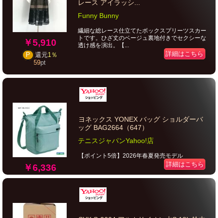
レース アイラッシ...
Funny Bunny
繊細な総レース仕立てたボックスプリーツスカー
トです。ひざ丈のベージュ裏地付きでセクシーな
￥5,910
透け感を演出。【...
詳細はこちら
P
還元
1％
59
pt
ヨネックス YONEX バッグ ショルダーバ
ッグ BAG2664（647）
テニスジャパンYahoo!店
【ポイント5倍】2026年春夏発売モデル
詳細はこちら
￥6,336