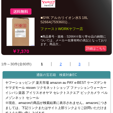
■SYK アルカリイオン水S 18L
S2664(7593601)...
ファーストWORKヤフー店
■商品番号・規格：S2664※取り寄せ品の納期に
ついては、メーカー在庫有時の表記となっており
ます。商品欠...
詳細はこちら
￥7,370
1件～30件(全80件)
1
2
3
通販の宝石箱 検索対象EC
ヤフーショッピング 楽天市場 amazon au PAY e-BEST ケーズデンキ
ヤマダモール nissen ツクモネットショップ ファッションウォーカー
イシバシ楽器 アイリスオオヤマ セレクトスクエア ビックカメラ ベル
メゾンネット セシール
※現在、amazonの商品が検索結果に表示されません。amazonにつき
ましては、下記リンクまたはサイト上部リンクよりご訪問いただけま