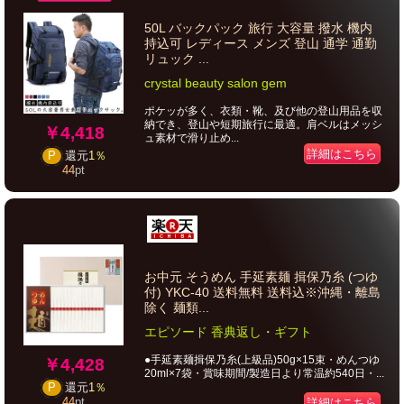
50L バックパック 旅行 大容量 撥水 機内
持込可 レディース メンズ 登山 通学 通勤
リュック ...
crystal beauty salon gem
ポケッが多く、衣類・靴、及び他の登山用品を収
納でき、登山や短期旅行に最適。肩ベルはメッシ
￥4,418
ュ素材で滑り止め...
詳細はこちら
P
還元
1％
44
pt
お中元 そうめん 手延素麺 揖保乃糸 (つゆ
付) YKC-40 送料無料 送料込※沖縄・離島
除く 麺類...
エピソード 香典返し・ギフト
●手延素麺揖保乃糸(上級品)50g×15束・めんつゆ
￥4,428
20ml×7袋・賞味期間/製造日より常温約540日・...
P
還元
1％
44
pt
詳細はこちら