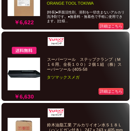
ORANGE TOOL TOKIWA
[特長]●界面活性剤、溶剤を一切含まないアルカリ
洗浄剤です。●無香料・無着色で手軽に使用でき
ます。[仕様...
￥6,622
詳細はこちら
スーパーツール ステップクランプ（Ｍ
１６用、全長１００）２個１組 （株）ス
ーパーツール (40S-58
タツマックスメガ
詳細はこちら
￥6,630
鈴木油脂工業 アルカリイオン水Ｓ１８Ｌ
（ハンドガン付き） 247 x 243 x 405 mm