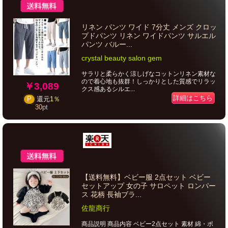
リネン パンツ ワイド 7分丈 メンズ クロッ
プドパンツ リネン ワイドパンツ サルエル
パンツ バルー...
crystal beauty salon gem
サラリと柔らかく涼しげなコットンリネン素材な
ので着心地も抜群！しっかりとした質感でリラッ
￥3,089
クス感あるシルエ...
詳細はこちら
P
還元
1％
30
pt
【送料無料】ベビー服 2点セット ベビー
セットアップ 女の子 サロペット ロンパー
ス 花柄 長袖ブラ...
佐龍商行
商品説明 商品内容 ベビー2点セット 素材 綿・ポ