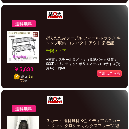
折りたたみテーブル フィールドラック キ
ャンプ収納 コンパクト アウト 多機能...
千陽ストア
●材質：スチール黒メッキ（収納バック材質：
900Dバリスティックポリエステル）●サイズ(使
￥5,630
用時)：約60...
詳細はこちら
P
還元
1％
56
pt
スカート 送料無料 3色 ミディアムスカー
ト タック クロシェ ボックスプリーツ 総