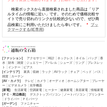
検索ボックスから直接検索されました商品は「リア
ルタイムの情報に近い」です。そのためで価格比較サ
イトで売り切れのリンクが比較的少ないので、ぜひ商
品検索にご利用いただけましたら幸いです。
ブッ
クマークする(IE専用)
[ファッション]
アクセサリー
│
時計
│
ネックレス
│
ネイル
│
バッグ
│
香
水
│
財布
│
雑貨
│
ジュエリー
│
アパレル
│
シューズ
│
リング
│
ブレスレッ
ト
│
インナー
│
ピアス
[インテリア]
家具
│
収納
│
ラック
│
AVラック
│
チェア
│
ベッド
│
バス
│
雑貨
│
カーテン
[AV・カメラ]
テレビ
│
カメラ
│
オーディオ
│
ホームシアター
│
プレーヤ
ー
│
ビデオカメラ
│
光学機器
[家電]
生活家電
│
空調家電
│
ヒーター
│
健康家電
│
美容家電
│
情報家電
[ＰＣ・周辺機器]
デスクトップパソコン
│
ノートパソコン
│
プリンター
│
ドライバー
│
ＰＣパーツ
[ガーデン]
ファニチャー