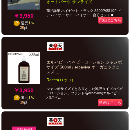
オートパーツ サンライズ
商品詳細 ハイゼット トラック S500P/S510P ド
￥3,950
ア バイザー サイドバイザー 1台分セット ■...
詳細はこちら
P
還元
1％
39
pt
エルバビーバ ベビーローション ジャンボ
サイズ 500ml / erbaviva オーガニックコ
スメ ...
Rocco(ロッコ)
ジャンボサイズでとろりとした乳液タイプのベビ
￥3,950
ーローション。ブランド名erbaviva(エルバビー
バ)スペ...
P
還元
1％
39
pt
詳細はこちら