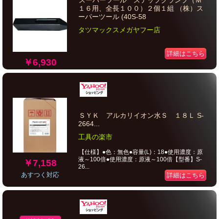
スーパーツール ステップクランプ（Ｍ
１６用、全長１００）２個１組 （株）ス
ーパーツール (40S-58
タツマックスメガヤフー店
詳細はこちら
￥6,930
ＳＹＫ アルカリイオン水Ｓ １８Ｌ S-
2664...
工具の楽市
【仕様】●色：無色●容量(L)：18●使用濃度：原
液～100倍●使用濃度：原液～100倍【型番】S-
￥7,158
26...
あすつく対応
詳細はこちら