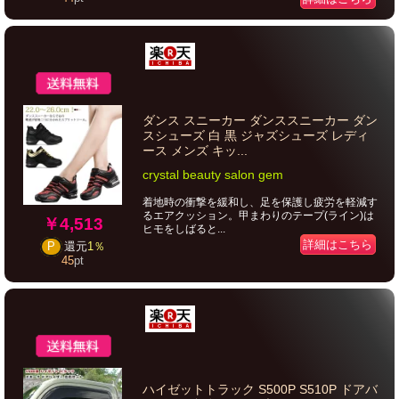
ダンス スニーカー ダンススニーカー ダン
スシューズ 白 黒 ジャズシューズ レディ
ース メンズ キッ...
crystal beauty salon gem
着地時の衝撃を緩和し、足を保護し疲労を軽減す
るエアクッション。甲まわりのテープ(ライン)は
￥4,513
ヒモをしばると...
詳細はこちら
P
還元
1％
45
pt
ハイゼットトラック S500P S510P ドアバ