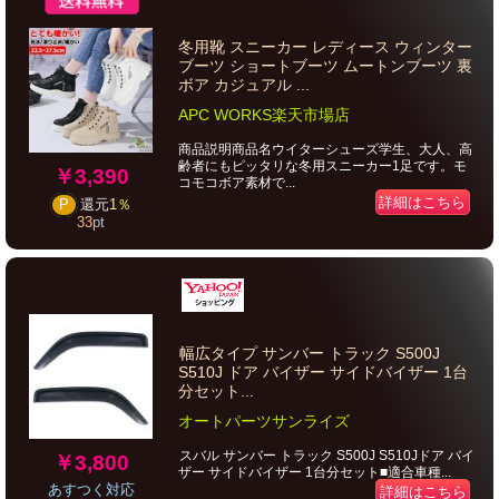
冬用靴 スニーカー レディース ウィンター
ブーツ ショートブーツ ムートンブーツ 裏
ボア カジュアル ...
APC WORKS楽天市場店
商品説明商品名ウイターシューズ学生、大人、高
齢者にもピッタリな冬用スニーカー1足です。モ
￥3,390
コモコボア素材で...
詳細はこちら
P
還元
1％
33
pt
幅広タイプ サンバー トラック S500J
S510J ドア バイザー サイドバイザー 1台
分セット...
オートパーツサンライズ
スバル サンバー トラック S500J S510Jドア バイ
￥3,800
ザー サイドバイザー 1台分セット■適合車種...
あすつく対応
詳細はこちら