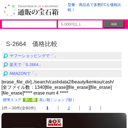
型番・商品名で多数ECを価格比
較！
S-2664 価格比較
ヤフーショッピングで「」
楽天で「S-2664」
AMAZONで「」
[erase_file_dir]../search/cashdata2/beauty/kenkou/cash/
[全ファイル数：1340[file_erase][file_erase][file_erase]
[file_erase]***** erase num 4 *****
標準スコア
安い順
高い順
ショップ順
1件～30件(全80件)
1
2
3