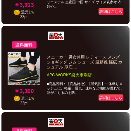
リエステル 生産国 中国 サイズ サイズ表参考 衣
￥3,313
類や...
詳細はこちら
P
還元
1％
33
pt
スニーカー 男女兼用 レディース メンズ
ジョギング ジム シューズ 運動靴 幅広 カ
ジュアル 厚底 ...
APC WORKS楽天市場店
■商品説明：【商品特徴】【通気性】一体織りメ
ッシュは、軽量、通気、速乾など機能が優れて、
￥3,390
熱がこもるのを防...
詳細はこちら
P
還元
1％
33
pt