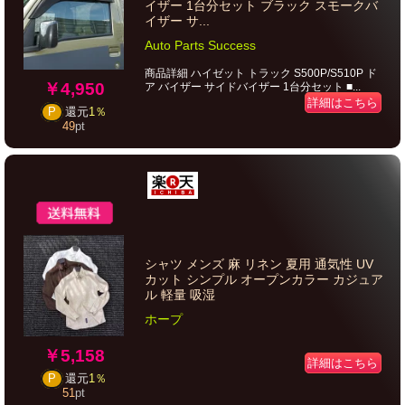
イザー 1台分セット ブラック スモークバ
イザー サ...
Auto Parts Success
商品詳細 ハイゼット トラック S500P/S510P ド
￥4,950
ア バイザー サイドバイザー 1台分セット ■...
詳細はこちら
P
還元
1％
49
pt
シャツ メンズ 麻 リネン 夏用 通気性 UV
カット シンプル オープンカラー カジュア
ル 軽量 吸湿
ホープ
￥5,158
詳細はこちら
P
還元
1％
51
pt