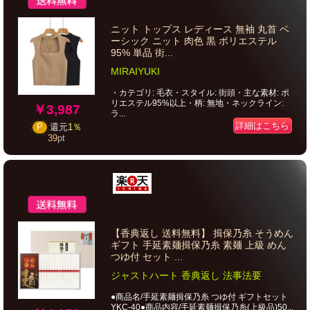
ニット トップス レディース 無袖 丸首 ベ
ーシック ニット 肉色 黒 ポリエステル
95% 単品 街...
MIRAIYUKI
・カテゴリ: 毛衣・スタイル: 街頭・主な素材: ポ
リエステル95%以上・柄: 無地・ネックライン:
￥3,987
ラ...
詳細はこちら
P
還元
1％
39
pt
【香典返し 送料無料】 揖保乃糸 そうめん
ギフト 手延素麺揖保乃糸 素麺 上級 めん
つゆ付 セット ...
ジャストハート 香典返し 法事法要
●商品名/手延素麺揖保乃糸 つゆ付 ギフトセット
YKC-40●商品内容/手延素麺揖保乃糸(上級品)50...