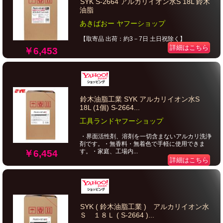
SYK S-2664 アルカリイオン水S 18L 鈴木
油脂
あきばおー ヤフーショップ
【取寄品 出荷：約3－7日 土日祝除く】
詳細はこちら
￥6,453
鈴木油脂工業 SYK アルカリイオン水S
18L (1個) S-2664...
工具ランドヤフーショップ
・界面活性剤、溶剤を一切含まないアルカリ洗浄
剤です。・無香料・無着色で手軽に使用できま
す。・家庭、工場内...
￥6,454
詳細はこちら
SYK ( 鈴木油脂工業 ) アルカリイオン水
Ｓ １８Ｌ ( S-2664 )...