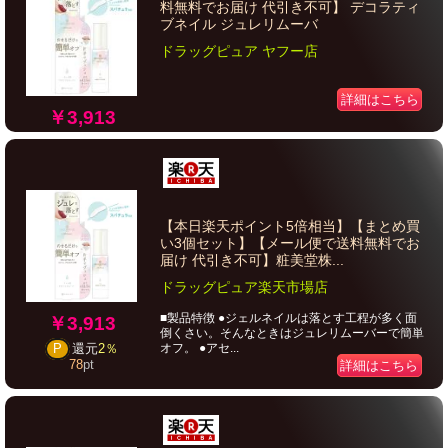
料無料でお届け 代引き不可】 デコラティ
ブネイル ジュレリムーバ
ドラッグピュア ヤフー店
詳細はこちら
￥3,913
【本日楽天ポイント5倍相当】【まとめ買
い3個セット】【メール便で送料無料でお
届け 代引き不可】粧美堂株...
ドラッグピュア楽天市場店
■製品特徴 ●ジェルネイルは落とす工程が多く面
￥3,913
倒くさい。そんなときはジュレリムーバーで簡単
オフ。 ●アセ...
P
還元
2％
78
pt
詳細はこちら