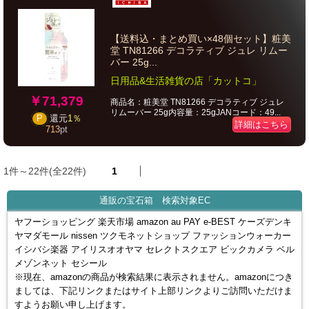
【送料込・まとめ買い×48個セット】粧美
堂 TN81266 デコラティブ ジュレ リムー
バー 25g...
日用品&生活雑貨の店「カットコ」
￥71,379
商品名：粧美堂 TN81266 デコラティブ ジュレ
リムーバー 25g内容量：25gJANコード：49...
P
還元
1％
詳細はこちら
713
pt
1件～22件(全22件)
1
通販の宝石箱 検索対象EC
ヤフーショッピング 楽天市場 amazon au PAY e-BEST ケーズデンキ
ヤマダモール nissen ツクモネットショップ ファッションウォーカー
イシバシ楽器 アイリスオオヤマ セレクトスクエア ビックカメラ ベル
メゾンネット セシール
※現在、amazonの商品が検索結果に表示されません。amazonにつき
ましては、下記リンクまたはサイト上部リンクよりご訪問いただけま
すようお願い申し上げます。