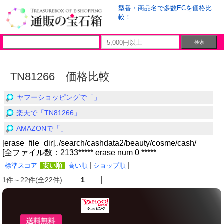
型番・商品名で多数ECを価格比
較！
TN81266 価格比較
ヤフーショッピングで「」
楽天で「TN81266」
AMAZONで「」
[erase_file_dir]../search/cashdata2/beauty/cosme/cash/
[全ファイル数：2133***** erase num 0 *****
標準スコア
安い順
高い順
ショップ順
1件～22件(全22件)
1