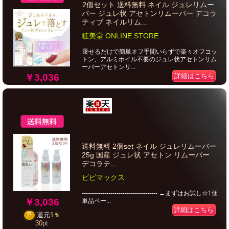
2個セット 送料無料 ネイル ジュレリムー
バー ジュレ状 アセトンリムーバー デコラ
ティブ ネイルリム...
粧美堂 ONLINE STORE
乗せるだけで簡単オフ手間いらずで楽々オフコッ
トン、アルミホイル不要のジュレ状アセトンリム
ーバーアセトンリ...
￥3,036
詳細はこちら
送料無料 2個set ネイル ジュレリムーバー
25g 国産 ジュレ状 アセトン リムーバー
デコラテ...
ビビマックス
------------------------------------- →まずはお試し☆1個
￥3,036
単品ペー...
詳細はこちら
P
還元
1％
30
pt