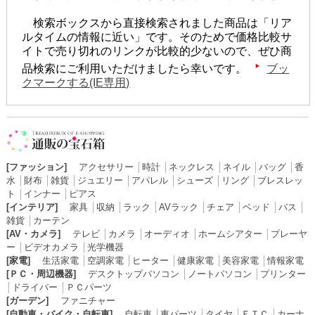
検索ボックスから直接検索されました商品は「リア
ルタイムの情報に近い」です。そのためで価格比較サ
イトで売り切れのリンクが比較的少ないので、ぜひ商
品検索にご利用いただけましたら幸いです。
ブッ
クマークする(IE専用)
[ファッション]
アクセサリー
│
時計
│
ネックレス
│
ネイル
│
バッグ
│
香
水
│
財布
│
雑貨
│
ジュエリー
│
アパレル
│
シューズ
│
リング
│
ブレスレッ
ト
│
インナー
│
ピアス
[インテリア]
家具
│
収納
│
ラック
│
AVラック
│
チェア
│
ベッド
│
バス
│
雑貨
│
カーテン
[AV・カメラ]
テレビ
│
カメラ
│
オーディオ
│
ホームシアター
│
プレーヤ
ー
│
ビデオカメラ
│
光学機器
[家電]
生活家電
│
空調家電
│
ヒーター
│
健康家電
│
美容家電
│
情報家電
[ＰＣ・周辺機器]
デスクトップパソコン
│
ノートパソコン
│
プリンター
│
ドライバー
│
ＰＣパーツ
[ガーデン]
ファニチャー
[自動車・バイク・自転車]
自転車
│
車パーツ
│
タイヤ
│
ＥＴＣ
│
カーナ