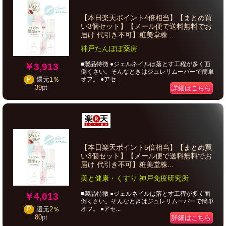
【本日楽天ポイント4倍相当】【まとめ買
い3個セット】【メール便で送料無料でお
届け 代引き不可】粧美堂株...
神戸たんぽぽ薬房
■製品特徴 ●ジェルネイルは落とす工程が多く面
￥3,913
倒くさい。そんなときはジュレリムーバーで簡単
オフ。 ●アセ...
P
還元
1％
39
pt
詳細はこちら
【本日楽天ポイント5倍相当】【まとめ買
い3個セット】【メール便で送料無料でお
届け 代引き不可】粧美堂株...
美と健康・くすり 神戸免疫研究所
■製品特徴 ●ジェルネイルは落とす工程が多く面
￥4,013
倒くさい。そんなときはジュレリムーバーで簡単
オフ。 ●アセ...
P
還元
2％
80
pt
詳細はこちら