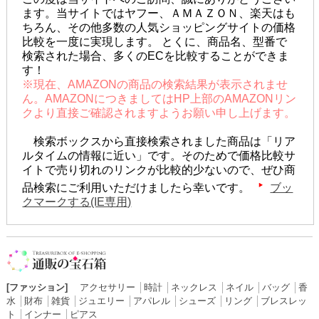
ます。当サイトではヤフー、ＡＭＡＺＯＮ、楽天はも
ちろん、その他多数の人気ショッピングサイトの価格
比較を一度に実現します。 とくに、商品名、型番で
検索された場合、多くのECを比較することができま
す！
※現在、AMAZONの商品の検索結果が表示されませ
ん。AMAZONにつきましてはHP上部のAMAZONリン
クより直接ご確認されますようお願い申し上げます。
検索ボックスから直接検索されました商品は「リア
ルタイムの情報に近い」です。そのためで価格比較サ
イトで売り切れのリンクが比較的少ないので、ぜひ商
品検索にご利用いただけましたら幸いです。
ブッ
クマークする(IE専用)
[ファッション]
アクセサリー
│
時計
│
ネックレス
│
ネイル
│
バッグ
│
香
水
│
財布
│
雑貨
│
ジュエリー
│
アパレル
│
シューズ
│
リング
│
ブレスレッ
ト
│
インナー
│
ピアス