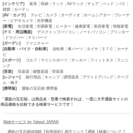
[インテリア]
家具
│
収納
│
ラック
│
AVラック
│
チェア
│
ベッド
│
バス
│
雑貨
│
カーテン
[AV・カメラ]
テレビ
│
カメラ
│
オーディオ
│
ホームシアター
│
プレーヤ
ー
│
ビデオカメラ
│
光学機器
[家電]
生活家電
│
空調家電
│
ヒーター
│
健康家電
│
美容家電
│
情報家電
[ＰＣ・周辺機器]
デスクトップパソコン
│
ノートパソコン
│
プリンター
│
ドライバー
│
ＰＣパーツ
[ガーデン]
ファニチャー
[自動車・バイク・自転車]
自転車
│
車パーツ
│
タイヤ
│
ＥＴＣ
│
カーナ
ビ
[スポーツ]
ゴルフ
│
マリンスポーツ
│
サッカー
│
フィットネス
│
ランニ
ング
[音楽]
弦楽器
│
鍵盤楽器
│
管楽器
[レジャー]
旅行用品
│
キャンプ
│
調理器具
│
アウトドアバッグ
│
テーブ
ル・椅子
[携帯版]
通販の宝石箱 携帯版
「通販の宝石箱」は商品名・型番で検索すれば、一度に大手通販サイトの
商品価格を比較できる検索サービスです！
Webサービス by Yahoo! JAPAN
通販の宝石箱HOME
│
利用規約
│
相互リンク
│
通販
│
検索について
│