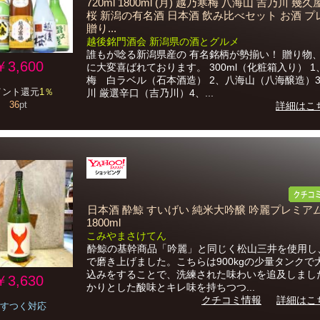
720ml 1800ml (月) 越乃寒梅 八海山 吉乃川 幾久
桜 新潟の有名酒 日本酒 飲み比べセット お酒 
贈り...
越後銘門酒会 新潟県の酒とグルメ
誰もが唸る新潟県産の 有名銘柄が勢揃い！ 贈り物
￥3,600
に大変喜ばれております。 300ml（化粧箱入り） 
梅 白ラベル（石本酒造） 2、八海山（八海醸造）
イント還元
1％
川 厳選辛口（吉乃川）4、...
36
pt
詳細はこ
日本酒 酔鯨 すいげい 純米大吟醸 吟麗プレミア
1800ml
こみやまさけてん
酔鯨の基幹商品「吟麗」と同じく松山三井を使用し、
で磨き上げました。こちらは900kgの少量タンクで
込みをすることで、洗練された味わいを追及しまし
￥3,630
かりとした酸味とキレ味を持ちつつ...
クチコミ情報
詳細はこ
すつく対応