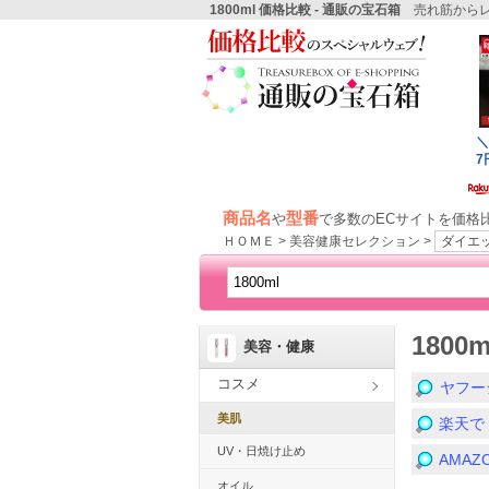
1800ml 価格比較 - 通販の宝石箱
売れ筋からレ
商品名
型番
や
で多数のECサイトを価格
ＨＯＭＥ > 美容健康セレクション >
ダイエ
180
美容・健康
コスメ
ヤフー
美肌
楽天で
UV・日焼け止め
AMA
オイル