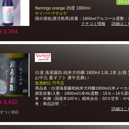
flamingo orange 26度 1800ml
サイバーマサルヤ
国分酒造(鹿児島県)容量：1800mlアルコール度数：
クチコミ情報
詳細はこ
￥3,344
白瀧 湊屋藤助 純米大吟醸 1800ml 1.8L 1本 お酒
お中元 夏ギフト 暑中見舞い
逸酒創伝 弐号店
商品名：白瀧湊屋藤助純米大吟醸1800ml1本メー
酒造容量/入数：1800ml/1本Alc度数：15％～16％
米・米麹（国産米100％）精米歩合：50％甘辛：や
￥3,410
考：商品説明「...
詳細はこ
すつく対応