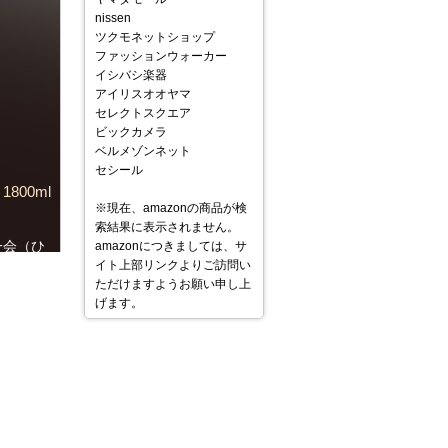
nissen
ツクモネットショップ
ファッションウォーカー
イシバシ楽器
アイリスオオヤマ
セレクトスクエア
ビックカメラ
ベルメゾンネット
セシール
800ml
※現在、amazonの商品が検
索結果に表示されません。
一会（ひ
amazonにつきましては、サ
酒造株式会
イト上部リンクよりご訪問い
料米：愛媛
ただけますようお願い申し上
げます。
ちら