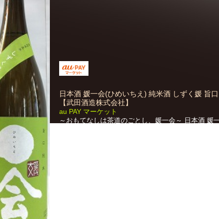
日本酒 媛一会(ひめいちえ) 純米酒 しずく媛 旨口 1
【武田酒造株式会社】
au PAY マーケット
～おもてなしは茶道のごとし、媛一会～ 日本酒 媛
めいちえ） 純米酒 しずく媛 旨口 1800ml 【武田
社】 【商品説明】 ■蔵元：愛媛県西条市三芳 ■原
県産 しずく媛１０...
詳細はこ