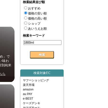
検索結果並び順
おすすめ
価格の安い順
価格の高い順
ショップ
あいうえお順
検索キーワード
とめ」で
い味わ
特別純米
検索対象EC
ちら
ヤフーショッピング
楽天市場
amazon
au PAY
e-BEST
ケーズデンキ
ヤマダモール