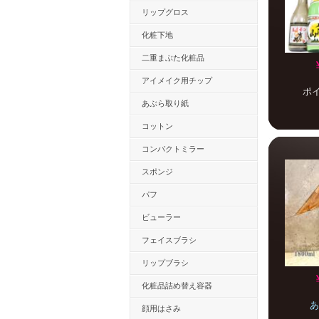
リップグロス
化粧下地
二重まぶた化粧品
アイメイク用チップ
ポ
あぶら取り紙
コットン
コンパクトミラー
スポンジ
パフ
ビューラー
フェイスブラシ
リップブラシ
化粧品詰め替え容器
あ
顔用はさみ