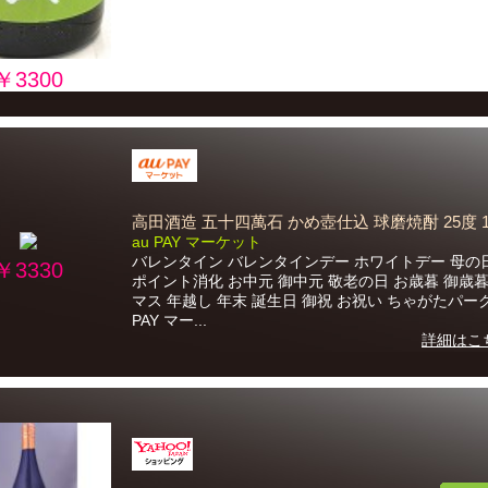
￥3300
高田酒造 五十四萬石 かめ壺仕込 球磨焼酎 25度 18
au PAY マーケット
バレンタイン バレンタインデー ホワイトデー 母の
￥3330
ポイント消化 お中元 御中元 敬老の日 お歳暮 御歳暮
マス 年越し 年末 誕生日 御祝 お祝い ちゃがたパーク
PAY マー...
詳細はこ