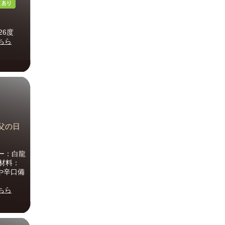
26度
ちら
 父の日
カー：白龍
原材料：
や辛口備
ちら