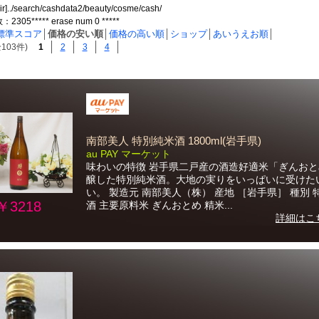
dir]../search/cashdata2/beauty/cosme/cash/
05***** erase num 0 *****
標準スコア
│
価格の安い順
│
価格の高い順
│
ショップ
│
あいうえお順
│
103件)
1
2
3
4
南部美人 特別純米酒 1800ml(岩手県)
au PAY マーケット
味わいの特徴 岩手県二戸産の酒造好適米「ぎんお
醸した特別純米酒。大地の実りをいっぱいに受けた
い。 製造元 南部美人（株） 産地 ［岩手県］ 種別 
￥3218
酒 主要原料米 ぎんおとめ 精米...
詳細はこ