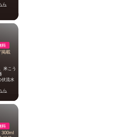
ちら
グ掲載
米、米こう
番
川の伏流水
ちら
00ml