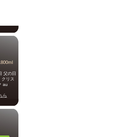
00ml
日 父の日
 クリス
 au
ちら