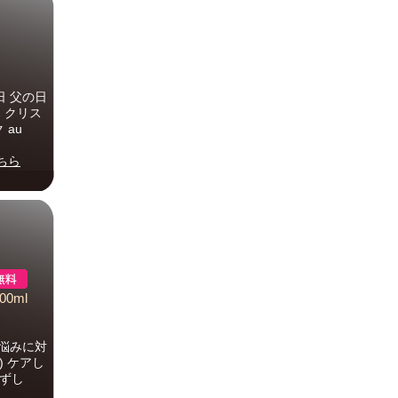
日 父の日
 クリス
 au
ちら
00ml
の悩みに対
) ケアし
ずし