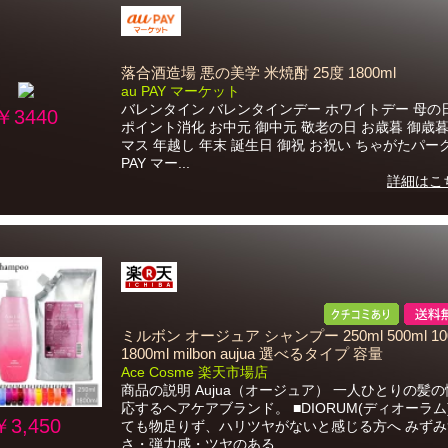
落合酒造場 悪の美学 米焼酎 25度 1800ml
au PAY マーケット
バレンタイン バレンタインデー ホワイトデー 母の
￥3440
ポイント消化 お中元 御中元 敬老の日 お歳暮 御歳暮
マス 年越し 年末 誕生日 御祝 お祝い ちゃがたパーク
PAY マー...
詳細はこ
ミルボン オージュア シャンプー 250ml 500ml 10
1800ml milbon aujua 選べるタイプ 容量
Ace Cosme 楽天市場店
商品の説明 Aujua（オージュア） 一人ひとりの髪
応するヘアケアブランド。 ■DIORUM(ディオーラム
￥3,450
ても物足りず、ハリツヤがないと感じる方へ みずみ
さ・弾力感・ツヤのある...