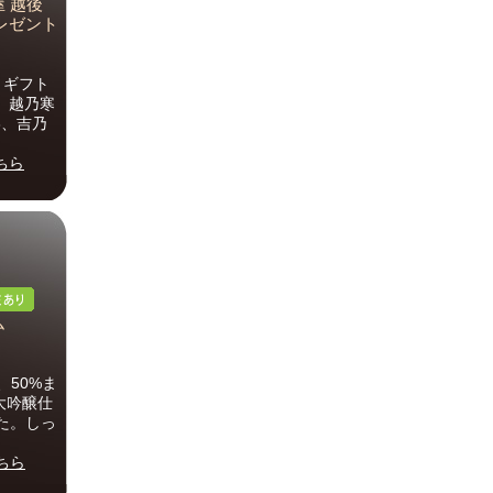
屋 越後
プレゼント
、ギフト
1、越乃寒
3、吉乃
ちら
ム
50%ま
大吟醸仕
た。しっ
ちら