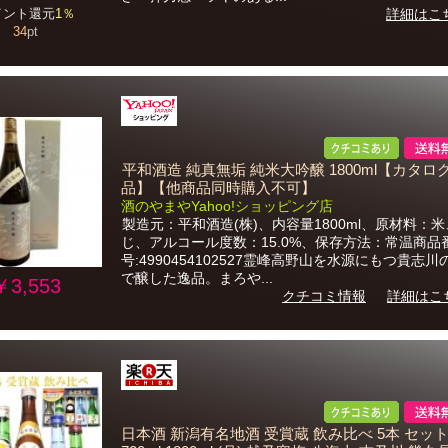
イント還元
1％
詳細はこ
34
pt
平和酒造 純真無垢 純米大吟醸 1800ml【カタロ
品】【他商品同時購入不可】
酒のやまやYahoo!ショッピング店
製造元：平和酒造(株)、内容量1800ml、原材料：
じ、アルコール度数：15.0%、保存方法：常温商品
号:4990454102527霊峰高野山を水源にもつ貴志
で醸した逸品。まろや...
￥3,553
クチコミ情報
詳細はこ
日本酒 新潟有名地酒 受賞蔵 飲み比べ 5本 セット 3