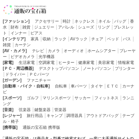
[ファッション]
アクセサリー
│
時計
│
ネックレス
│
ネイル
│
バッグ
│
香
水
│
財布
│
雑貨
│
ジュエリー
│
アパレル
│
シューズ
│
リング
│
ブレスレッ
ト
│
インナー
│
ピアス
[インテリア]
家具
│
収納
│
ラック
│
AVラック
│
チェア
│
ベッド
│
バス
│
雑貨
│
カーテン
[AV・カメラ]
テレビ
│
カメラ
│
オーディオ
│
ホームシアター
│
プレーヤ
ー
│
ビデオカメラ
│
光学機器
[家電]
生活家電
│
空調家電
│
ヒーター
│
健康家電
│
美容家電
│
情報家電
[ＰＣ・周辺機器]
デスクトップパソコン
│
ノートパソコン
│
プリンター
│
ドライバー
│
ＰＣパーツ
[ガーデン]
ファニチャー
[自動車・バイク・自転車]
自転車
│
車パーツ
│
タイヤ
│
ＥＴＣ
│
カーナ
ビ
[スポーツ]
ゴルフ
│
マリンスポーツ
│
サッカー
│
フィットネス
│
ランニ
ング
[音楽]
弦楽器
│
鍵盤楽器
│
管楽器
[レジャー]
旅行用品
│
キャンプ
│
調理器具
│
アウトドアバッグ
│
テーブ
ル・椅子
[携帯版]
通販の宝石箱 携帯版
「通販の宝石箱」は商品名・型番で検索すれば、一度に大手通販サイトの