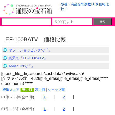
型番・商品名で多数ECを価格比
較！
EF-100BATV 価格比較
ヤフーショッピングで「」
楽天で「EF-100BATV」
AMAZONで「」
[erase_file_dir]../search/cashdata2/av/tv/cash/
[全ファイル数：4828[file_erase][file_erase][file_erase]*****
erase num 3 *****
標準スコア
安い順
高い順
ショップ順
61件～35件(全35件)
1
2
61件～35件(全35件)
1
2