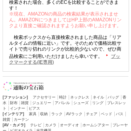
検索された場合、多くのECを比較することができま
す！
※現在、AMAZONの商品の検索結果が表示されませ
ん。AMAZONにつきましてはHP上部のAMAZONリン
クより直接ご確認されますようお願い申し上げます。
検索ボックスから直接検索されました商品は「リア
ルタイムの情報に近い」です。そのためで価格比較サ
イトで売り切れのリンクが比較的少ないので、ぜひ商
品検索にご利用いただけましたら幸いです。
ブッ
クマークする(IE専用)
[ファッション]
アクセサリー
│
時計
│
ネックレス
│
ネイル
│
バッグ
│
香
水
│
財布
│
雑貨
│
ジュエリー
│
アパレル
│
シューズ
│
リング
│
ブレスレッ
ト
│
インナー
│
ピアス
[インテリア]
家具
│
収納
│
ラック
│
AVラック
│
チェア
│
ベッド
│
バス
│
雑貨
│
カーテン
[AV・カメラ]
テレビ
│
カメラ
│
オーディオ
│
ホームシアター
│
プレーヤ
ー
│
ビデオカメラ
│
光学機器