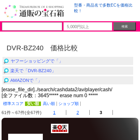
型番・商品名で多数ECを価格比
較！
DVR-BZ240 価格比較
ヤフーショッピングで「」
楽天で「DVR-BZ240」
AMAZONで「」
[erase_file_dir]../search/cashdata2/av/player/cash/
[全ファイル数：3645***** erase num 0 *****
標準スコア
安い順
高い順
ショップ順
61件～67件(全67件)
1
2
3