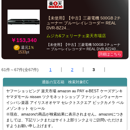
【未使用】【中古】三菱電機 500GB 2チ
ューナー ブルーレイレコーダー REAL
DVR-BZ24...
ムジカ&フェリーチェ楽天市場店
￥153,340
【未使用】【中古】三菱電機 500GB 2チューナ
P
還元
1％
ー ブルーレイレコーダー REAL DVR-BZ240...
1533
pt
詳細はこちら
61件～67件(全67件)
1
2
3
通販の宝石箱 検索対象EC
ヤフーショッピング 楽天市場 amazon au PAY e-BEST ケーズデンキ
ヤマダモール nissen ツクモネットショップ ファッションウォーカー
イシバシ楽器 アイリスオオヤマ セレクトスクエア ビックカメラ ベル
メゾンネット セシール
※現在、amazonの商品が検索結果に表示されません。amazonにつき
ましては、下記リンクまたはサイト上部リンクよりご訪問いただけま
すようお願い申し上げます。