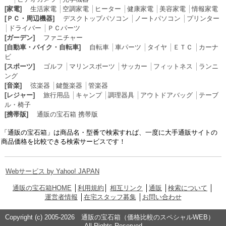
[家電]
生活家電
│
空調家電
│
ヒーター
│
健康家電
│
美容家電
│
情報家電
[ＰＣ・周辺機器]
デスクトップパソコン
│
ノートパソコン
│
プリンター
│
ドライバー
│
ＰＣパーツ
[ガーデン]
ファニチャー
[自動車・バイク・自転車]
自転車
│
車パーツ
│
タイヤ
│
ＥＴＣ
│
カーナ
ビ
[スポーツ]
ゴルフ
│
マリンスポーツ
│
サッカー
│
フィットネス
│
ランニ
ング
[音楽]
弦楽器
│
鍵盤楽器
│
管楽器
[レジャー]
旅行用品
│
キャンプ
│
調理器具
│
アウトドアバッグ
│
テーブ
ル・椅子
[携帯版]
通販の宝石箱 携帯版
「通販の宝石箱」は商品名・型番で検索すれば、一度に大手通販サイトの
商品価格を比較できる検索サービスです！
Webサービス by Yahoo! JAPAN
通販の宝石箱HOME
│
利用規約
│
相互リンク
│
通販
│
検索について
│
運営者情報
│
在宅スタッフ募集
│
お問い合わせ
Copyright (c) 2005-2026 通販の宝石箱（価格比較のスペシャルWEB）
All Rights Reserved