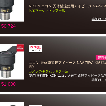
NIKON ニコン 天体望遠鏡用アイピース NAV-7S
お宝マーケットヤフー店
詳細はこ
50,724
ニコン 天体望遠鏡アイピース NAV-7SW 《納期
月》
カメラのキタムラヤフー店
[送料無料][`NIKON`ニコン天体望遠鏡アイピースNAV
詳細はこ
51,000