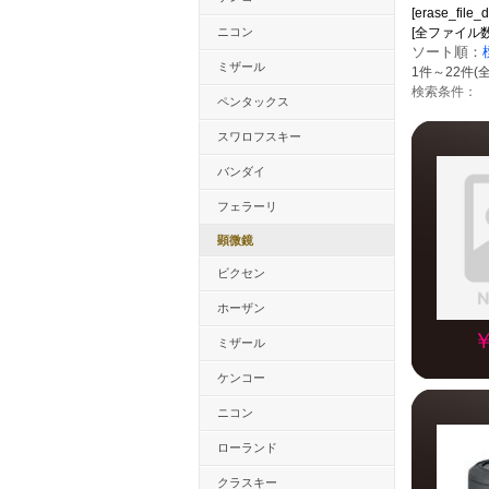
[erase_file_d
ニコン
[全ファイル数：10
ソート順：
ミザール
1件～22件(全
検索条件：
ペンタックス
スワロフスキー
バンダイ
フェラーリ
顕微鏡
ビクセン
ホーザン
￥
ミザール
ケンコー
ニコン
ローランド
クラスキー