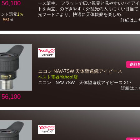
56,100
ース誕生。 フラットで広い視界と見やすいハイア
トを両立。のぞきやすく外乱光の入りにくい目当て
イント還元
1％
光フードにより、快適に天体観察を楽しめ...
561
pt
詳細はこ
ニコン NAV-7SW 天体望遠鏡アイピース
ベスト電器Yahoo!店
ニコン NAV-7SW 天体望遠鏡アイピース 317
詳細はこ
56,100