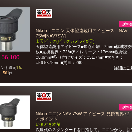
Nikon｜ニコン 天体望遠鏡用アイピース NAV-
7SW[NAV7SW]
楽天ビック(ビックカメラ×楽天)
天体望遠鏡用アイピース■焦点距離：7mm■構成枚数
枚■見掛視界：72°■アイレリーフ：17mm■視野径：
56,100
φ8.8mm■取り付けサイズ：φ31.7mm■大きさ：
φ56.5×78mm■質量：290...
イント還元
1％
詳細はこ
561
pt
Nikon ニコン NAV-7SW アイピース 見掛視界72
イポイント
いまどき本舗
次世代のスタンダードを目指して。ニコンから、新