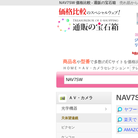
NAV7SW 価格比較 - 通販の宝石箱
売れ筋から
商品名
型番
や
で多数のECサイトを価格
ＨＯＭＥ > ＡＶ・カメラセレクション >
テ
NAV
ＡＶ・カメラ
光学機器
ヤフー
天体望遠鏡
楽天で
ビクセン
AMA
ケンコー