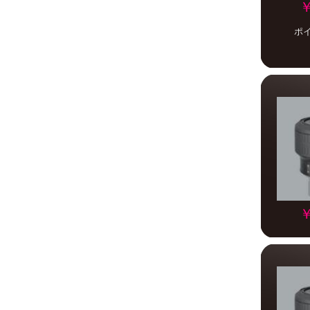
￥
ポ
￥