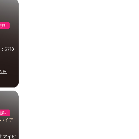
：6群8
ちら
° ハイア
生アイピ