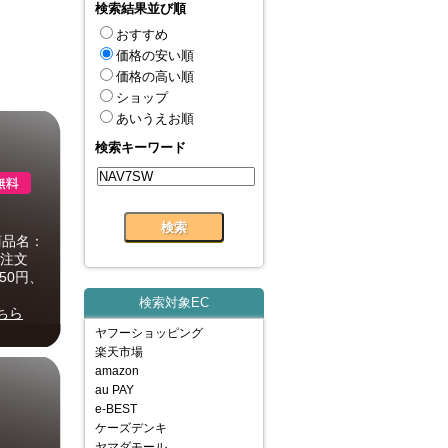
検索結果並び順
おすすめ
価格の安い順
価格の高い順
ショップ
あいうえお順
検索キーワード
商品名：
低注文
50円、
検索対象EC
ちら
ヤフーショッピング
楽天市場
amazon
au PAY
e-BEST
ケーズデンキ
ヤマダモール