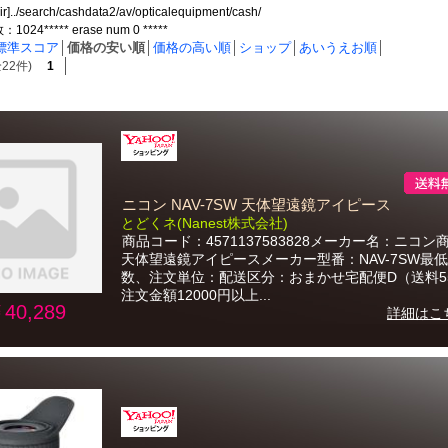
ir]../search/cashdata2/av/opticalequipment/cash/
24***** erase num 0 *****
標準スコア
│
価格の安い順
│
価格の高い順
│
ショップ
│
あいうえお順
│
22件)
1
ニコン NAV-7SW 天体望遠鏡アイピース
とどくネ(Nanest株式会社)
商品コード：4571137583828メーカー名：ニコン
天体望遠鏡アイピースメーカー型番：NAV-7SW最
数、注文単位：配送区分：おまかせ宅配便D（送料5
注文金額12000円以上...
40,289
詳細はこ