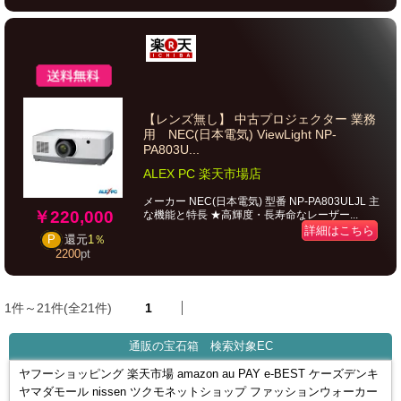
【レンズ無し】 中古プロジェクター 業務
用 NEC(日本電気) ViewLight NP-
PA803U...
ALEX PC 楽天市場店
メーカー NEC(日本電気) 型番 NP-PA803ULJL 主
￥220,000
な機能と特長 ★高輝度・長寿命なレーザー...
詳細はこちら
P
還元
1％
2200
pt
1件～21件(全21件)
1
通販の宝石箱 検索対象EC
ヤフーショッピング 楽天市場 amazon au PAY e-BEST ケーズデンキ
ヤマダモール nissen ツクモネットショップ ファッションウォーカー