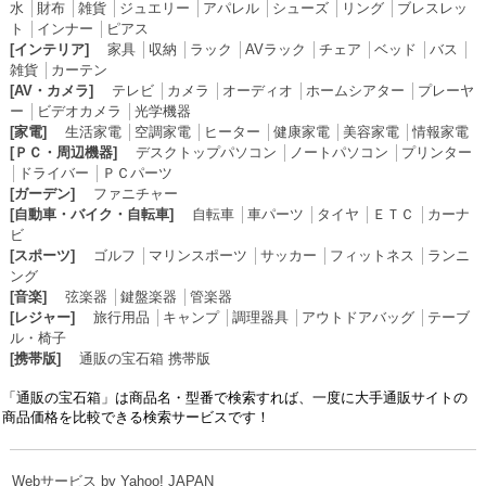
水
│
財布
│
雑貨
│
ジュエリー
│
アパレル
│
シューズ
│
リング
│
ブレスレッ
ト
│
インナー
│
ピアス
[インテリア]
家具
│
収納
│
ラック
│
AVラック
│
チェア
│
ベッド
│
バス
│
雑貨
│
カーテン
[AV・カメラ]
テレビ
│
カメラ
│
オーディオ
│
ホームシアター
│
プレーヤ
ー
│
ビデオカメラ
│
光学機器
[家電]
生活家電
│
空調家電
│
ヒーター
│
健康家電
│
美容家電
│
情報家電
[ＰＣ・周辺機器]
デスクトップパソコン
│
ノートパソコン
│
プリンター
│
ドライバー
│
ＰＣパーツ
[ガーデン]
ファニチャー
[自動車・バイク・自転車]
自転車
│
車パーツ
│
タイヤ
│
ＥＴＣ
│
カーナ
ビ
[スポーツ]
ゴルフ
│
マリンスポーツ
│
サッカー
│
フィットネス
│
ランニ
ング
[音楽]
弦楽器
│
鍵盤楽器
│
管楽器
[レジャー]
旅行用品
│
キャンプ
│
調理器具
│
アウトドアバッグ
│
テーブ
ル・椅子
[携帯版]
通販の宝石箱 携帯版
「通販の宝石箱」は商品名・型番で検索すれば、一度に大手通販サイトの
商品価格を比較できる検索サービスです！
Webサービス by Yahoo! JAPAN