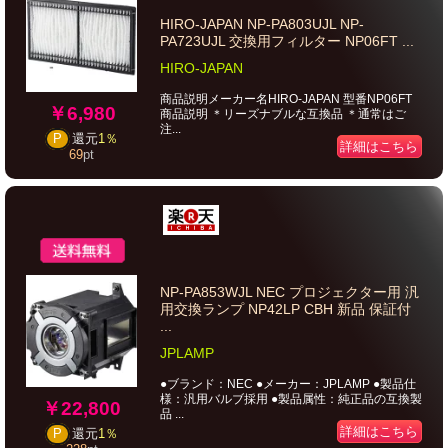
HIRO-JAPAN NP-PA803UJL NP-
PA723UJL 交換用フィルター NP06FT ...
HIRO-JAPAN
商品説明メーカー名HIRO-JAPAN 型番NP06FT
￥6,980
商品説明 ＊リーズナブルな互換品 ＊通常はご
注...
P
還元
1％
詳細はこちら
69
pt
NP-PA853WJL NEC プロジェクター用 汎
用交換ランプ NP42LP CBH 新品 保証付
...
JPLAMP
●ブランド：NEC ●メーカー：JPLAMP ●製品仕
様：汎用バルブ採用 ●製品属性：純正品の互換製
￥22,800
品 ...
詳細はこちら
P
還元
1％