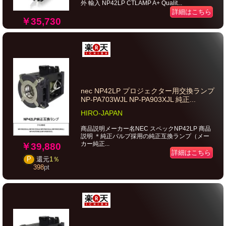
外 輸入 NP42LP CTLAMP A+ Qualit...
詳細はこちら
￥35,730
nec NP42LP プロジェクター用交換ランプ
NP-PA703WJL NP-PA903XJL 純正...
HIRO-JAPAN
商品説明メーカー名NEC スペックNP42LP 商品
説明 ＊純正バルブ採用の純正互換ランプ（メー
カー純正...
￥39,880
詳細はこちら
P
還元
1％
398
pt