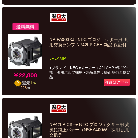
NP-PA903XJL NEC プロジェクター用 汎
用交換ランプ NP42LP CBH 新品 保証付
...
JPLAMP
●ブランド：NEC ●メーカー：JPLAMP ●製品仕
様：汎用バルブ採用 ●製品属性：純正品の互換製
￥22,800
品 ...
詳細はこちら
P
還元
1％
228
pt
NP42LP CBH+ NEC プロジェクター用 光
源に純正バナー（NSHA400W）採用 汎用
交換ラ...