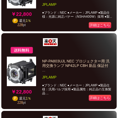
JPLAMP
●ブランド：NEC ●メーカー：JPLAMP ●製品仕
￥22,800
様：光源に純正バナー（NSHA400W）採用 ●製...
P
還元
1％
228
pt
詳細はこちら
NP-PA803UJL NEC プロジェクター用 汎
用交換ランプ NP42LP CBH 新品 保証付
...
JPLAMP
●ブランド：NEC ●メーカー：JPLAMP ●製品仕
様：汎用バルブ採用 ●製品属性：純正品の互換製
￥22,800
品 ...
詳細はこちら
P
還元
1％
228
pt