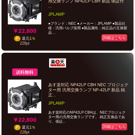
用交換ランプ NP42LP CBH 新品 保証付
...
JPLAMP
●ブランド：NEC ●メーカー：JPLAMP ●製品仕
様：汎用バルブ採用 ●製品属性：純正品の互換製
￥22,800
品 ...
詳細はこちら
P
還元
1％
228
pt
あす楽対応 NP42LP CBH NEC プロジェク
ター用 汎用交換ランプ NP-42LP 新品 純
正...
JPLAMP
あす楽対応のNP42LP CBHは、NECプロジェク
ター用の汎用交換ランプです。 純正互換品であ
￥22,800
り、保証...
詳細はこちら
P
還元
1％
228
pt