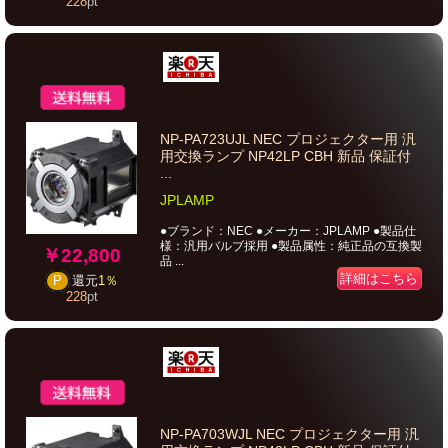
228
pt
NP-PA723UJL NEC プロジェクター用 汎
用交換ランプ NP42LP CBH 新品 保証付
...
JPLAMP
●ブランド：NEC ●メーカー：JPLAMP ●製品仕
様：汎用バルブ採用 ●製品属性：純正品の互換製
￥22,800
品 ...
詳細はこちら
P
還元
1％
228
pt
NP-PA703WJL NEC プロジェクター用 汎