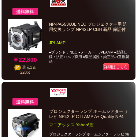
NP-PA653UJL NEC プロジェクター用 汎
用交換ランプ NP42LP CBH 新品 保証付
...
JPLAMP
●ブランド：NEC ●メーカー：JPLAMP ●製品仕
様：汎用バルブ採用 ●製品属性：純正品の互換製
￥22,800
品 ...
詳細はこちら
P
還元
1％
228
pt
プロジェクターランプ ホームシアター テ
レビ NP42LP CTLAMP A+ Quality NP4...
マニアックス Yahoo!店
プロジェクターランプ ホームシアター テレビ 海