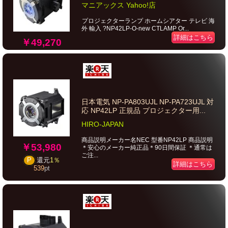
マニアックス Yahoo!店
プロジェクターランプ ホームシアター テレビ 海
外 輸入 ?NP42LP-O-new CTLAMP Or...
詳細はこちら
￥49,270
日本電気 NP-PA803UJL NP-PA723UJL 対
応 NP42LP 正規品 プロジェクター用...
HIRO-JAPAN
商品説明メーカー名NEC 型番NP42LP 商品説明
￥53,980
＊安心のメーカー純正品＊90日間保証 ＊通常は
ご注...
P
還元
1％
詳細はこちら
539
pt