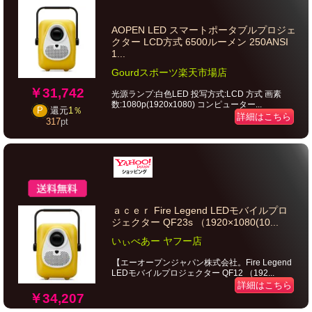
AOPEN LED スマートポータブルプロジェ
クター LCD方式 6500ルーメン 250ANSI
1...
Gourdスポーツ楽天市場店
￥31,742
光源ランプ:白色LED 投写方式:LCD 方式 画素
数:1080p(1920x1080) コンピューター...
P
還元
1％
詳細はこちら
317
pt
ａｃｅｒ Fire Legend LEDモバイルプロ
ジェクター QF23s （1920×1080(10...
いぃべあー ヤフー店
【エーオープンジャパン株式会社。Fire Legend
LEDモバイルプロジェクター QF12 （192...
詳細はこちら
￥34,207