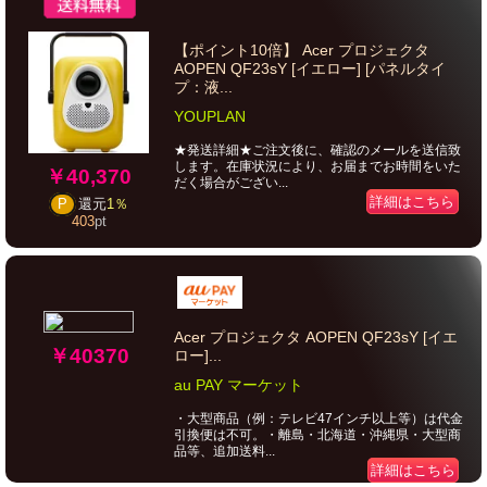
【ポイント10倍】 Acer プロジェクタ
AOPEN QF23sY [イエロー] [パネルタイ
プ：液...
YOUPLAN
★発送詳細★ご注文後に、確認のメールを送信致
します。在庫状況により、お届までお時間をいた
￥40,370
だく場合がござい...
詳細はこちら
P
還元
1％
403
pt
Acer プロジェクタ AOPEN QF23sY [イエ
￥40370
ロー]...
au PAY マーケット
・大型商品（例：テレビ47インチ以上等）は代金
引換便は不可。・離島・北海道・沖縄県・大型商
品等、追加送料...
詳細はこちら