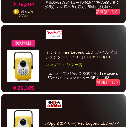
型番:QF23sYJANコード:4515777647588明るく
￥26,304
鮮明なフルHD出力対応で、気軽に持ち運べ...
P
還元
1％
詳細はこちら
263
pt
ａｃｅｒ Fire Legend LEDモバイルプロ
ジェクター QF23s （1920×1080(10...
コンプモト ヤフー店
【エーオープンジャパン株式会社。Fire Legend
LEDモバイルプロジェクター QF12 （192...
詳細はこちら
￥26,305
AOpen(エイサー) Fire Legend LEDモバイ