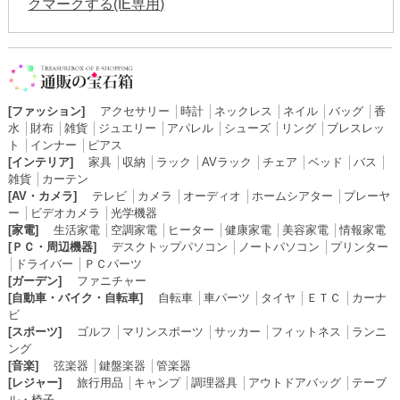
クマークする(IE専用)
[ファッション]
アクセサリー
│
時計
│
ネックレス
│
ネイル
│
バッグ
│
香
水
│
財布
│
雑貨
│
ジュエリー
│
アパレル
│
シューズ
│
リング
│
ブレスレッ
ト
│
インナー
│
ピアス
[インテリア]
家具
│
収納
│
ラック
│
AVラック
│
チェア
│
ベッド
│
バス
│
雑貨
│
カーテン
[AV・カメラ]
テレビ
│
カメラ
│
オーディオ
│
ホームシアター
│
プレーヤ
ー
│
ビデオカメラ
│
光学機器
[家電]
生活家電
│
空調家電
│
ヒーター
│
健康家電
│
美容家電
│
情報家電
[ＰＣ・周辺機器]
デスクトップパソコン
│
ノートパソコン
│
プリンター
│
ドライバー
│
ＰＣパーツ
[ガーデン]
ファニチャー
[自動車・バイク・自転車]
自転車
│
車パーツ
│
タイヤ
│
ＥＴＣ
│
カーナ
ビ
[スポーツ]
ゴルフ
│
マリンスポーツ
│
サッカー
│
フィットネス
│
ランニ
ング
[音楽]
弦楽器
│
鍵盤楽器
│
管楽器
[レジャー]
旅行用品
│
キャンプ
│
調理器具
│
アウトドアバッグ
│
テーブ
ル・椅子