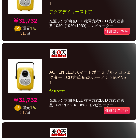
1...
アクアデイリーストア
￥31,732
光源ランプ:白色LED 投写方式:LCD 方式 画素
数:1080p(1920x1080) コンピューター...
P
還元
1％
詳細はこちら
317
pt
AOPEN LED スマートポータブルプロジェ
クター LCD方式 6500ルーメン 250ANSI
1...
fleurette
￥31,732
光源ランプ:白色LED 投写方式:LCD 方式 画素
数:1080P(1920x1080) コンピューター...
P
還元
1％
詳細はこちら
317
pt