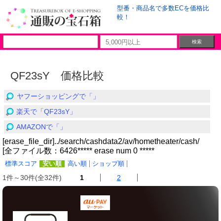
型番・商品名で多数ECを価格比
較！
QF23sY 価格比較
ヤフーショッピングで「」
楽天で「QF23sY」
AMAZONで「」
[erase_file_dir]../search/cashdata2/av/hometheater/cash/
[全ファイル数：6426***** erase num 0 *****
標準スコア
安い順
高い順
ショップ順
1件～30件(全32件)
1
2