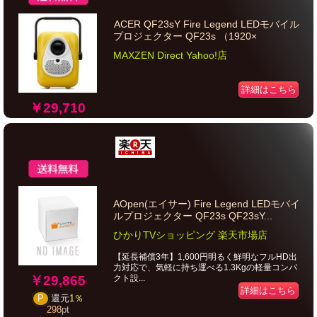
ACER QF23sY Fire Legend LEDモバイル
プロジェクター QF23s （1920×
MAXZEN Direct Yahoo!店
詳細はこちら
￥29,710
AOpen(エイサー) Fire Legend LEDモバイ
ルプロジェクター QF23s QF23sY...
ひかりTVショッピング 楽天市場店
【延長補償3年】1,600円明るく鮮明なフルHD出
力対応で、気軽に持ち運べる1.3Kgの軽量コンパ
￥29,865
クト設...
詳細はこちら
P
還元
1％
298
pt