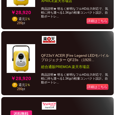
XPRICE楽天市場店
商品説明★ 明るく鮮明なフルHD出力対応で、気
￥28,920
軽に持ち運べる1.3Kgの軽量コンパクト設計。自
動ポートレ...
P
還元
1％
詳細はこちら
289
pt
QF23sY ACER [Fire Legend LEDモバイル
プロジェクター QF23s （1920...
総合通販PREMOA 楽天市場店
商品説明★ 明るく鮮明なフルHD出力対応で、気
￥28,920
軽に持ち運べる1.3Kgの軽量コンパクト設計。自
動ポートレ...
P
還元
1％
詳細はこちら
289
pt