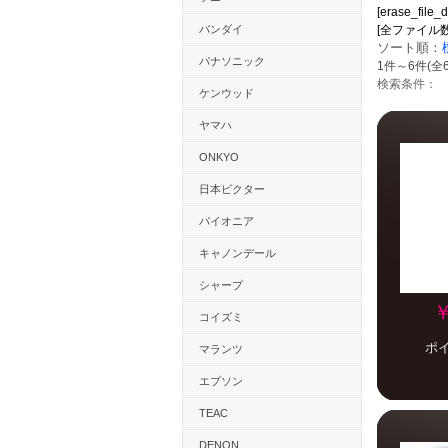
[erase_file_d
バンダイ
[全ファイル数：15
ソート順：
パナソニック
1件～6件(全
検索条件：
ケンウッド
ヤマハ
ONKYO
日本ビクター
パイオニア
キャノンデール
シャープ
￥
コイズミ
ポ
マランツ
エプソン
TEAC
DENON