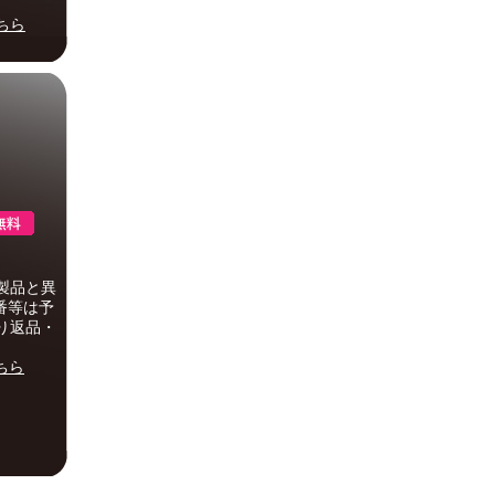
ちら
製品と異
番等は予
り返品・
ちら