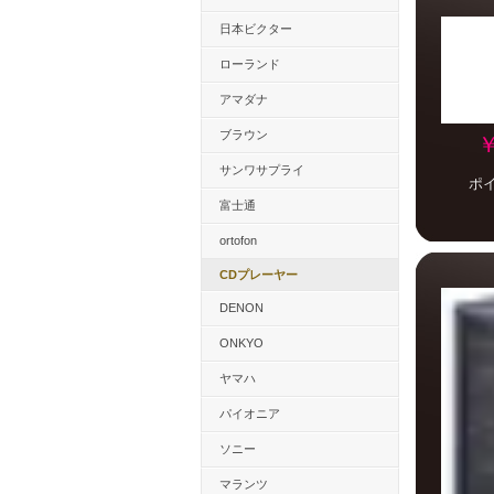
日本ビクター
ローランド
アマダナ
ブラウン
￥
サンワサプライ
ポ
富士通
ortofon
CDプレーヤー
DENON
ONKYO
ヤマハ
パイオニア
ソニー
マランツ