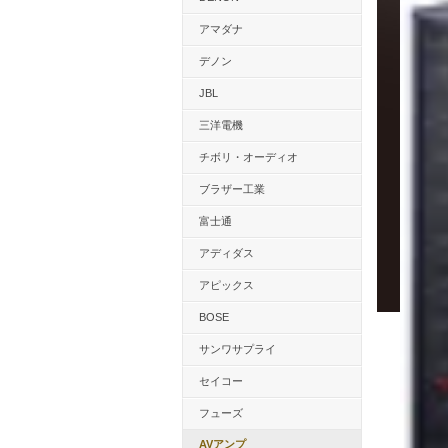
アマダナ
デノン
JBL
三洋電機
チボリ・オーディオ
ブラザー工業
富士通
アディダス
アピックス
BOSE
サンワサプライ
セイコー
フューズ
AVアンプ