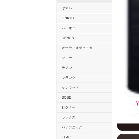
ヤマハ
ONKYO
パイオニア
DENON
オーディオテクニカ
ソニー
デノン
マランツ
ケンウッド
BOSE
￥
ビクター
ポ
ラックス
パナソニック
TEAC