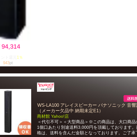
94,314
イント還元
1％
943
pt
WS-LA100 アレイスピーカー パナソニック 音
（メーカー欠品中 納期未定E1）
商材館 Yahoo!店
＜代引不可＞＜大型商品＞※この商品は、大口商品
1個口あたり別途送料3,000円を頂戴しております
格は、送料を含んだ金額となっております。ご了承