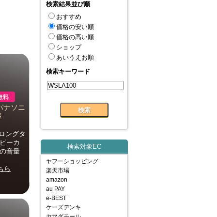
検索結果並び順
おすすめ
価格の安い順
価格の高い順
ショップ
あいうえお順
検索キーワード
）パナソニ
屋
〈ロングタ
スピーカ
検索対象EC
での音量
ヤフーショッピング
ちら
楽天市場
amazon
au PAY
e-BEST
ケーズデンキ
ヤマダモール