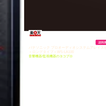
パナソニック プロオーディオシステムアレイス
＜ロングタイプ＞WS-LA100
音響機器/監視機器のヨコプロ
商品概要 ●距離減衰が小さく、会場の前と後ろでの
縮小。 ●音波が垂直方向に拡散しにくいため、反射
し明瞭度が向上。 ●距離減衰が小さいためスピーカ
抑えられ、ハウリングを低減。 ...
詳細はこ