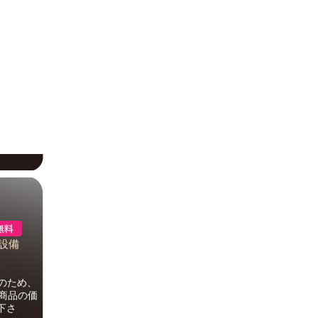
響設備
のため、
。商品の価
下さ