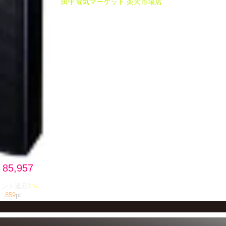
田中電気マーケット 楽天市場店
詳細はこ
85,957
イント還元
1％
859
pt