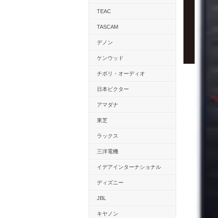
TEAC
TASCAM
デノン
ケンウッド
チボリ・オーディオ
日本ビクター
アマダナ
東芝
ラックス
三洋電機
イデアインターナショナル
ディズニー
JBL
キヤノン