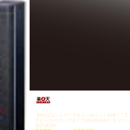
【8月はエントリーでさらにポイント10倍！！】
スピーカー(ロングタイプ) Panasonic(パナソニッ
WS-LA100