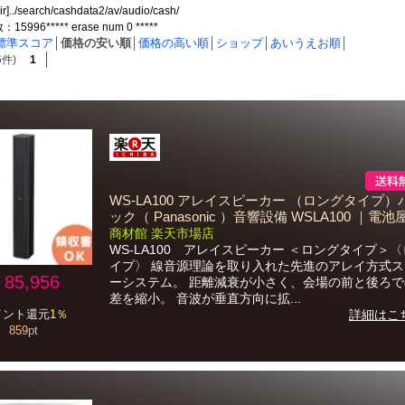
ir]../search/cashdata2/av/audio/cash/
996***** erase num 0 *****
標準スコア
│
価格の安い順
│
価格の高い順
│
ショップ
│
あいうえお順
│
6件)
1
WS-LA100 アレイスピーカー （ロングタイプ
ック（ Panasonic ）音響設備 WSLA100 ｜電池
商材館 楽天市場店
WS-LA100 アレイスピーカー ＜ロングタイプ＞
イプ〉 線音源理論を取り入れた先進のアレイ方式
85,956
ーシステム。 距離減衰が小さく、会場の前と後ろ
差を縮小。 音波が垂直方向に拡...
イント還元
1％
詳細はこ
859
pt