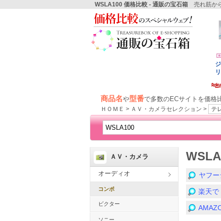
WSLA100 価格比較 - 通販の宝石箱
売れ筋から
商品名
型番
や
で多数のECサイトを価格
ＨＯＭＥ > ＡＶ・カメラセレクション >
テ
WSL
ＡＶ・カメラ
オーディオ
ヤフー
コンポ
楽天で
ビクター
AMA
ソニー