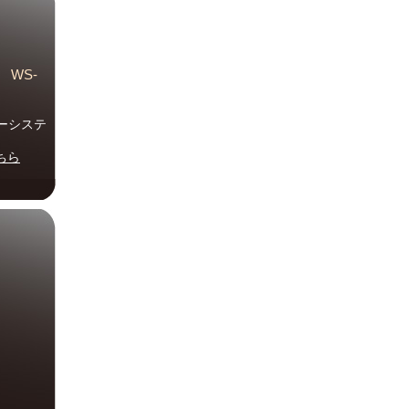
 WS-
ーシステ
ちら