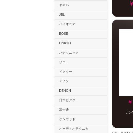
￥
ヤマハ
JBL
パイオニア
BOSE
ONKYO
パナソニック
ソニー
ビクター
デノン
DENON
日本ビクター
￥
富士通
ポ
ケンウッド
オーディオテクニカ