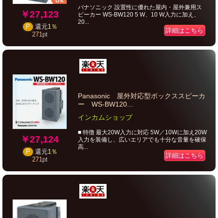
パナソニック 設置性に優れた屋内・屋外兼用ス
￥27,123
ピーカー WS-BW120 5 W、10 W入力に加え、
20...
P
還元
1％
詳細はこちら
271
pt
Panasonic 屋外対応型ボックススピーカ
ー WS-BW120...
インカムショップ
■ 特徴 最大20W入力に対応 5W／10Wに加え20W
￥27,124
入力を装備し、広いエリアでも十分な音量を確保
高...
P
還元
1％
詳細はこちら
271
pt