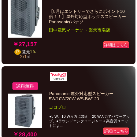
【8月はエントリーでさらにポイント10
倍！！】屋外対応型ボックススピーカー
Panasonic(パナソ
田中電気マーケット 楽天市場店
￥27,157
詳細はこちら
P
還元
1％
271
pt
Panasonic 屋外対応型スピーカー
5W/10W/20W WS-BW120...
ヨコプロ
●5 W、10 W入力に加え、20 W入力でパワーアッ
プ。●ラウンドエンクロージャー＋高音質ユニッ
トによ...
詳細はこちら
￥28,400