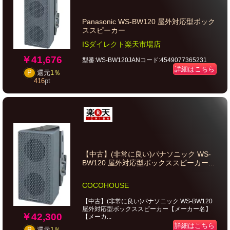
Panasonic WS-BW120 屋外対応型ボック
ススピーカー
ISダイレクト楽天市場店
￥41,676
型番:WS-BW120JANコード:4549077365231
詳細はこちら
P
還元
1％
416
pt
【中古】(非常に良い)パナソニック WS-
BW120 屋外対応型ボックススピーカー...
COCOHOUSE
【中古】(非常に良い)パナソニック WS-BW120
屋外対応型ボックススピーカー【メーカー名】
￥42,300
【メーカ...
詳細はこちら
P
還元
1％