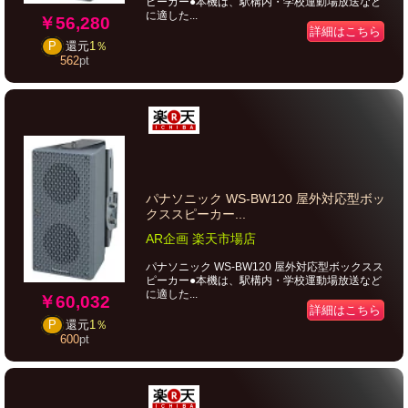
ピーカー●本機は、駅構内・学校運動場放送など
に適した...
￥56,280
詳細はこちら
P
還元
1％
562
pt
パナソニック WS-BW120 屋外対応型ボッ
クススピーカー...
AR企画 楽天市場店
パナソニック WS-BW120 屋外対応型ボックスス
ピーカー●本機は、駅構内・学校運動場放送など
に適した...
￥60,032
詳細はこちら
P
還元
1％
600
pt