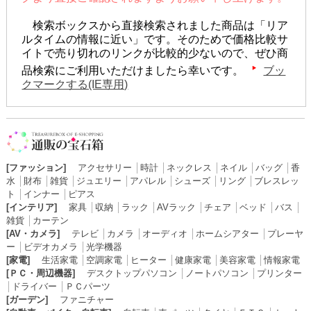
検索ボックスから直接検索されました商品は「リア
ルタイムの情報に近い」です。そのためで価格比較サ
イトで売り切れのリンクが比較的少ないので、ぜひ商
品検索にご利用いただけましたら幸いです。
ブッ
クマークする(IE専用)
[ファッション]
アクセサリー
│
時計
│
ネックレス
│
ネイル
│
バッグ
│
香
水
│
財布
│
雑貨
│
ジュエリー
│
アパレル
│
シューズ
│
リング
│
ブレスレッ
ト
│
インナー
│
ピアス
[インテリア]
家具
│
収納
│
ラック
│
AVラック
│
チェア
│
ベッド
│
バス
│
雑貨
│
カーテン
[AV・カメラ]
テレビ
│
カメラ
│
オーディオ
│
ホームシアター
│
プレーヤ
ー
│
ビデオカメラ
│
光学機器
[家電]
生活家電
│
空調家電
│
ヒーター
│
健康家電
│
美容家電
│
情報家電
[ＰＣ・周辺機器]
デスクトップパソコン
│
ノートパソコン
│
プリンター
│
ドライバー
│
ＰＣパーツ
[ガーデン]
ファニチャー