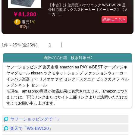
【中古】(未使用品)パナソニック WS-BW120 屋
外対応型ボックススピーカー【メーカー名】【メ
￥81,280
ーカー...
詳細はこちら
P
還元
1％
812
pt
1件～25件(全25件)
1
通販の宝石箱 検索対象EC
ヤフーショッピング 楽天市場 amazon au PAY e-BEST ケーズデンキ
ヤマダモール nissen ツクモネットショップ ファッションウォーカー
イシバシ楽器 アイリスオオヤマ セレクトスクエア ビックカメラ ベル
メゾンネット セシール
※現在、amazonの商品が検索結果に表示されません。amazonにつき
ましては、下記リンクまたはサイト上部リンクよりご訪問いただけま
すようお願い申し上げます。
ヤフーショッピングで「」
楽天で「WS-BW120」