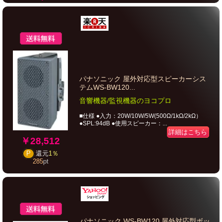
パナソニック 屋外対応型スピーカーシス
テムWS-BW120...
音響機器/監視機器のヨコプロ
■仕様 ●入力：20W/10W/5W(500Ω/1kΩ/2kΩ）
●SPL:94dB ●使用スピーカー：...
詳細はこちら
￥28,512
P
還元
1％
285
pt
パナソニック WS-BW120 屋外対応型ボッ