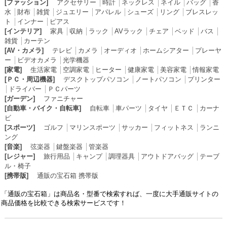
[ファッション]
アクセサリー
│
時計
│
ネックレス
│
ネイル
│
バッグ
│
香
水
│
財布
│
雑貨
│
ジュエリー
│
アパレル
│
シューズ
│
リング
│
ブレスレッ
ト
│
インナー
│
ピアス
[インテリア]
家具
│
収納
│
ラック
│
AVラック
│
チェア
│
ベッド
│
バス
│
雑貨
│
カーテン
[AV・カメラ]
テレビ
│
カメラ
│
オーディオ
│
ホームシアター
│
プレーヤ
ー
│
ビデオカメラ
│
光学機器
[家電]
生活家電
│
空調家電
│
ヒーター
│
健康家電
│
美容家電
│
情報家電
[ＰＣ・周辺機器]
デスクトップパソコン
│
ノートパソコン
│
プリンター
│
ドライバー
│
ＰＣパーツ
[ガーデン]
ファニチャー
[自動車・バイク・自転車]
自転車
│
車パーツ
│
タイヤ
│
ＥＴＣ
│
カーナ
ビ
[スポーツ]
ゴルフ
│
マリンスポーツ
│
サッカー
│
フィットネス
│
ランニ
ング
[音楽]
弦楽器
│
鍵盤楽器
│
管楽器
[レジャー]
旅行用品
│
キャンプ
│
調理器具
│
アウトドアバッグ
│
テーブ
ル・椅子
[携帯版]
通販の宝石箱 携帯版
「通販の宝石箱」は商品名・型番で検索すれば、一度に大手通販サイトの
商品価格を比較できる検索サービスです！