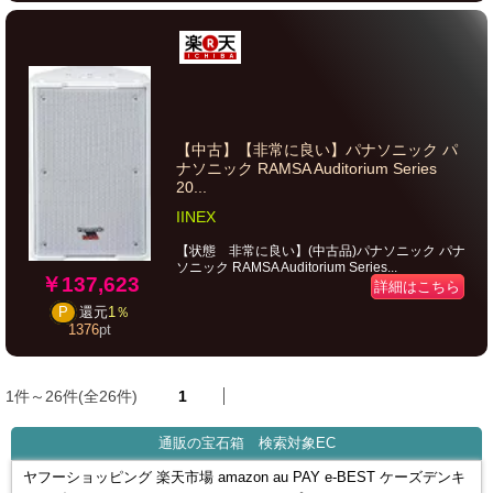
【中古】【非常に良い】パナソニック パ
ナソニック RAMSA Auditorium Series
20...
IINEX
【状態 非常に良い】(中古品)パナソニック パナ
ソニック RAMSA Auditorium Series...
￥137,623
詳細はこちら
P
還元
1％
1376
pt
1件～26件(全26件)
1
通販の宝石箱 検索対象EC
ヤフーショッピング 楽天市場 amazon au PAY e-BEST ケーズデンキ