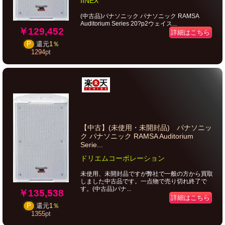
IINEX
(中古品)パナソニック パナソニック RAMSA
Auditorium Series 20?p2ウェイス...
￥129,452
詳細はこちら
P
還元
1％
1294
pt
【中古】(未使用・未開封品) パナソニッ
ク パナソニック RAMSA Auditorium
Serie...
ドリエムコーポレーション
未使用、未開封品ですが弊社で一般の方から買取
しました中古品です。一点物で売り切れ終了で
す。(中古品)パナ...
￥135,538
詳細はこちら
P
還元
1％
1355
pt