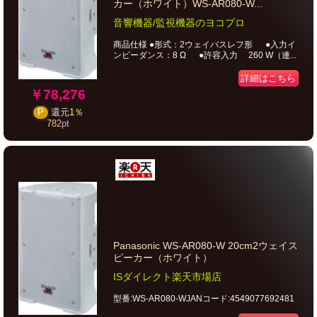
カー（ホワイト）WS-AR080-W...
音響機器/監視機器のヨコプロ
商品仕様 ●形式：2ウェイバスレフ形 ●入力イ
ンピーダンス：8 Ω ●許容入力 260 W（連...
詳細はこちら
￥78,276
P
還元
1％
782
pt
Panasonic WS-AR080-W 20cm2ウェイス
ピーカー（ホワイト）
ISダイレクト楽天市場店
型番:WS-AR080-WJANコード:4549077692481