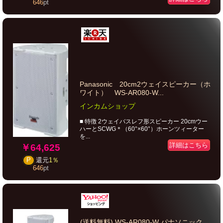
646
pt
Panasonic 20cm2ウェイスピーカー（ホ
ワイト） WS-AR080-W...
インカムショップ
■ 特徴 2ウェイバスレフ形スピーカー 20cmウー
ハーとSCWG＊（60°×60°）ホーンツィーター
を...
詳細はこちら
￥64,625
P
還元
1％
646
pt
(送料無料) WS-AR080-W パナソニック