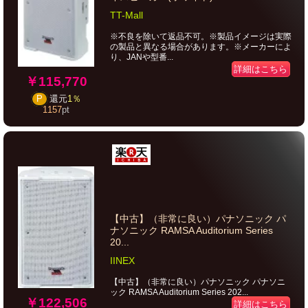
TT-Mall
※不良を除いて返品不可。※製品イメージは実際
の製品と異なる場合があります。※メーカーによ
り、JANや型番...
詳細はこちら
￥115,770
P
還元
1％
1157
pt
【中古】（非常に良い）パナソニック パ
ナソニック RAMSA Auditorium Series
20...
IINEX
【中古】（非常に良い）パナソニック パナソニ
ック RAMSA Auditorium Series 202...
￥122,506
詳細はこちら