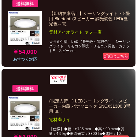
【即納在庫品！】シーリングライト ～8畳
用 Bluetoothスピーカー 調光調色 LED(昼
光色～電...
電材アイオライト ヤフー店
天井直付型 LED（昼光色～電球色） シーリン
グライト リモコン調光・リモコン調色・カチッ
￥54,000
トF スピーカ...
詳細はこちら
あすつく対応
(限定入荷！) LEDシーリングライト スピ
ーカー内蔵 パナソニック SNCX31300 8畳
用 Bl...
電材満サイ
【仕様】◆幅：φ735 mm ◆高：90 mm◆質
量：4.9 kg◆器具光束：3800 lm◆電圧：10...
￥54,000