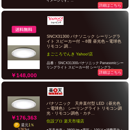
イメージです。...
詳細はこちら
SNCX31300 パナソニック シーリングラ
イト スピーカー付 ～8畳 昼光色～電球色
リモコン 調...
まごころでんき Yahoo!店
品番： SNCX31300パナソニック Panasonicシー
リングライト スピーカー付 シーリングラ...
詳細はこちら
￥148,000
パナソニック 天井直付型 LED（昼光色
～電球色） シーリングライト リモコン調
光・リモコン調色・カチ...
￥176,363
住設プロ 楽天市場店
P
還元
1％
1763
pt