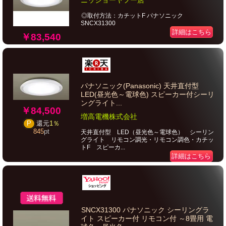
ニッショーヤフー店
◎取付方法：カチットF パナソニック
SNCX31300
詳細はこちら
￥83,540
パナソニック(Panasonic) 天井直付型
LED(昼光色～電球色) スピーカー付シーリ
ングライト...
￥84,500
増高電機株式会社
P
還元
1％
845
pt
天井直付型 LED（昼光色～電球色） シーリン
グライト リモコン調光・リモコン調色・カチッ
トF スピーカ...
詳細はこちら
SNCX31300 パナソニック シーリングラ
イト スピーカー付 リモコン付 ～8畳用 電