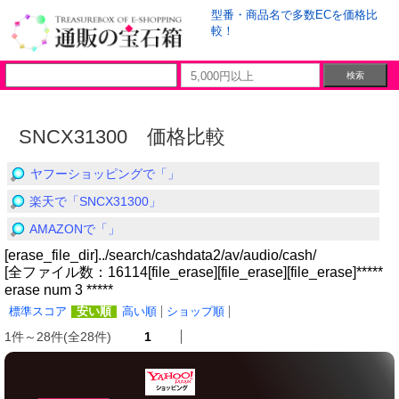
型番・商品名で多数ECを価格比
較！
SNCX31300 価格比較
ヤフーショッピングで「」
楽天で「SNCX31300」
AMAZONで「」
[erase_file_dir]../search/cashdata2/av/audio/cash/
[全ファイル数：16114[file_erase][file_erase][file_erase]*****
erase num 3 *****
標準スコア
安い順
高い順
ショップ順
1件～28件(全28件)
1