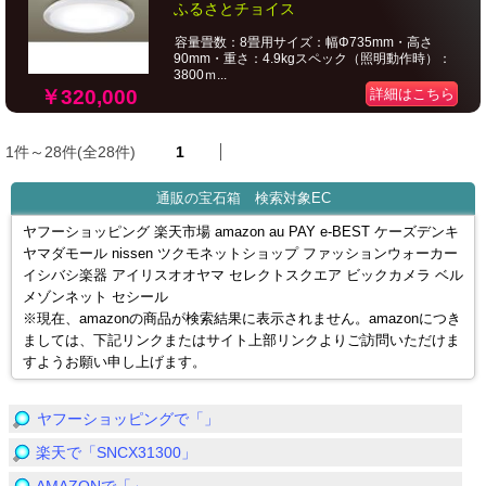
ふるさとチョイス
容量畳数：8畳用サイズ：幅Φ735mm・高さ
90mm・重さ：4.9kgスペック（照明動作時）：
3800ｍ...
￥320,000
詳細はこちら
1件～28件(全28件)
1
通販の宝石箱 検索対象EC
ヤフーショッピング 楽天市場 amazon au PAY e-BEST ケーズデンキ
ヤマダモール nissen ツクモネットショップ ファッションウォーカー
イシバシ楽器 アイリスオオヤマ セレクトスクエア ビックカメラ ベル
メゾンネット セシール
※現在、amazonの商品が検索結果に表示されません。amazonにつき
ましては、下記リンクまたはサイト上部リンクよりご訪問いただけま
すようお願い申し上げます。
ヤフーショッピングで「」
楽天で「SNCX31300」