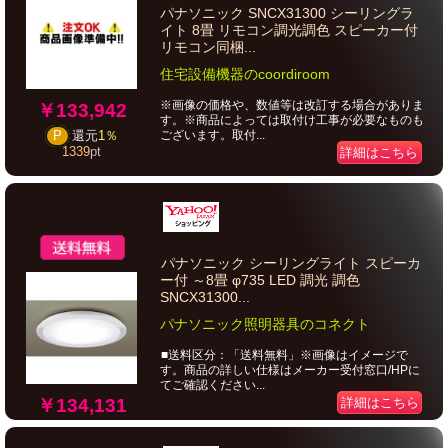
パナソニック SNCX31300 シーリングラ
イト 8畳 リモコン調光調色 スピーカー付
リモコン同梱...
住宅設備機器のcoordiroom
※画像の価格や、数値等は改訂する場合がありま
￥133,942
す。※商品によっては取付け工事が必要なものも
ございます。取付...
P
還元
1％
1339
pt
詳細はこちら
パナソニック シーリングライト スピーカ
ー付 ～8畳 φ735 LED 調光 調色
SNCX31300...
パナソニック照明器具のコネクト
■送料区分：「送料無料」※画像はイメージで
す。商品の詳しい仕様はメーカー受付窓口/HPに
てご確認ください...
￥134,131
詳細はこちら