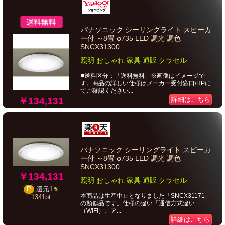
パナソニック シーリングライト スピーカ
ー付 ～8畳 φ735 LED 調光 調色
SNCX31300...
照明 おしゃれ 家具 通販 クラセル
■送料区分：「送料無料」※画像はイメージで
す。商品の詳しい仕様はメーカー受付窓口/HPに
てご確認ください...
￥134,131
詳細はこちら
パナソニック シーリングライト スピーカ
ー付 ～8畳 φ735 LED 調光 調色
SNCX31300...
￥134,131
照明 おしゃれ 家具 通販 クラセル
P
還元
1％
本商品は生産中止となりました「SNCX31171」
1341
pt
の類似品です。仕様の違い「通信方式違い
（WiFi）、ア...
詳細はこちら