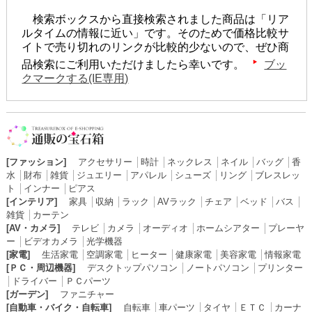
検索ボックスから直接検索されました商品は「リア
ルタイムの情報に近い」です。そのためで価格比較サ
イトで売り切れのリンクが比較的少ないので、ぜひ商
品検索にご利用いただけましたら幸いです。
ブッ
クマークする(IE専用)
[ファッション]
アクセサリー
│
時計
│
ネックレス
│
ネイル
│
バッグ
│
香
水
│
財布
│
雑貨
│
ジュエリー
│
アパレル
│
シューズ
│
リング
│
ブレスレッ
ト
│
インナー
│
ピアス
[インテリア]
家具
│
収納
│
ラック
│
AVラック
│
チェア
│
ベッド
│
バス
│
雑貨
│
カーテン
[AV・カメラ]
テレビ
│
カメラ
│
オーディオ
│
ホームシアター
│
プレーヤ
ー
│
ビデオカメラ
│
光学機器
[家電]
生活家電
│
空調家電
│
ヒーター
│
健康家電
│
美容家電
│
情報家電
[ＰＣ・周辺機器]
デスクトップパソコン
│
ノートパソコン
│
プリンター
│
ドライバー
│
ＰＣパーツ
[ガーデン]
ファニチャー
[自動車・バイク・自転車]
自転車
│
車パーツ
│
タイヤ
│
ＥＴＣ
│
カーナ