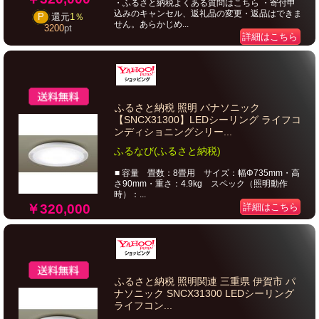
・ふるさと納税よくある質問はこちら ・寄付申
込みのキャンセル、返礼品の変更・返品はできま
P
還元
1％
せん。あらかじめ...
3200
pt
詳細はこちら
ふるさと納税 照明 パナソニック
【SNCX31300】LEDシーリング ライフコ
ンディショニングシリー...
ふるなび(ふるさと納税)
■ 容量 畳数：8畳用 サイズ：幅Φ735mm・高
さ90mm・重さ：4.9kg スペック（照明動作
時）：...
￥320,000
詳細はこちら
ふるさと納税 照明関連 三重県 伊賀市 パ
ナソニック SNCX31300 LEDシーリング
ライフコン...