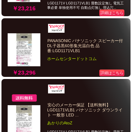
LGD1171V LGD1171VLB1 畳数設定無し 電気工
￥23,216
事必要 単独使用不可 自動点灯無し 埋込穴...
詳細はこちら
PANASONIC パナソニック スピーカー付
DL子器黒60形集光温白色 品
番:LGD1171VLB1
ホームセンタードットコム
￥23,296
詳細はこちら
安心のメーカー保証 【送料無料】
LGD1171VLB1 パナソニック ダウンライ
ト 一般形 LED ...
あかりのAtoZ