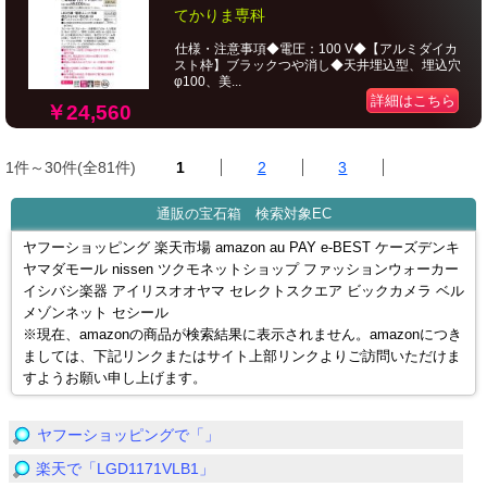
てかりま専科
仕様・注意事項◆電圧：100 V◆【アルミダイカ
スト枠】ブラックつや消し◆天井埋込型、埋込穴
φ100、美...
詳細はこちら
￥24,560
1件～30件(全81件)
1
2
3
通販の宝石箱 検索対象EC
ヤフーショッピング 楽天市場 amazon au PAY e-BEST ケーズデンキ
ヤマダモール nissen ツクモネットショップ ファッションウォーカー
イシバシ楽器 アイリスオオヤマ セレクトスクエア ビックカメラ ベル
メゾンネット セシール
※現在、amazonの商品が検索結果に表示されません。amazonにつき
ましては、下記リンクまたはサイト上部リンクよりご訪問いただけま
すようお願い申し上げます。
ヤフーショッピングで「」
楽天で「LGD1171VLB1」