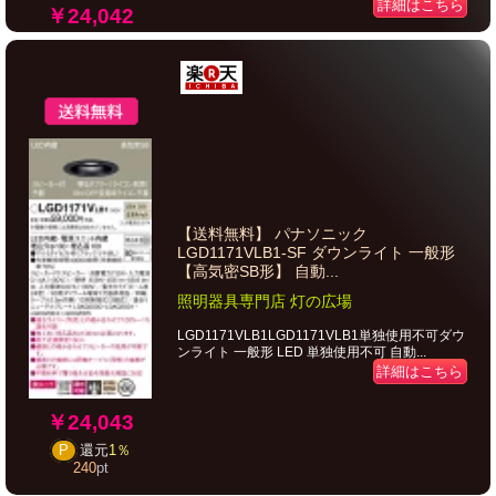
詳細はこちら
￥24,042
【送料無料】 パナソニック
LGD1171VLB1-SF ダウンライト 一般形
【高気密SB形】 自動...
照明器具専門店 灯の広場
LGD1171VLB1LGD1171VLB1単独使用不可ダウ
ンライト 一般形 LED 単独使用不可 自動...
詳細はこちら
￥24,043
P
還元
1％
240
pt