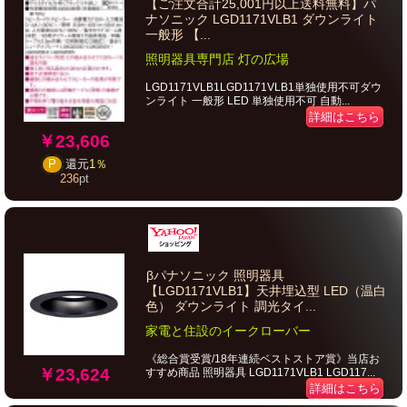
【ご注文合計25,001円以上送料無料】パ
ナソニック LGD1171VLB1 ダウンライト
一般形 【...
照明器具専門店 灯の広場
LGD1171VLB1LGD1171VLB1単独使用不可ダウ
ンライト 一般形 LED 単独使用不可 自動...
詳細はこちら
￥23,606
P
還元
1％
236
pt
βパナソニック 照明器具
【LGD1171VLB1】天井埋込型 LED（温白
色） ダウンライト 調光タイ...
家電と住設のイークローバー
《総合賞受賞/18年連続ベストストア賞》当店お
￥23,624
すすめ商品 照明器具 LGD1171VLB1 LGD117...
詳細はこちら