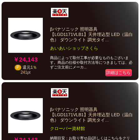
βパナソニック 照明器具
【LGD1171VLB1】天井埋込型 LED（温白
色） ダウンライト 調光タイ...
あいあいショップさくら
商品によって取付工事が必要なものもございま
￥24,143
す。商品の仕様や取付方法等につきましては、必
ずご注文前にメーカ...
P
還元
1％
241
pt
詳細はこちら
βパナソニック 照明器具
【LGD1171VLB1】天井埋込型 LED（温白
色） ダウンライト 調光タイ...
クローバー資材館
納期目安：お取り寄せ品(詳しくはこちらをクリ
￥24,143