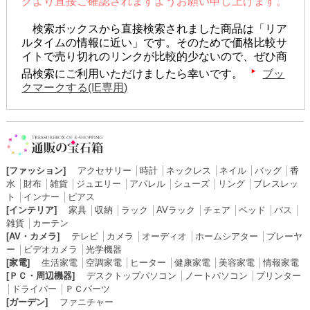
クより直接ご確認されますようお願い申し上げます。
検索ボックスから直接検索されました商品は「リア
ルタイムの情報に近い」です。そのためで価格比較サ
イトで売り切れのリンクが比較的少ないので、ぜひ商
品検索にご利用いただけましたら幸いです。
ブッ
クマークする(IE専用)
[ファッション]
アクセサリー
│
時計
│
ネックレス
│
ネイル
│
バッグ
│
香
水
│
財布
│
雑貨
│
ジュエリー
│
アパレル
│
シューズ
│
リング
│
ブレスレッ
ト
│
インナー
│
ピアス
[インテリア]
家具
│
収納
│
ラック
│
AVラック
│
チェア
│
ベッド
│
バス
│
雑貨
│
カーテン
[AV・カメラ]
テレビ
│
カメラ
│
オーディオ
│
ホームシアター
│
プレーヤ
ー
│
ビデオカメラ
│
光学機器
[家電]
生活家電
│
空調家電
│
ヒーター
│
健康家電
│
美容家電
│
情報家電
[ＰＣ・周辺機器]
デスクトップパソコン
│
ノートパソコン
│
プリンター
│
ドライバー
│
ＰＣパーツ
[ガーデン]
ファニチャー