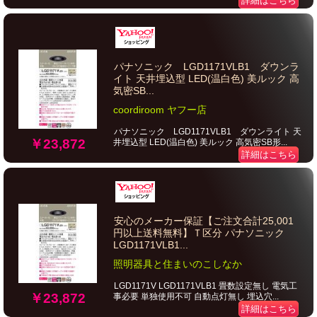
詳細はこちら
パナソニック LGD1171VLB1 ダウンラ
イト 天井埋込型 LED(温白色) 美ルック 高
気密SB...
coordiroom ヤフー店
パナソニック LGD1171VLB1 ダウンライト 天
￥23,872
井埋込型 LED(温白色) 美ルック 高気密SB形...
詳細はこちら
安心のメーカー保証【ご注文合計25,001
円以上送料無料】Ｔ区分 パナソニック
LGD1171VLB1...
照明器具と住まいのこしなか
LGD1171V LGD1171VLB1 畳数設定無し 電気工
￥23,872
事必要 単独使用不可 自動点灯無し 埋込穴...
詳細はこちら