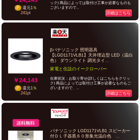
ック) 商品によっては取付け工事が必要なものも
ございますので...
P
還元
1％
241
pt
詳細はこちら
βパナソニック 照明器具
【LGD1171VLB1】天井埋込型 LED（温白
色） ダウンライト 調光タイ...
家電と住設のイークローバー
在庫状況：お取り寄せ(詳しくはこちらをクリッ
￥24,143
ク) 商品によっては取付け工事が必要なものもご
ざいますので、...
P
還元
1％
241
pt
詳細はこちら
パナソニック LGD1171VLB1 スピーカー
付ＤＬ子器黒６０形集光温白色 ...