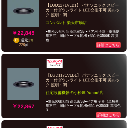
【LGD1171VLB1】 パナソニック スピー
カー付ダウンライト LED交換不可 美ルッ
ク 照明：調...
コンパルト 楽天市場店
●集光60形相当 高気密SB ●ペア用 子器（単独使
￥22,845
用不可）同軸ケーブル同梱 ●温白色3500K 高演
色...
P
還元
1％
228
pt
詳細はこちら
【LGD1171VLB1】 パナソニック スピー
カー付ダウンライト LED交換不可 美ルッ
ク 照明：調...
住宅設備機器の小松屋 Yahoo!店
●集光60形相当 高気密SB●ペア用 子器（単独使
￥22,867
用不可）同軸ケーブル同梱●温白色3500K 高演色
R...
詳細はこちら