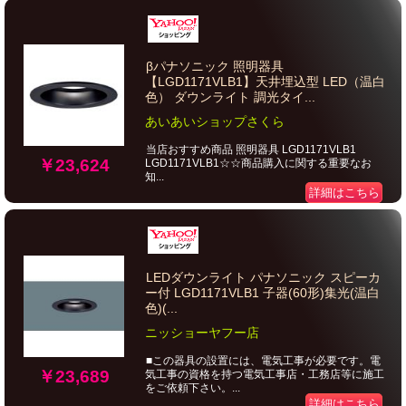
βパナソニック 照明器具
【LGD1171VLB1】天井埋込型 LED（温白
色） ダウンライト 調光タイ...
あいあいショップさくら
当店おすすめ商品 照明器具 LGD1171VLB1
￥23,624
LGD1171VLB1☆☆商品購入に関する重要なお
知...
詳細はこちら
LEDダウンライト パナソニック スピーカ
ー付 LGD1171VLB1 子器(60形)集光(温白
色)(...
ニッショーヤフー店
■この器具の設置には、電気工事が必要です。電
￥23,689
気工事の資格を持つ電気工事店・工務店等に施工
をご依頼下さい。...
詳細はこちら