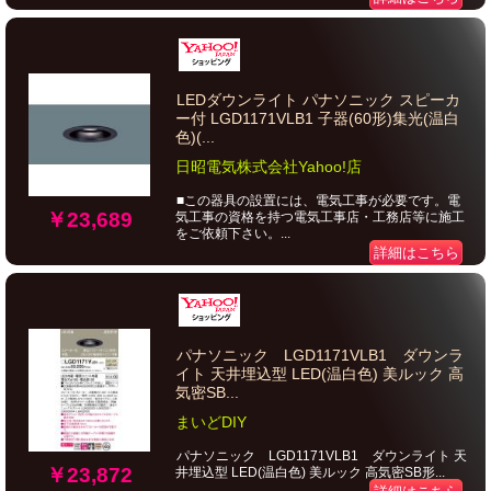
LEDダウンライト パナソニック スピーカ
ー付 LGD1171VLB1 子器(60形)集光(温白
色)(...
日昭電気株式会社Yahoo!店
■この器具の設置には、電気工事が必要です。電
￥23,689
気工事の資格を持つ電気工事店・工務店等に施工
をご依頼下さい。...
詳細はこちら
パナソニック LGD1171VLB1 ダウンラ
イト 天井埋込型 LED(温白色) 美ルック 高
気密SB...
まいどDIY
パナソニック LGD1171VLB1 ダウンライト 天
￥23,872
井埋込型 LED(温白色) 美ルック 高気密SB形...