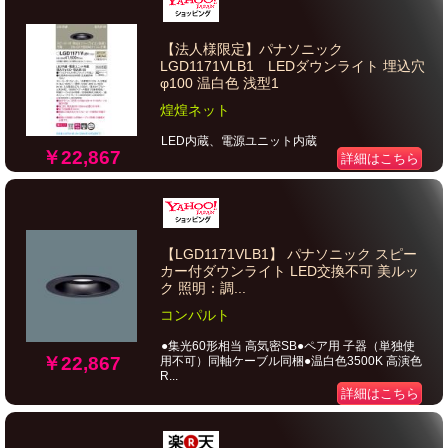
【法人様限定】パナソニック
LGD1171VLB1 LEDダウンライト 埋込穴
φ100 温白色 浅型1
煌煌ネット
LED内蔵、電源ユニット内蔵
￥22,867
詳細はこちら
【LGD1171VLB1】 パナソニック スピー
カー付ダウンライト LED交換不可 美ルッ
ク 照明：調...
コンパルト
●集光60形相当 高気密SB●ペア用 子器（単独使
￥22,867
用不可）同軸ケーブル同梱●温白色3500K 高演色
R...
詳細はこちら