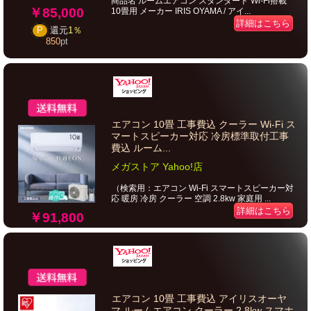
商品名 ルームエアコン スタンダード Wi-Fi搭載
￥85,000
10畳用 メーカー IRIS OYAMA / アイ...
詳細はこちら
P
還元
1％
850
pt
エアコン 10畳 工事費込 クーラー Wi-Fi ス
マートスピーカー対応 冷房標準取付工事
費込 ルーム...
メガストア Yahoo!店
（検索用：エアコン Wi-Fi スマートスピーカー対
応 暖房 冷房 クーラー 空調 2.8kw 家庭用 ...
詳細はこちら
￥91,800
エアコン 10畳 工事費込 アイリスオーヤ
マ ルームエアコン クーラー 2.8kw スマホ