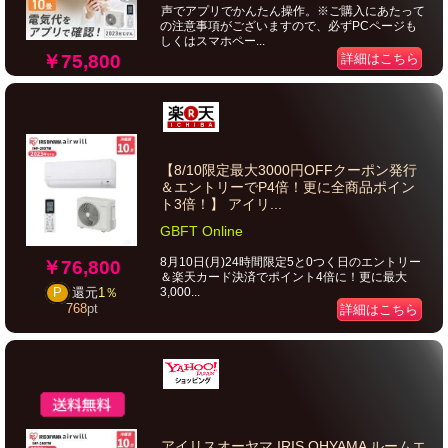
声でアプリでかんたん操作。※ご購入にあたって
の注意事項がございますので、必ずPCページも
しくはスマホペー...
￥75,800
詳細はこちら
【8/10限定最大3000円OFFクーポン発行
＆エントリーでP4倍！更に全商品ポイン
ト3倍！】 アイリ...
GBFT Online
8月10日(月)24時間限定5と0つく日のエントリー
￥76,800
＆楽天カード決済でポイント4倍に！更に最大
3,000...
P
還元
1％
768
pt
詳細はこちら
アイリスオーヤマ IRIS OHYAMA ルームエ