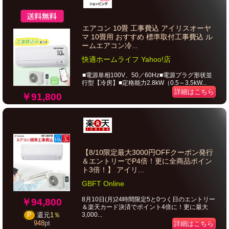
エアコン 10畳 工事費込 アイリスオーヤ
マ 10畳用 おすすめ 標準取付工事費込 ル
ームエアコン冷...
快適ホームライフ Yahoo!店
■電源単相100V、50／60Hz■電源プラグ形状並
行型【冷房】■定格能力2.8kW（0.5～3.5kW...
詳細はこちら
￥91,800
【8/10限定最大3000円OFFクーポン発行
＆エントリーでP4倍！更に全商品ポイン
ト3倍！】 アイリ...
GBFT Online
8月10日(月)24時間限定5と0つく日のエントリー
￥94,800
＆楽天カード決済でポイント4倍に！更に最大
3,000...
P
還元
1％
948
pt
詳細はこちら