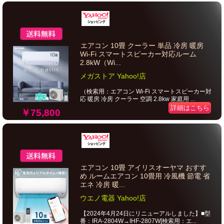
エアコン 10畳 クーラー 単品 冷房 暖房
Wi-Fi スマートスピーカー対応ルーム
2.8kW（Wi...
メガストア Yahoo!店
（検索用：エアコン Wi-Fi スマートスピーカー対
応 暖房 冷房 クーラー 空調 2.8kw 家庭用 ...
詳細はこちら
￥75,800
エアコン 10畳 アイリスオーヤマ おすす
め ルームエアコン 10畳用 冷風機 節電 省
エネ 冷房 暖...
ウエノ電器 Yahoo!店
【2024年4月24日にリニューアルしました】■型
番：IRA-2804W→IHF-2807W[検索用：エ...