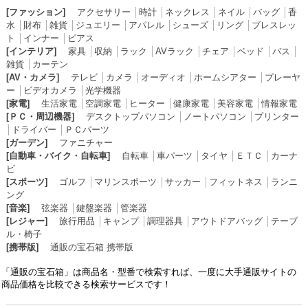
[ファッション]
アクセサリー
│
時計
│
ネックレス
│
ネイル
│
バッグ
│
香
水
│
財布
│
雑貨
│
ジュエリー
│
アパレル
│
シューズ
│
リング
│
ブレスレッ
ト
│
インナー
│
ピアス
[インテリア]
家具
│
収納
│
ラック
│
AVラック
│
チェア
│
ベッド
│
バス
│
雑貨
│
カーテン
[AV・カメラ]
テレビ
│
カメラ
│
オーディオ
│
ホームシアター
│
プレーヤ
ー
│
ビデオカメラ
│
光学機器
[家電]
生活家電
│
空調家電
│
ヒーター
│
健康家電
│
美容家電
│
情報家電
[ＰＣ・周辺機器]
デスクトップパソコン
│
ノートパソコン
│
プリンター
│
ドライバー
│
ＰＣパーツ
[ガーデン]
ファニチャー
[自動車・バイク・自転車]
自転車
│
車パーツ
│
タイヤ
│
ＥＴＣ
│
カーナ
ビ
[スポーツ]
ゴルフ
│
マリンスポーツ
│
サッカー
│
フィットネス
│
ランニ
ング
[音楽]
弦楽器
│
鍵盤楽器
│
管楽器
[レジャー]
旅行用品
│
キャンプ
│
調理器具
│
アウトドアバッグ
│
テーブ
ル・椅子
[携帯版]
通販の宝石箱 携帯版
「通販の宝石箱」は商品名・型番で検索すれば、一度に大手通販サイトの
商品価格を比較できる検索サービスです！