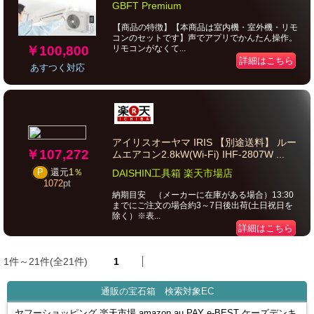
GBFT Premium
【商品の特徴】【本商品は室内機・室外機・リモ
コンのセットです】声でアプリでかんたん操作。
￥100,800
リモコンがなくて...
詳細はこちら
あすつく対応
アイリスオーヤマ IRIS 【別途送料】 ルー
￥107,272
ムエアコン2.8kW(Wi-Fi) IHF-2807W ...
P
還元
1％
DAISHIN工具箱 楽天市場店
1072
pt
納期目安 （メーカーに在庫がある場合）13:30
までにご注文の場合約3～7日後出荷(土日祝日を
除く）※表...
詳細はこちら
1件～21件(全21件)
1
通販の宝石箱 検索対象EC
ヤフーショッピング 楽天市場 amazon au PAY e-BEST ケーズデンキ