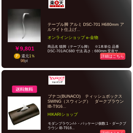
テーブル脚 アルミ DSC-701 H680mm ア
ルマイト仕上げ...
オンラインショップ e-金物
商品名 猫脚（テーブル脚） ※1本単位 品番
￥9,801
DSC-701/AC680 寸法 高さ：680mm 受座サ...
P
還元
1％
詳細はこちら
98
pt
ブナコ(BUNACO) ティッシュボックス
SWING（スウィング） ダークブラウン
IB-T916...
HIKARIショップ
モダンブラウン/-/-・パッケージ個数:1・ダークブ
ラウン IB-T916...