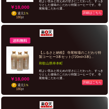
程よい苦みと控えめの甘さにこだわった、すっき
りとした後味のこだわり特製コーヒーです。 寺
￥18,000
尾牧場こだわり濃...
詳細はこちら
P
還元
1％
180
pt
【ふるさと納税】 寺尾牧場のこだわり特
製コーヒー3本セット(720ml×3本)...
和歌山県串本町
程よい苦みと控えめの甘さにこだわった、すっき
りとした後味のこだわり特製コーヒーです。 寺
￥18,000
尾牧場こだわり濃...
詳細はこちら
P
還元
1％
180
pt