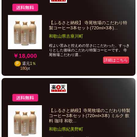
【ふるさと納税】 寺尾牧場のこだわり特
製コーヒー3本セット(720ml×3本)...
和歌山県古座川町
程よい苦みと控えめの甘さにこだわった、すっき
りとした後味のこだわり特製コーヒーです。 寺
￥18,000
尾牧場こだわり濃...
詳細はこちら
P
還元
1％
180
pt
【ふるさと納税】寺尾牧場のこだわり特製
コーヒー3本セット(720ml×3本) ミルク 飲
料 珈琲 和歌...
和歌山県紀美野町