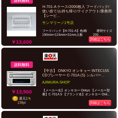
H-701-A ケース/2000枚入 フードパック/
使い捨て/お持ち帰り/テイクアウト/業務用
【シーピ...
サンマリーノ1号店
フードパック【H-701-A】色/柄 透明サイズ
190mm×124mm×31mm入数 200...
詳細はこちら
￥13,600
【中古】 ONKYO オンキョー INTEC155
CDプレーヤー C-701A (S) シルバー...
AJIMURA-SHOP
【メーカー名】オンキヨー Onkyo 【メーカー型
￥13,960
番】C-701A S 【ブランド名】オンキヨー Onk...
P
還元
1％
139
pt
詳細はこちら