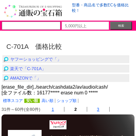
型番・商品名で多数ECを価格比
較！
C-701A 価格比較
ヤフーショッピングで「」
楽天で「C-701A」
AMAZONで「」
[erase_file_dir]../search/cashdata2/av/audio/cash/
[全ファイル数：16177***** erase num 0 *****
標準スコア
安い順
高い順
ショップ順
31件～60件(全80件)
1
2
3