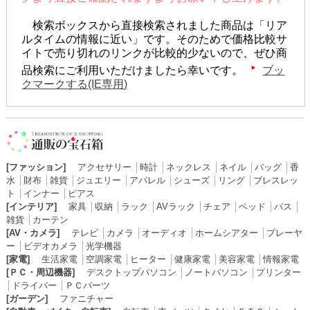
検索ボックスから直接検索されました商品は「リア
ルタイムの情報に近い」です。そのためで価格比較サ
イトで売り切れのリンクが比較的少ないので、ぜひ商
品検索にご利用いただけましたら幸いです。
ブッ
クマークする(IE専用)
[ファッション]
アクセサリー
│
時計
│
ネックレス
│
ネイル
│
バッグ
│
香
水
│
財布
│
雑貨
│
ジュエリー
│
アパレル
│
シューズ
│
リング
│
ブレスレッ
ト
│
インナー
│
ピアス
[インテリア]
家具
│
収納
│
ラック
│
AVラック
│
チェア
│
ベッド
│
バス
│
雑貨
│
カーテン
[AV・カメラ]
テレビ
│
カメラ
│
オーディオ
│
ホームシアター
│
プレーヤ
ー
│
ビデオカメラ
│
光学機器
[家電]
生活家電
│
空調家電
│
ヒーター
│
健康家電
│
美容家電
│
情報家電
[ＰＣ・周辺機器]
デスクトップパソコン
│
ノートパソコン
│
プリンター
│
ドライバー
│
ＰＣパーツ
[ガーデン]
ファニチャー