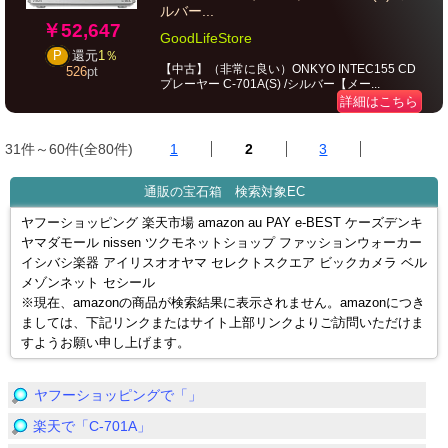
ルバー...
￥52,647
GoodLifeStore
P
還元
1％
【中古】（非常に良い）ONKYO INTEC155 CD
526
pt
プレーヤー C-701A(S) /シルバー【メー...
詳細はこちら
31件～60件(全80件)
1
2
3
通販の宝石箱 検索対象EC
ヤフーショッピング 楽天市場 amazon au PAY e-BEST ケーズデンキ
ヤマダモール nissen ツクモネットショップ ファッションウォーカー
イシバシ楽器 アイリスオオヤマ セレクトスクエア ビックカメラ ベル
メゾンネット セシール
※現在、amazonの商品が検索結果に表示されません。amazonにつき
ましては、下記リンクまたはサイト上部リンクよりご訪問いただけま
すようお願い申し上げます。
ヤフーショッピングで「」
楽天で「C-701A」