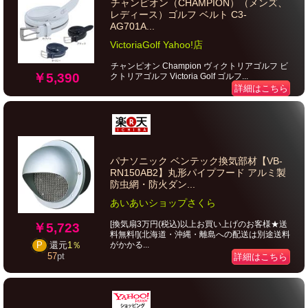
チャンピオン（CHAMPION）（メンズ、
レディース）ゴルフ ベルト C3-
AG701A...
VictoriaGolf Yahoo!店
チャンピオン Champion ヴィクトリアゴルフ ビ
￥5,390
クトリアゴルフ Victoria Golf ゴルフ...
詳細はこちら
パナソニック ベンテック換気部材【VB-
RN150AB2】丸形パイプフード アルミ製
防虫網・防火ダン...
あいあいショップさくら
[換気扇3万円(税込)以上お買い上げのお客様★送
￥5,723
料無料!](北海道・沖縄・離島への配送は別途送料
がかかる...
P
還元
1％
57
pt
詳細はこちら